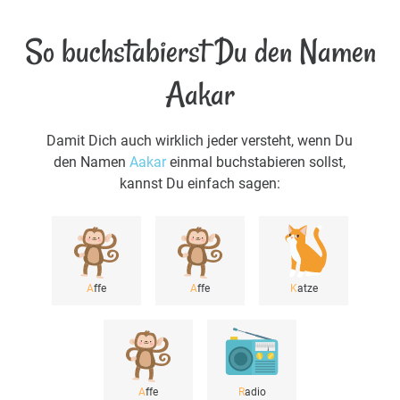
So buchstabierst Du den Namen
Aakar
Damit Dich auch wirklich jeder versteht, wenn Du
den Namen
Aakar
einmal buchstabieren sollst,
kannst Du einfach sagen:
A
ffe
A
ffe
K
atze
A
ffe
R
adio