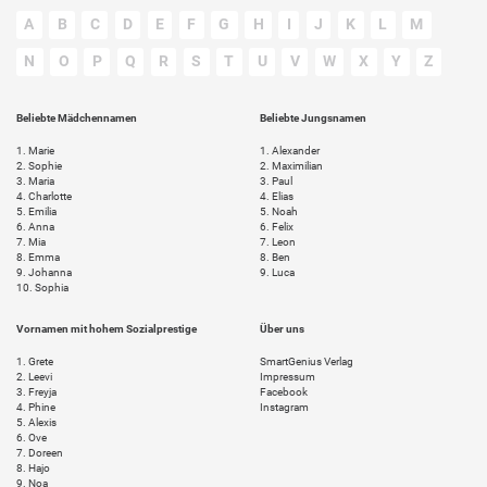
A
B
C
D
E
F
G
H
I
J
K
L
M
N
O
P
Q
R
S
T
U
V
W
X
Y
Z
Beliebte Mädchennamen
Beliebte Jungsnamen
1.
Marie
1.
Alexander
2.
Sophie
2.
Maximilian
3.
Maria
3.
Paul
4.
Charlotte
4.
Elias
5.
Emilia
5.
Noah
6.
Anna
6.
Felix
7.
Mia
7.
Leon
8.
Emma
8.
Ben
9.
Johanna
9.
Luca
10.
Sophia
Vornamen mit hohem Sozialprestige
Über uns
1.
Grete
SmartGenius Verlag
2.
Leevi
Impressum
3.
Freyja
Facebook
4.
Phine
Instagram
5.
Alexis
6.
Ove
7.
Doreen
8.
Hajo
9.
Noa