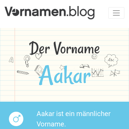
Der Vorname
Aakar
Aakar ist ein männlicher
Vorname.