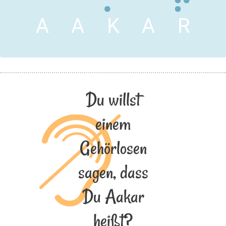
A
A
K
A
R
Du willst
einem
Gehörlosen
sagen, dass
Du Aakar
heißt?