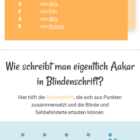
A
wie
Alfa
K
wie Kilo
A
wie
Alfa
R
wie
Romeo
Wie schreibt man eigentlich Aakar
in Blindenschrift?
Hier hilft die
Brailleschrift
, die sich aus Punkten
zusammensetzt und die Blinde und
Sehbehinderte ertasten können.