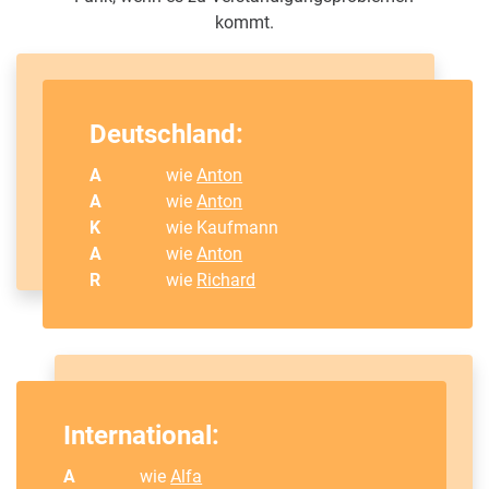
kommt.
Deutschland:
A
wie
Anton
A
wie
Anton
K
wie Kaufmann
A
wie
Anton
R
wie
Richard
International:
A
wie
Alfa