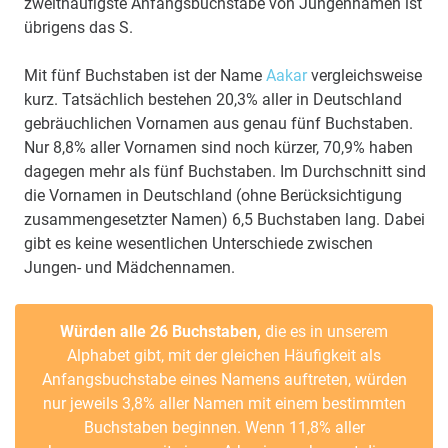
zweithäufigste Anfangsbuchstabe von Jungennamen ist
übrigens das S.
Mit fünf Buchstaben ist der Name
Aakar
vergleichsweise
kurz. Tatsächlich bestehen 20,3% aller in Deutschland
gebräuchlichen Vornamen aus genau fünf Buchstaben.
Nur 8,8% aller Vornamen sind noch kürzer, 70,9% haben
dagegen mehr als fünf Buchstaben. Im Durchschnitt sind
die Vornamen in Deutschland (ohne Berücksichtigung
zusammengesetzter Namen) 6,5 Buchstaben lang. Dabei
gibt es keine wesentlichen Unterschiede zwischen
Jungen- und Mädchennamen.
Würden alle 26 Buchstaben,
die es in unserem
Alphabet gibt, mit der gleichen Häufigkeit als
Anfangsbuchstabe eines Namens auftreten, würden
nur jeweils 3,8% aller Namen mit einem bestimmten
Buchstaben beginnen. Wenn 11,8% aller