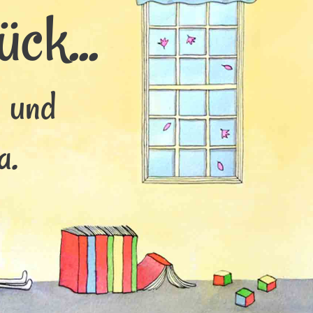
ck...
s und
a.