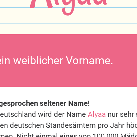
ein weiblicher Vorname.
sgesprochen seltener Name!
Deutschland wird der Name
Alyaa
nur sehr 
 den deutschen Standesämtern pro Jahr hö
men. Nicht einmal eines von 100.000 Mäd