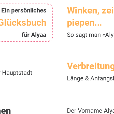
Winken, ze
Ein persönliches
Glücksbuch
piepen...
für Alyaa
So sagt man «Al
Verbreitun
r Hauptstadt
Länge & Anfangs
men
Der Vorname Aly