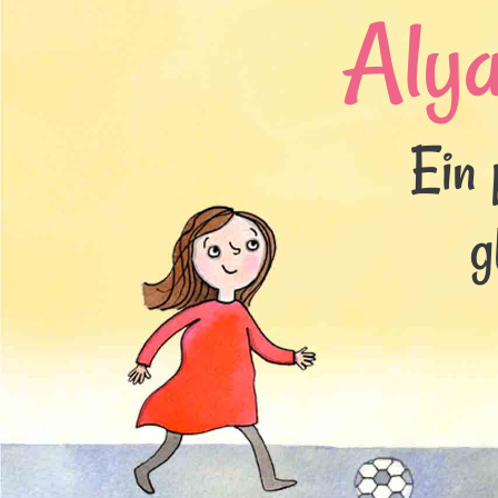
Aly
Ein 
g