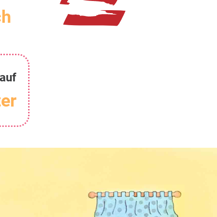
ch
auf
er