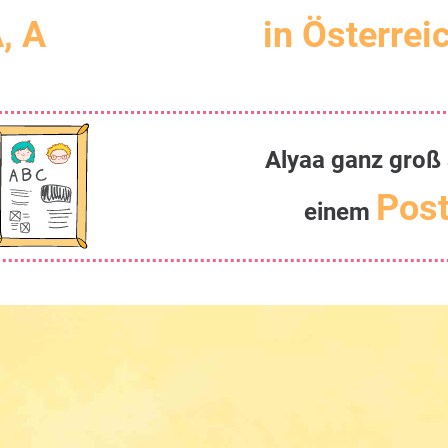
A, A
in Österrei
Alyaa ganz groß 
Post
einem