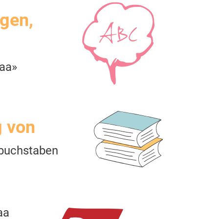
igen,
yaa»
g von
buchstaben
aa