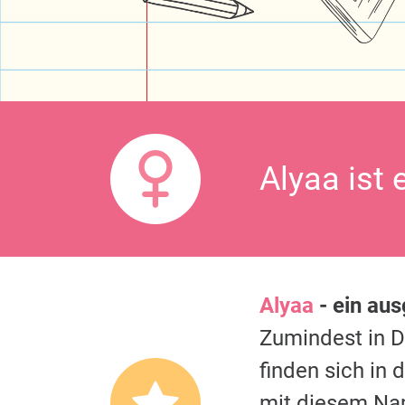
Alyaa ist 
Alyaa
- ein au
Zumindest in 
finden sich in
mit diesem Na