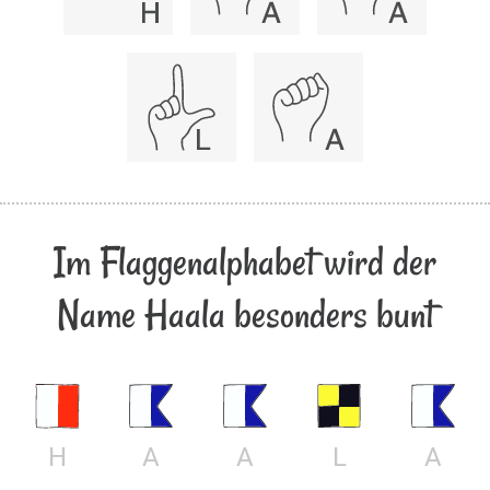
Im Flaggenalphabet wird der
Name Haala besonders bunt
H
A
A
L
A