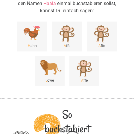
den Namen
Haala
einmal buchstabieren sollst,
kannst Du einfach sagen:
H
ahn
A
ffe
A
ffe
L
öwe
A
ffe
So
buchstabiert