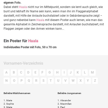
eigenen Foto.
Dabei steht
Haala
nicht nur im Mittelpunkt, sondern sie lernt auch gleich, wie
bunt und lebhaft ihr Name sein kann, wenn man ihn im Flaggenalphabet
darstellt, mit Hilfe der Anlaute buchstabiert oder in Gebärdensprache zeigt –
und ganz nebenbei kann
Haala
mit diesem Poster auch lernen, wie man das
gesamte Alphabet in Zeichensprache darstellt, mit Anlauten buchstabiert, mit
Flaggen zeigen oder den Armen winken kann...
Ein Poster für
Haala
Individuelles Poster mit Foto, 50 x 70 cm
Vornamen-Verzeichnis
A
B
C
D
E
F
G
H
I
J
K
L
M
N
O
P
Q
R
S
T
U
V
W
X
Y
Z
Beliebte Mädchennamen
Beliebte Jungsnamen
1.
Marie
1.
Alexander
2.
Sophie
2.
Maximilian
3.
Maria
3.
Paul