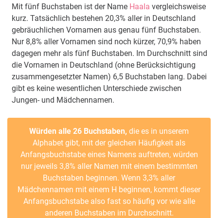
Mit fünf Buchstaben ist der Name
Haala
vergleichsweise
kurz. Tatsächlich bestehen 20,3% aller in Deutschland
gebräuchlichen Vornamen aus genau fünf Buchstaben.
Nur 8,8% aller Vornamen sind noch kürzer, 70,9% haben
dagegen mehr als fünf Buchstaben. Im Durchschnitt sind
die Vornamen in Deutschland (ohne Berücksichtigung
zusammengesetzter Namen) 6,5 Buchstaben lang. Dabei
gibt es keine wesentlichen Unterschiede zwischen
Jungen- und Mädchennamen.
Würden alle 26 Buchstaben,
die es in unserem
Alphabet gibt, mit der gleichen Häufigkeit als
Anfangsbuchstabe eines Namens auftreten, würden
nur jeweils 3,8% aller Namen mit einem bestimmten
Buchstaben beginnen. Wenn 3,3% aller
Mädchennamen mit einem H beginnen, kommt dieser
Anfangsbuchstabe also fast so häufig vor wie alle
anderen Buchstaben im Durchschnitt.