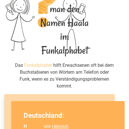
man den
Namen Haala
im
Funkalphabet
Das
Funkalphabet
hilft Erwachsenen oft bei dem
Buchstabieren von Wörtern am Telefon oder
Funk, wenn es zu Verständigungsproblemen
kommt.
Deutschland:
H
wie
Heinrich