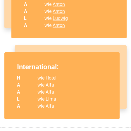
A
wie
Anton
A
wie
Anton
L
wie
Ludwig
A
wie
Anton
International:
H
wie Hotel
A
wie
Alfa
A
wie
Alfa
L
wie
Lima
A
wie
Alfa