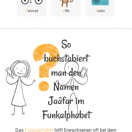
F
ahrrad
A
ffe
R
adio
So
buchstabiert
man den
Namen
Jaâfar im
Funkalphabet
Das
Funkalphabet
hilft Erwachsenen oft bei dem