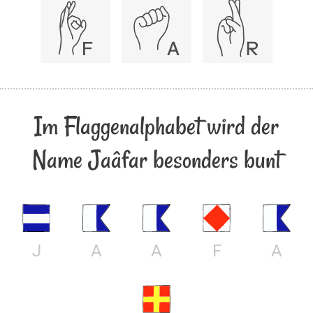
Im Flaggenalphabet wird der
Name Jaâfar besonders bunt
J
A
A
F
A