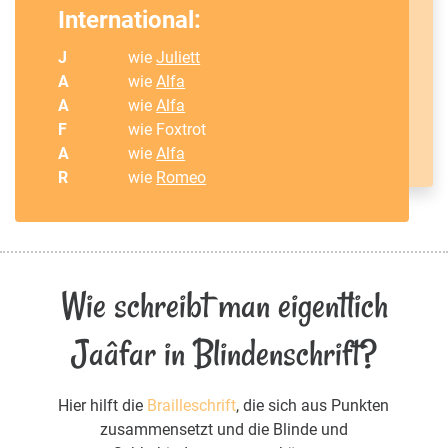
International:
J
wie
Juliett
A
wie
Alfa
A
wie
Alfa
F
wie Foxtrot
A
wie
Alfa
R
wie
Romeo
Wie schreibt man eigentlich
Jaâfar in Blindenschrift?
Hier hilft die
Brailleschrift
, die sich aus Punkten
zusammensetzt und die Blinde und