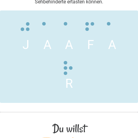
Sehbehinderte ertasten können.
J
A
A
F
A
R
Du willst