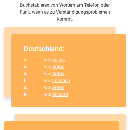
Buchstabieren von Wörtern am Telefon oder
Funk, wenn es zu Verständigungsproblemen
kommt.
Deutschland:
J
wie
Julius
A
wie
Anton
A
wie
Anton
F
wie
Friedrich
A
wie
Anton
R
wie
Richard