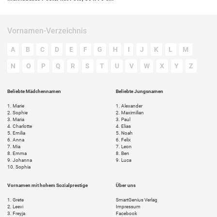
Vornamen-Verzeichnis
A
B
C
D
E
F
G
H
I
J
K
L
M
N
O
P
Q
R
S
T
U
V
W
X
Y
Z
Beliebte Mädchennamen
Beliebte Jungsnamen
1.
Marie
1.
Alexander
2.
Sophie
2.
Maximilian
3.
Maria
3.
Paul
4.
Charlotte
4.
Elias
5.
Emilia
5.
Noah
6.
Anna
6.
Felix
7.
Mia
7.
Leon
8.
Emma
8.
Ben
9.
Johanna
9.
Luca
10.
Sophia
Vornamen mit hohem Sozialprestige
Über uns
1.
Grete
SmartGenius Verlag
2.
Leevi
Impressum
3.
Freyja
Facebook