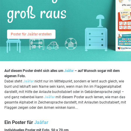
groß raus
Poster für Jaâfar erstellen
Auf diesem Poster dreht sich alles um
Jaâfar
– auf Wunsch sogar mit dem
eigenen Foto.
Dabei steht
Jaâfar
nicht nur im Mittelpunkt, sondern er lernt auch gleich, wie
bunt und lebhaft sein Name sein kann, wenn man ihn im Flaggenalphabet
darstellt, mit Hilfe der Anlaute buchstabiert oder in Gebärdensprache zeigt –
und ganz nebenbei kann
Jaâfar
mit diesem Poster auch lernen, wie man das
gesamte Alphabet in Zeichensprache darstellt, mit Anlauten buchstabiert, mit
Flaggen zeigen oder den Armen winken kann...
Ein Poster für
Jaâfar
Individuelles Poster mit Foto, 50 x 70 cm