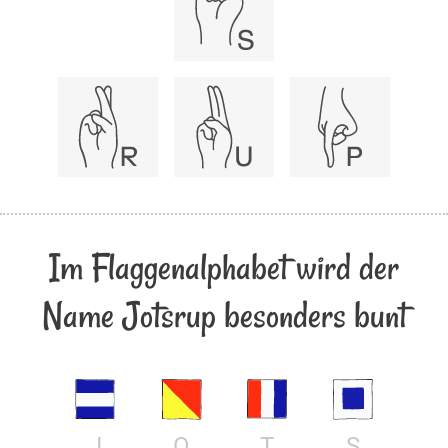
Im Flaggenalphabet wird der
Name Jotsrup besonders bunt
J
O
T
S