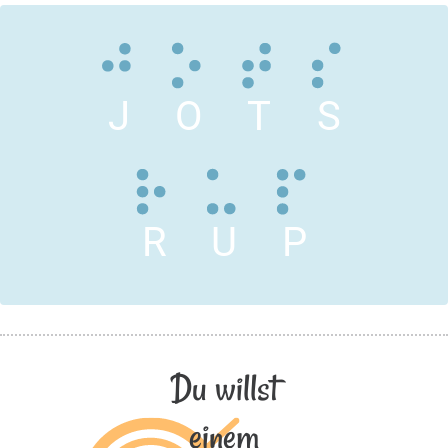
J
O
T
S
R
U
P
Du willst
einem