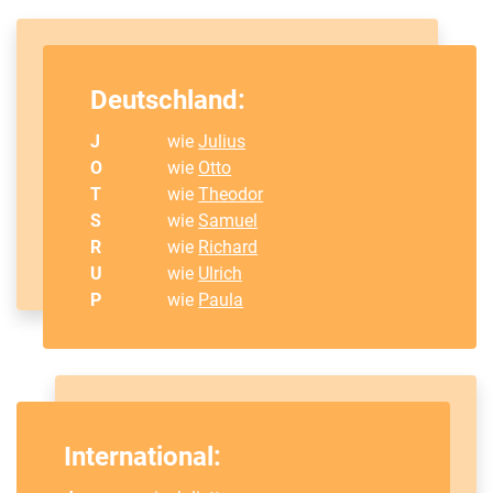
Deutschland:
J
wie
Julius
O
wie
Otto
T
wie
Theodor
S
wie
Samuel
R
wie
Richard
U
wie
Ulrich
P
wie
Paula
International: