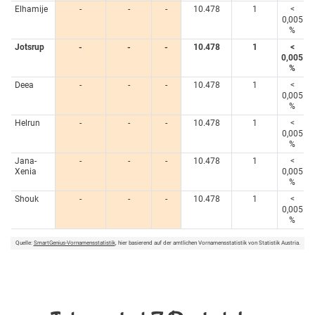
Elhamije
-
-
-
10.478
1
<
0,005
%
Jotsrup
-
-
-
10.478
1
<
0,005
%
Deea
-
-
-
10.478
1
<
0,005
%
Helrun
-
-
-
10.478
1
<
0,005
%
Jana-
-
-
-
10.478
1
<
Xenia
0,005
%
Shouk
-
-
-
10.478
1
<
0,005
%
Quelle:
SmartGenius-Vornamensstatistik
, hier basierend auf der amtlichen Vornamensstatistik von Statistik Austria.