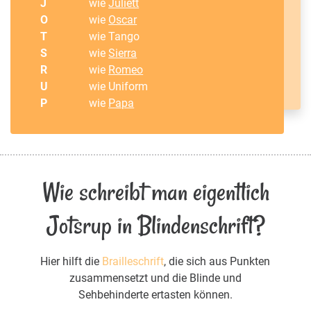
J
wie
Juliett
O
wie
Oscar
T
wie Tango
S
wie
Sierra
R
wie
Romeo
U
wie Uniform
P
wie
Papa
Wie schreibt man eigentlich
Jotsrup in Blindenschrift?
Hier hilft die
Brailleschrift
, die sich aus Punkten
zusammensetzt und die Blinde und
Sehbehinderte ertasten können.