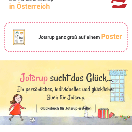
in Österreich
Poster
Jotsrup ganz groß auf einem
Jotsrup
sucht das Glück...
Ein persönliches, individuelles und glückliches
Buch für Jotsrup.
Glücksbuch für Jotsrup erstellen