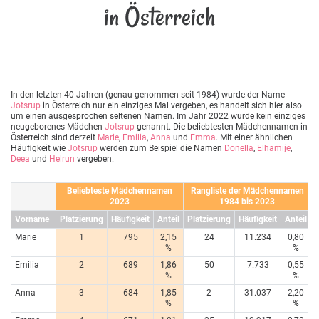
in Österreich
In den letzten 40 Jahren (genau genommen seit 1984) wurde der Name
Jotsrup
in Österreich nur ein einziges Mal vergeben, es handelt sich hier also
um einen ausgesprochen seltenen Namen. Im Jahr 2022 wurde kein einziges
neugeborenes Mädchen
Jotsrup
genannt. Die beliebtesten Mädchennamen in
Österreich sind derzeit
Marie
,
Emilia
,
Anna
und
Emma
. Mit einer ähnlichen
Häufigkeit wie
Jotsrup
werden zum Beispiel die Namen
Donella
,
Elhamije
,
Deea
und
Helrun
vergeben.
Beliebteste Mädchennamen
Rangliste der Mädchennamen
2023
1984 bis 2023
Vorname
Platzierung
Häufigkeit
Anteil
Platzierung
Häufigkeit
Anteil
Marie
1
795
2,15
24
11.234
0,80
%
%
Emilia
2
689
1,86
50
7.733
0,55
%
%
Anna
3
684
1,85
2
31.037
2,20
%
%