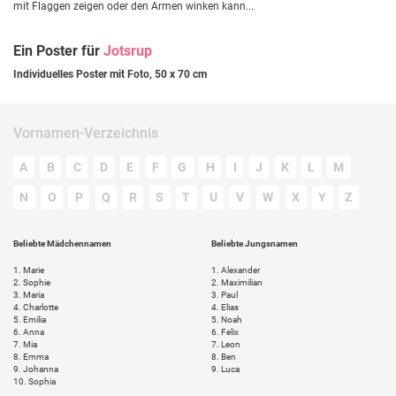
mit Flaggen zeigen oder den Armen winken kann...
Ein Poster für
Jotsrup
Individuelles Poster mit Foto, 50 x 70 cm
Vornamen-Verzeichnis
A
B
C
D
E
F
G
H
I
J
K
L
M
N
O
P
Q
R
S
T
U
V
W
X
Y
Z
Beliebte Mädchennamen
Beliebte Jungsnamen
1.
Marie
1.
Alexander
2.
Sophie
2.
Maximilian
3.
Maria
3.
Paul
4.
Charlotte
4.
Elias
5.
Emilia
5.
Noah
6.
Anna
6.
Felix
7.
Mia
7.
Leon
8.
Emma
8.
Ben
9.
Johanna
9.
Luca
10.
Sophia