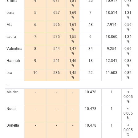
Emma
4
671
1,81
25
10.917
0,78
%
%
Lena
5
627
1,69
7
18.514
1,31
%
%
Mia
6
596
1,61
48
7.914
0,56
%
%
Laura
7
575
1,55
6
18.860
1,34
%
%
Valentina
8
544
1,47
34
9.254
0,66
%
%
Hannah
9
541
1,46
18
12.341
0,88
%
%
Lea
10
536
1,45
22
11.603
0,82
%
%
...
Maider
-
-
-
10.478
1
<
0,005
%
Nuua
-
-
-
10.478
1
<
0,005
%
Donella
-
-
-
10.478
1
<
0,005
%