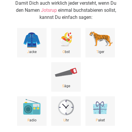
Damit Dich auch wirklich jeder versteht, wenn Du
den Namen
Jotsrup
einmal buchstabieren sollst,
kannst Du einfach sagen:
J
acke
O
bst
T
iger
S
äge
R
adio
U
hr
P
aket