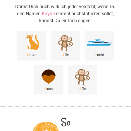
Damit Dich auch wirklich jeder versteht, wenn Du
den Namen
Kayna
einmal buchstabieren sollst,
kannst Du einfach sagen:
K
atze
A
ffe
Y
acht
N
uss
A
ffe
So