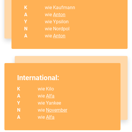
K
wie Kaufmann
A
wie
Anton
Y
wie Ypsilon
N
wie Nordpol
A
wie
Anton
International:
K
wie Kilo
A
wie
Alfa
Y
wie Yankee
N
wie
November
A
wie
Alfa