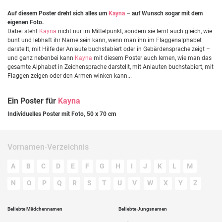
Auf diesem Poster dreht sich alles um
Kayna
– auf Wunsch sogar mit dem
eigenen Foto.
Dabei steht
Kayna
nicht nur im Mittelpunkt, sondern sie lernt auch gleich, wie
bunt und lebhaft ihr Name sein kann, wenn man ihn im Flaggenalphabet
darstellt, mit Hilfe der Anlaute buchstabiert oder in Gebärdensprache zeigt –
und ganz nebenbei kann
Kayna
mit diesem Poster auch lernen, wie man das
gesamte Alphabet in Zeichensprache darstellt, mit Anlauten buchstabiert, mit
Flaggen zeigen oder den Armen winken kann...
Ein Poster für
Kayna
Individuelles Poster mit Foto, 50 x 70 cm
Vornamen-Verzeichnis
A
B
C
D
E
F
G
H
I
J
K
L
M
N
O
P
Q
R
S
T
U
V
W
X
Y
Z
Beliebte Mädchennamen
Beliebte Jungsnamen