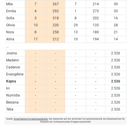
Mila
7
267
7
214
39
Emilia
4
292
1
273
35
Sofia
3
318
8
202
16
Olivia
10
230
29
135
28
Nora
8
258
13
180
21
Alina
17
212
10
194
14
...
Josina
-
-
-
-
2.526
Madenn
-
-
-
-
2.526
Cadence
-
-
-
-
2.526
Evangéline
-
-
-
-
2.526
Kayna
-
-
-
-
2.526
Ivi
-
-
-
-
2.526
Numidia
-
-
-
-
2.526
Besiana
-
-
-
-
2.526
Télia
-
-
-
-
2.526
Quelle:
SmartGenius-Vornamensstatistik
, hier basierend auf der amtlichen Vornamensstatistik des Bundesamtes für
Statistik der Schweizerischen Eidgenossenschaft.