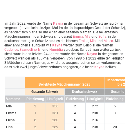
Im Jahr 2022 wurde der Name
Kayna
in der gesamten Schweiz genau 0-mal
vergeben (davon kein einziges Mal im deutschsprachigen Gebiet der Schweiz),
es handelt sich hier also um einen eher seltenen Namen. Die beliebtesten
Mädchennamen in der Schweiz sind derzeit
Emma
,
Mia
und
Sofia
, in der
deutschsprachigen Schweiz sind es die Namen
Emilia
,
Mia
und
Malea
. Mit
einer ähnlichen Häufigkeit wie
Kayna
werden zum Beispiel die Namen
Cadence
,
Evangéline
,
Ivi
und
Numidia
vergeben. Schaut man weiter zurück,
sieht man: In den letzten 24 Jahren wurde der Name
Kayna
in der gesamten
Schweiz weniger als 100-mal vergeben. Von 1998 bis 2022 erhielten lediglich
3 Mädchen diesen Namen, es wird also ausgesprochen selten vorkommen,
dass sich zwei junge Schweizerinnen begegnen, die beide
Kayna
heißen.
Mädchenname
Beliebteste Mädchennamen 2023
bis 202
Gesamte Schweiz
Deutschschweiz
Gesamte Sc
Vorname
Platzierung
Häufigkeit
Platzierung
Häufigkeit
Platzierung
Hä
Mia
2
356
2
272
6
Emma
1
361
4
238
3
Elena
6
280
6
216
11
Lina
5
289
4
238
20