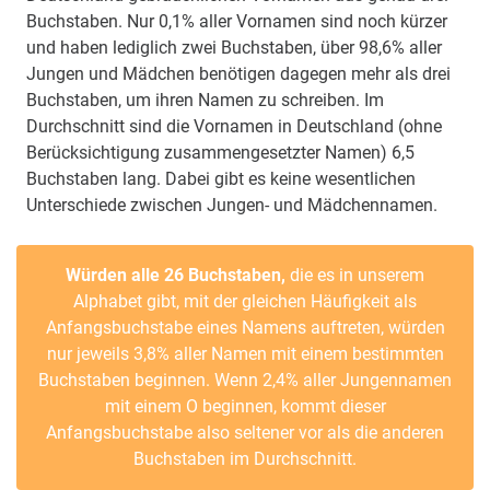
Buchstaben. Nur 0,1% aller Vornamen sind noch kürzer
und haben lediglich zwei Buchstaben, über 98,6% aller
Jungen und Mädchen benötigen dagegen mehr als drei
Buchstaben, um ihren Namen zu schreiben. Im
Durchschnitt sind die Vornamen in Deutschland (ohne
Berücksichtigung zusammengesetzter Namen) 6,5
Buchstaben lang. Dabei gibt es keine wesentlichen
Unterschiede zwischen Jungen- und Mädchennamen.
Würden alle 26 Buchstaben,
die es in unserem
Alphabet gibt, mit der gleichen Häufigkeit als
Anfangsbuchstabe eines Namens auftreten, würden
nur jeweils 3,8% aller Namen mit einem bestimmten
Buchstaben beginnen. Wenn 2,4% aller Jungennamen
mit einem O beginnen, kommt dieser
Anfangsbuchstabe also seltener vor als die anderen
Buchstaben im Durchschnitt.