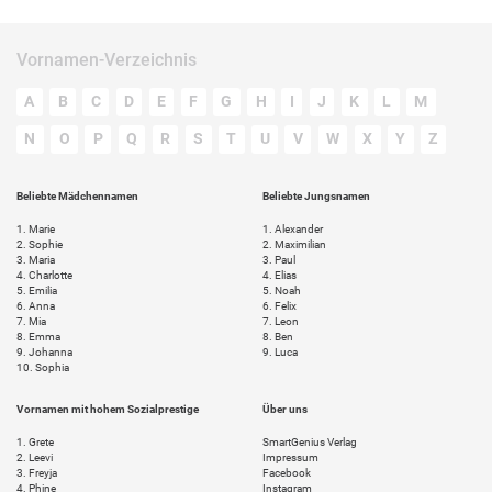
Vornamen-Verzeichnis
A
B
C
D
E
F
G
H
I
J
K
L
M
N
O
P
Q
R
S
T
U
V
W
X
Y
Z
Beliebte Mädchennamen
Beliebte Jungsnamen
1.
Marie
1.
Alexander
2.
Sophie
2.
Maximilian
3.
Maria
3.
Paul
4.
Charlotte
4.
Elias
5.
Emilia
5.
Noah
6.
Anna
6.
Felix
7.
Mia
7.
Leon
8.
Emma
8.
Ben
9.
Johanna
9.
Luca
10.
Sophia
Vornamen mit hohem Sozialprestige
Über uns
1.
Grete
SmartGenius Verlag
2.
Leevi
Impressum
3.
Freyja
Facebook
4.
Phine
Instagram