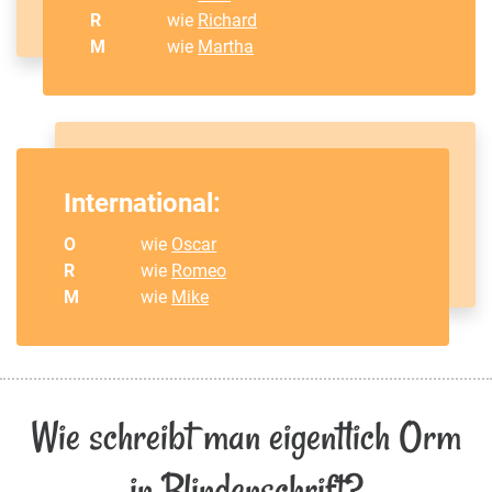
R
wie
Richard
M
wie
Martha
International:
O
wie
Oscar
R
wie
Romeo
M
wie
Mike
Wie schreibt man eigentlich Orm
in Blindenschrift?