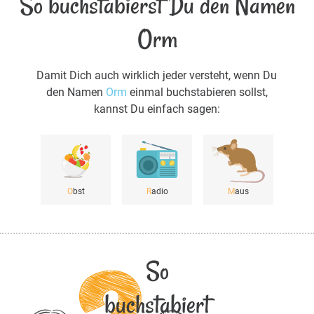
So buchstabierst Du den Namen
Orm
Damit Dich auch wirklich jeder versteht, wenn Du
den Namen
Orm
einmal buchstabieren sollst,
kannst Du einfach sagen:
O
bst
R
adio
M
aus
So
buchstabiert