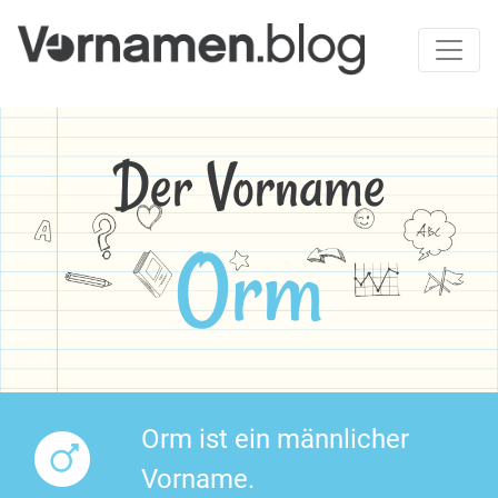
Der Vorname
Orm
Orm ist ein männlicher
Vorname.