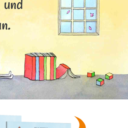
s und
n.