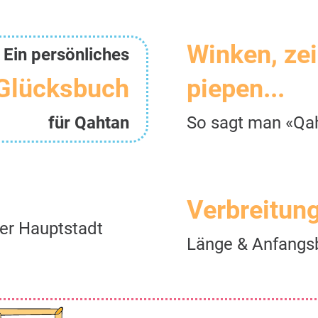
Winken, ze
Ein persönliches
Glücksbuch
piepen...
für Qahtan
So sagt man «Qa
Verbreitun
er Hauptstadt
Länge & Anfangs