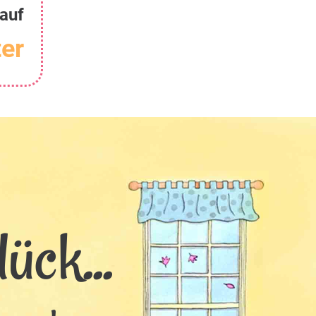
auf
er
ück...