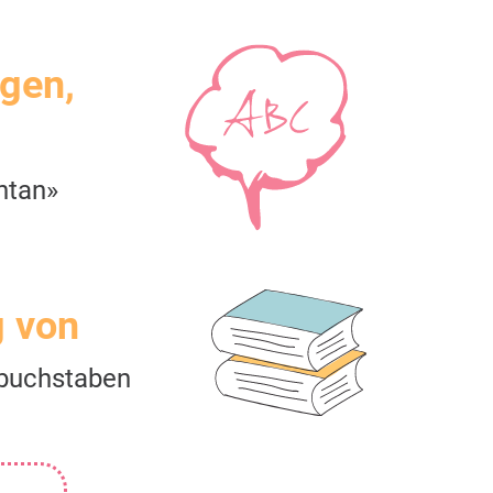
igen,
htan»
g von
buchstaben