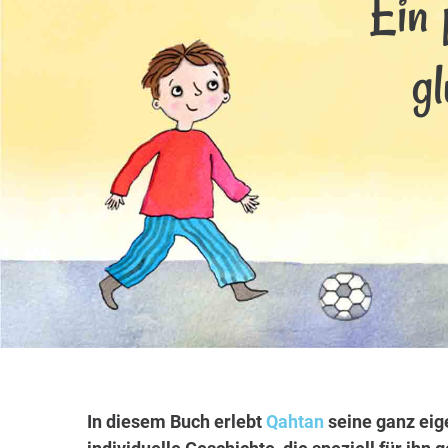
Ein 
g
In diesem Buch erlebt
Qahtan
seine ganz eig