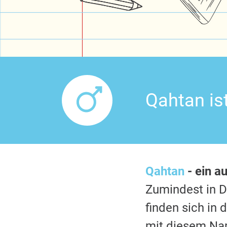
Qahtan is
Qahtan
- ein a
Zumindest in 
finden sich in
mit diesem Nam