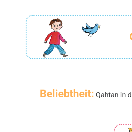
Beliebtheit:
Qahtan in d