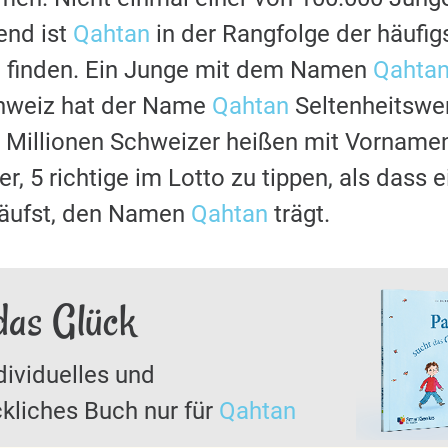
nd ist
Qahtan
in der Rangfolge der häufi
u finden. Ein Junge mit dem Namen
Qahta
chweiz hat der Name
Qahtan
Seltenheitswer
 Millionen Schweizer heißen mit Vornam
r, 5 richtige im Lotto zu tippen, als dass 
läufst, den Namen
Qahtan
trägt.
das Glück
dividuelles und
kliches Buch nur für
Qahtan