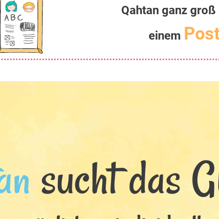
Qahtan ganz groß 
Post
einem
an
sucht das Gl