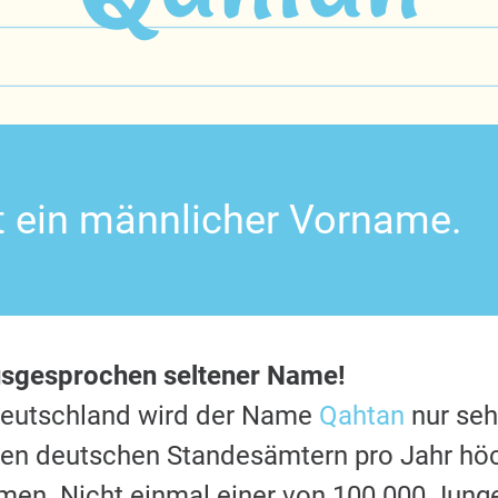
t ein männlicher Vorname.
usgesprochen seltener Name!
Deutschland wird der Name
Qahtan
nur seh
 den deutschen Standesämtern pro Jahr hö
en. Nicht einmal einer von 100.000 Jung