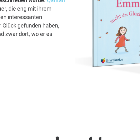
 geschrieben wurde.
Qahtan
er, die eng mit ihrem
len interessanten
hr Glück gefunden haben,
d zwar dort, wo er es