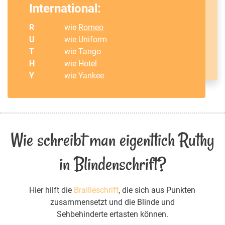
International:
R
wie
Romeo
U
wie Uniform
T
wie Tango
H
wie Hotel
Y
wie Yankee
Wie schreibt man eigentlich Ruthy
in Blindenschrift?
Hier hilft die
Brailleschrift
, die sich aus Punkten
zusammensetzt und die Blinde und
Sehbehinderte ertasten können.