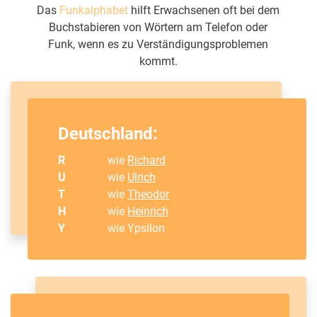
Das
Funkalphabet
hilft Erwachsenen oft bei dem
Buchstabieren von Wörtern am Telefon oder
Funk, wenn es zu Verständigungsproblemen
kommt.
Deutschland:
R
wie
Richard
U
wie
Ulrich
T
wie
Theodor
H
wie
Heinrich
Y
wie Ypsilon