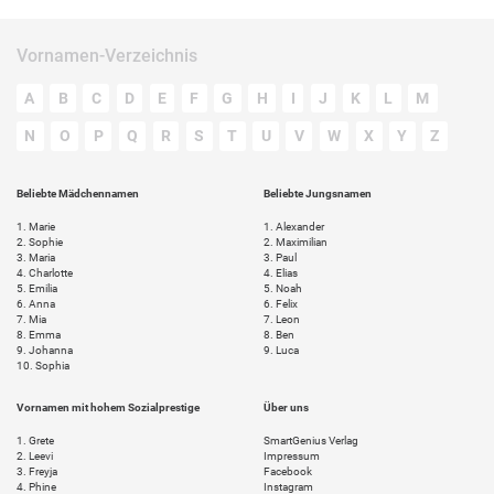
Vornamen-Verzeichnis
A
B
C
D
E
F
G
H
I
J
K
L
M
N
O
P
Q
R
S
T
U
V
W
X
Y
Z
Beliebte Mädchennamen
Beliebte Jungsnamen
1.
Marie
1.
Alexander
2.
Sophie
2.
Maximilian
3.
Maria
3.
Paul
4.
Charlotte
4.
Elias
5.
Emilia
5.
Noah
6.
Anna
6.
Felix
7.
Mia
7.
Leon
8.
Emma
8.
Ben
9.
Johanna
9.
Luca
10.
Sophia
Vornamen mit hohem Sozialprestige
Über uns
1.
Grete
SmartGenius Verlag
2.
Leevi
Impressum
3.
Freyja
Facebook
4.
Phine
Instagram