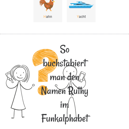
H
ahn
Y
acht
So
buchstabiert
man den
Namen Ruthy
im
Funkalphabet