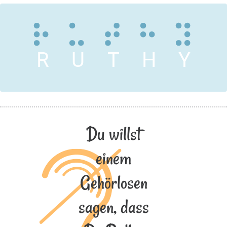
R
U
T
H
Y
Du willst
einem
Gehörlosen
sagen, dass