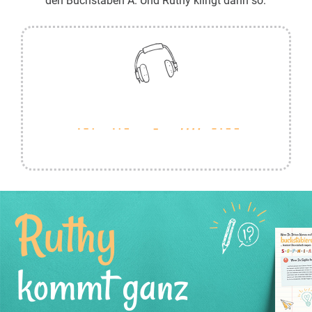
den Buchstaben A. Und Ruthy klingt dann so:
Ruthy
kommt ganz