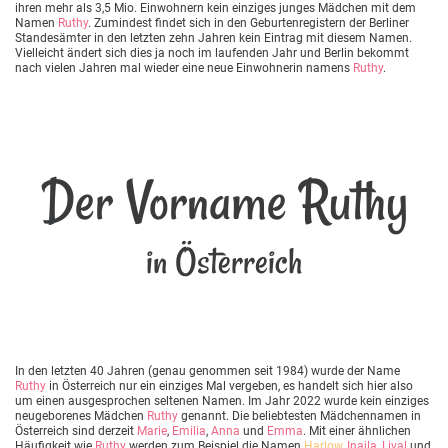
ihren mehr als 3,5 Mio. Einwohnern kein einziges junges Mädchen mit dem
Namen
Ruthy
. Zumindest findet sich in den Geburtenregistern der Berliner
Standesämter in den letzten zehn Jahren kein Eintrag mit diesem Namen.
Vielleicht ändert sich dies ja noch im laufenden Jahr und Berlin bekommt
nach vielen Jahren mal wieder eine neue Einwohnerin namens
Ruthy
.
Der Vorname Ruthy
in Österreich
In den letzten 40 Jahren (genau genommen seit 1984) wurde der Name
Ruthy
in Österreich nur ein einziges Mal vergeben, es handelt sich hier also
um einen ausgesprochen seltenen Namen. Im Jahr 2022 wurde kein einziges
neugeborenes Mädchen
Ruthy
genannt. Die beliebtesten Mädchennamen in
Österreich sind derzeit
Marie
,
Emilia
,
Anna
und
Emma
. Mit einer ähnlichen
Häufigkeit wie
Ruthy
werden zum Beispiel die Namen
Harlow
,
Inajla
,
Lival
und