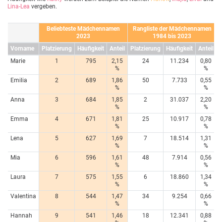
Lina-Lea
vergeben.
Beliebteste Mädchennamen
Rangliste der Mädchennamen
2023
1984 bis 2023
Vorname
Platzierung
Häufigkeit
Anteil
Platzierung
Häufigkeit
Anteil
Marie
1
795
2,15
24
11.234
0,80
%
%
Emilia
2
689
1,86
50
7.733
0,55
%
%
Anna
3
684
1,85
2
31.037
2,20
%
%
Emma
4
671
1,81
25
10.917
0,78
%
%
Lena
5
627
1,69
7
18.514
1,31
%
%
Mia
6
596
1,61
48
7.914
0,56
%
%
Laura
7
575
1,55
6
18.860
1,34
%
%
Valentina
8
544
1,47
34
9.254
0,66
%
%
Hannah
9
541
1,46
18
12.341
0,88