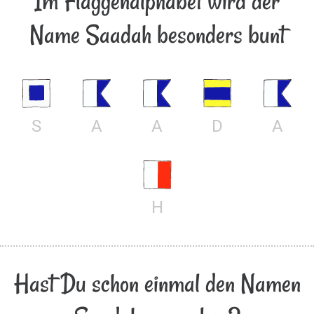
Im Flaggenalphabet wird der
Name Saadah besonders bunt
S
A
A
D
A
H
Hast Du schon einmal den Namen