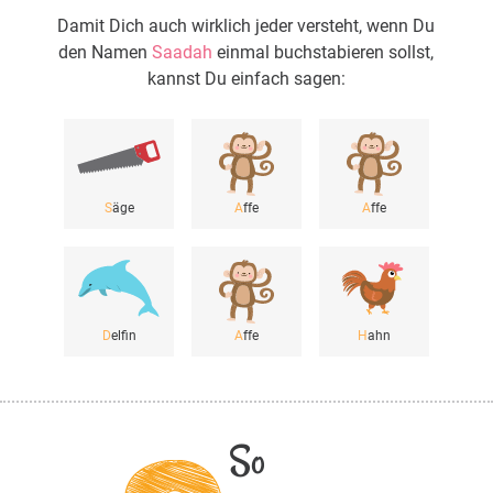
Damit Dich auch wirklich jeder versteht, wenn Du
den Namen
Saadah
einmal buchstabieren sollst,
kannst Du einfach sagen:
S
äge
A
ffe
A
ffe
D
elfin
A
ffe
H
ahn
So