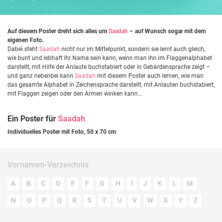
Auf diesem Poster dreht sich alles um
Saadah
– auf Wunsch sogar mit dem
eigenen Foto.
Dabei steht
Saadah
nicht nur im Mittelpunkt, sondern sie lernt auch gleich,
wie bunt und lebhaft ihr Name sein kann, wenn man ihn im Flaggenalphabet
darstellt, mit Hilfe der Anlaute buchstabiert oder in Gebärdensprache zeigt –
und ganz nebenbei kann
Saadah
mit diesem Poster auch lernen, wie man
das gesamte Alphabet in Zeichensprache darstellt, mit Anlauten buchstabiert,
mit Flaggen zeigen oder den Armen winken kann...
Ein Poster für
Saadah
Individuelles Poster mit Foto, 50 x 70 cm
Vornamen-Verzeichnis
A
B
C
D
E
F
G
H
I
J
K
L
M
N
O
P
Q
R
S
T
U
V
W
X
Y
Z