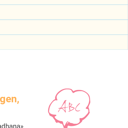
igen,
adhana»