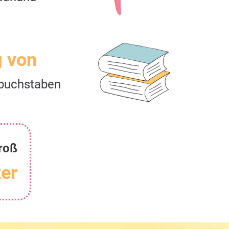
g von
buchstaben
roß
er