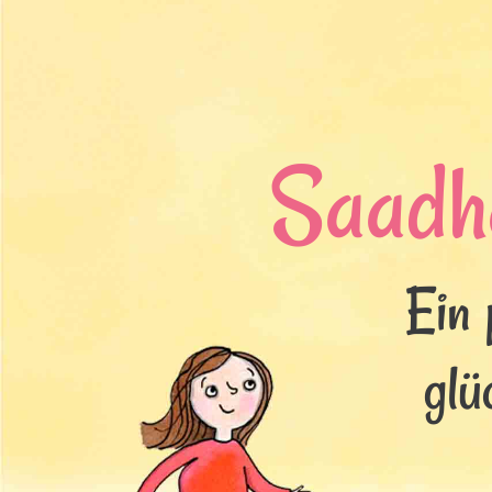
Saadh
Ein 
glü