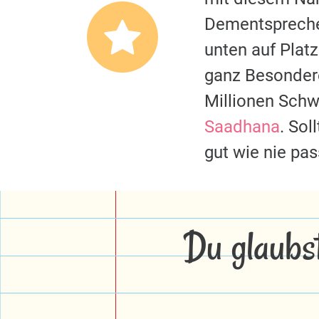
Dementspreche
unten auf Plat
ganz Besondere
Millionen Schw
Saadhana
. So
gut wie nie pa
Du glaubs