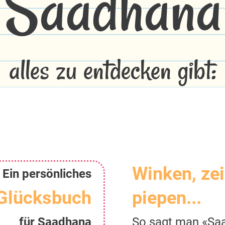
Saadhana
alles zu entdecken gibt:
Winken, ze
Ein persönliches
Glücksbuch
piepen...
für Saadhana
So sagt man «Sa