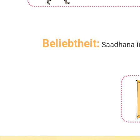
Beliebtheit:
Saadhana in