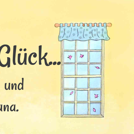
lück...
s und
ana.