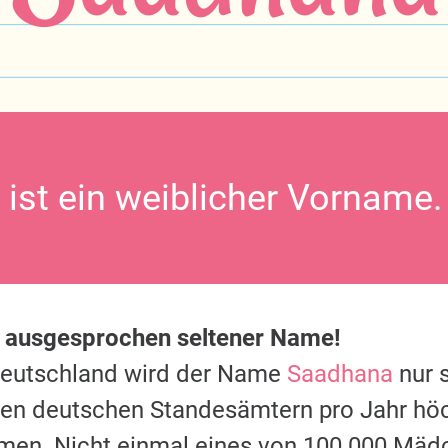
ist ein weiblicher Vorname.
n ausgesprochen seltener Name!
Deutschland wird der Name
Saadhana
nur s
 den deutschen Standesämtern pro Jahr hö
men. Nicht einmal eines von 100.000 Mäd