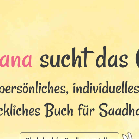
ana
sucht das G
persönliches, individuelle
ckliches Buch für Saadh