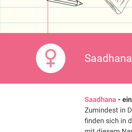
Saadhana 
Saadhana
- ei
Zumindest in 
finden sich in
mit diesem Na