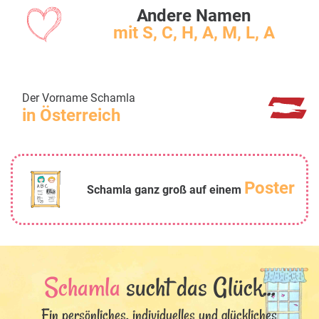
Andere Namen
mit S, C, H, A, M, L, A
Der Vorname Schamla
in Österreich
Poster
Schamla ganz groß auf einem
Schamla
sucht das Glück...
Ein persönliches, individuelles und glückliches