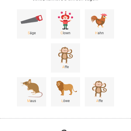
S
äge
C
lown
H
ahn
A
ffe
M
aus
L
öwe
A
ffe