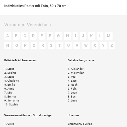
Individuelles Poster mit Foto, 50 x 70 cm
Vornamen-Verzeichnis
A
B
C
D
E
F
G
H
I
J
K
L
M
N
O
P
Q
R
S
T
U
V
W
X
Y
Z
Beliebte Mädchennamen
Beliebte Jungsnamen
1.
Marie
1.
Alexander
2.
Sophie
2.
Maximilian
3.
Maria
3.
Paul
4.
Charlotte
4.
Elias
5.
Emilia
5.
Noah
6.
Anna
6.
Felix
7.
Mia
7.
Leon
8.
Emma
8.
Ben
9.
Johanna
9.
Luca
10.
Sophia
Vornamen mit hohem Sozialprestige
Über uns
1.
Grete
SmartGenius Verlag