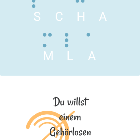
S
C
H
A
M
L
A
Du willst
einem
Gehörlosen