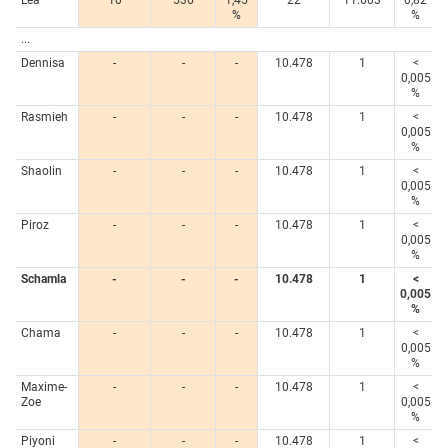
Lea
10
536
1,45
22
11.603
0,82
%
%
...
Dennisa
-
-
-
10.478
1
<
0,005
%
Rasmieh
-
-
-
10.478
1
<
0,005
%
Shaolin
-
-
-
10.478
1
<
0,005
%
Piroz
-
-
-
10.478
1
<
0,005
%
Schamla
-
-
-
10.478
1
<
0,005
%
Chama
-
-
-
10.478
1
<
0,005
%
Maxime-
-
-
-
10.478
1
<
Zoe
0,005
%
Piyoni
-
-
-
10.478
1
<