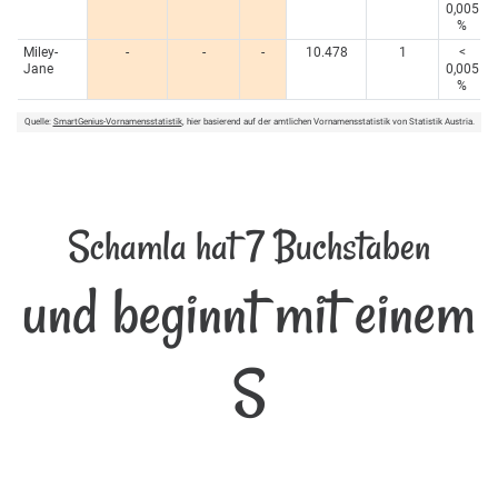
0,005
%
Miley-
-
-
-
10.478
1
<
Jane
0,005
%
Quelle:
SmartGenius-Vornamensstatistik
, hier basierend auf der amtlichen Vornamensstatistik von Statistik Austria.
Schamla hat 7 Buchstaben
und beginnt mit einem
S