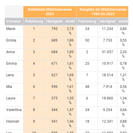
Beliebteste Mädchennamen
Rangliste der Mädchennamen
2023
1984 bis 2023
Vorname
Platzierung
Häufigkeit
Anteil
Platzierung
Häufigkeit
Anteil
Marie
1
795
2,15
24
11.234
0,80
%
%
Emilia
2
689
1,86
50
7.733
0,55
%
%
Anna
3
684
1,85
2
31.037
2,20
%
%
Emma
4
671
1,81
25
10.917
0,78
%
%
Lena
5
627
1,69
7
18.514
1,31
%
%
Mia
6
596
1,61
48
7.914
0,56
%
%
Laura
7
575
1,55
6
18.860
1,34
%
%
Valentina
8
544
1,47
34
9.254
0,66
%
%
Hannah
9
541
1,46
18
12.341
0,88
%
%