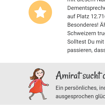
Dementspreche
auf Platz 12.7
Besonderes! Äh
Schweizern tr
Solltest Du m
passieren, das
Amirat sucht 
Ein persönliches, in
ausgesprochen glüc