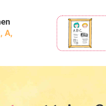
men
, A,