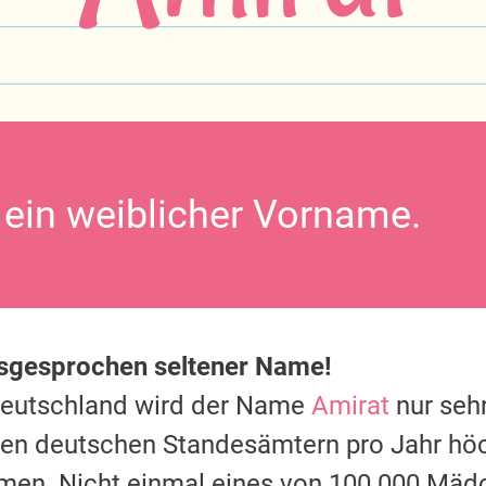
t ein weiblicher Vorname.
usgesprochen seltener Name!
Deutschland wird der Name
Amirat
nur sehr
 den deutschen Standesämtern pro Jahr hö
men. Nicht einmal eines von 100.000 Mäd