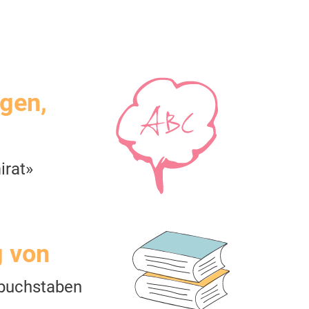
igen,
irat»
g von
buchstaben