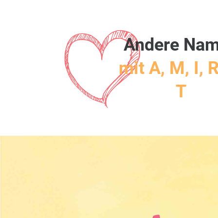
Andere Na
mit A, M, I, R
T