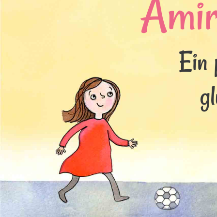
Amir
Ein 
g