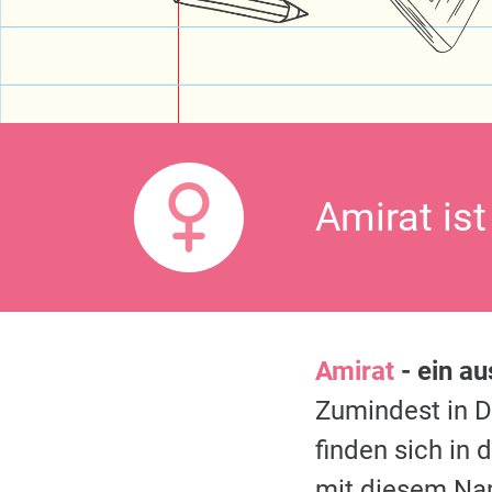
Amirat is
Amirat
- ein a
Zumindest in 
finden sich in
mit diesem Na