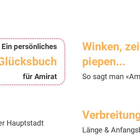
Winken, ze
Ein persönliches
Glücksbuch
piepen...
für Amirat
So sagt man «Am
Verbreitun
er Hauptstadt
Länge & Anfangs