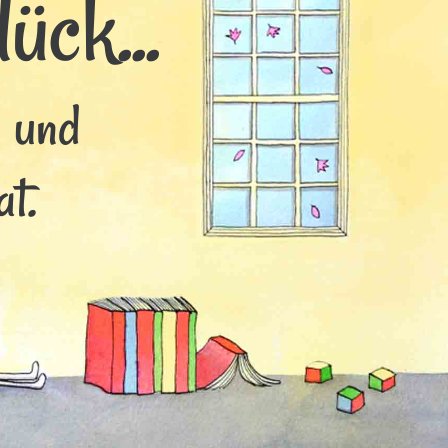
ück...
s und
t.