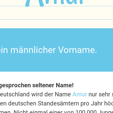
ein männlicher Vorname.
sgesprochen seltener Name!
Deutschland wird der Name
Amur
nur sehr 
 den deutschen Standesämtern pro Jahr hö
en. Nicht einmal einer von 100.000 Jung