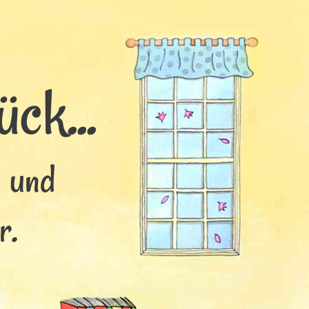
ck...
s und
r.