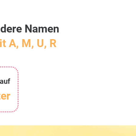
dere Namen
t A, M, U, R
auf
er