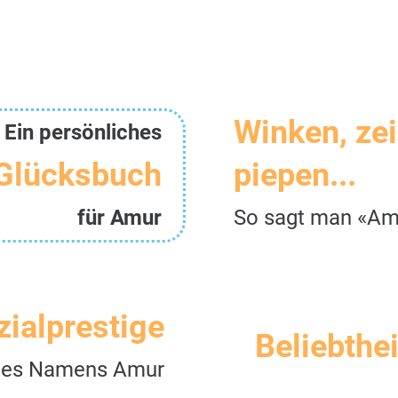
Winken, ze
Ein persönliches
Glücksbuch
piepen...
für Amur
So sagt man «Am
zialprestige
Beliebthei
des Namens Amur