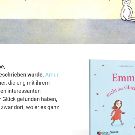
e,
 geschrieben wurde.
Amur
er, die eng mit ihrem
len interessanten
hr Glück gefunden haben,
zwar dort, wo er es ganz