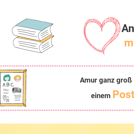
An
mi
Amur ganz groß 
Post
einem