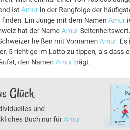
nd ist
Amur
in der Rangfolge der häufigs
u finden. Ein Junge mit dem Namen
Amur
i
chweiz hat der Name
Amur
Seltenheitswert.
 Schweizer heißen mit Vornamen
Amur
. Es
r, 5 richtige im Lotto zu tippen, als dass 
läufst, den Namen
Amur
trägt.
as Glück
dividuelles und
kliches Buch nur für
Amur