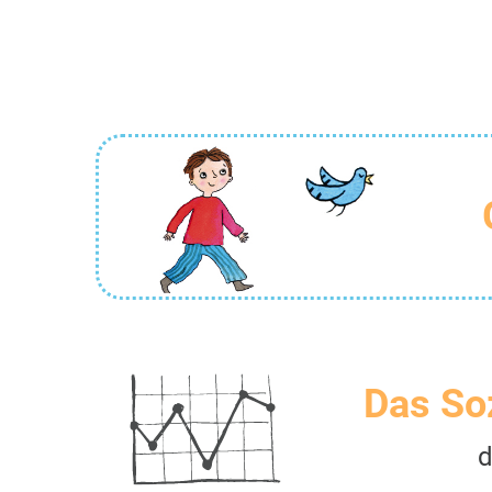
Das So