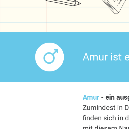
Amur ist 
Amur
- ein au
Zumindest in 
finden sich in
mit diesem Nam