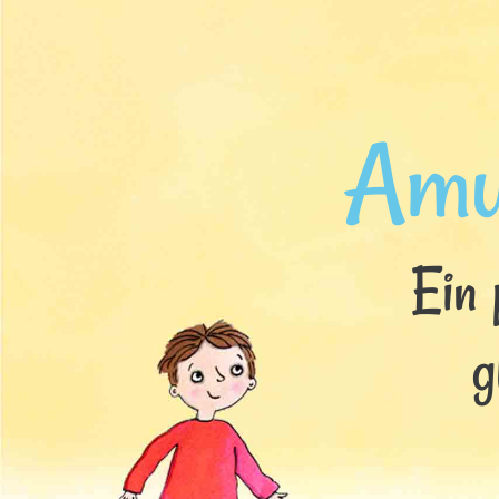
Amu
Ein 
g