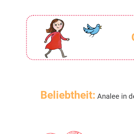
Beliebtheit:
Analee in d