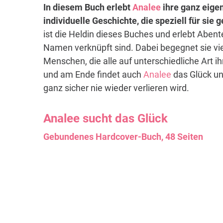
In diesem Buch erlebt
Analee
ihre ganz eige
individuelle Geschichte, die speziell für sie
ist die Heldin dieses Buches und erlebt Abent
Namen verknüpft sind. Dabei begegnet sie vi
Menschen, die alle auf unterschiedliche Art i
und am Ende findet auch
Analee
das Glück un
ganz sicher nie wieder verlieren wird.
Analee
sucht das Glück
Gebundenes Hardcover-Buch, 48 Seiten