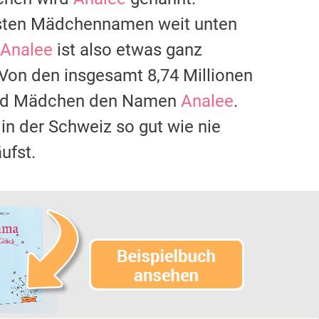
gsten Mädchennamen weit unten
Analee
ist also etwas ganz
 Von den insgesamt 8,74 Millionen
 und Mädchen den Namen
Analee
.
 in der Schweiz so gut wie nie
ufst.