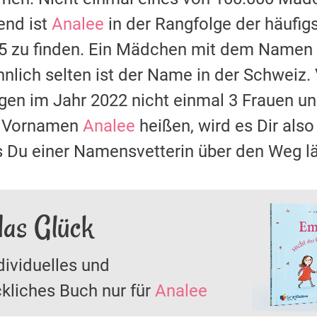
nd ist
Analee
in der Rangfolge der häufi
85 zu finden. Ein Mädchen mit dem Namen
nlich selten ist der Name in der Schweiz.
ugen im Jahr 2022 nicht einmal 3 Frauen
it Vornamen
Analee
heißen, wird es Dir also
s Du einer Namensvetterin über den Weg lä
das Glück
dividuelles und
kliches Buch nur für
Analee