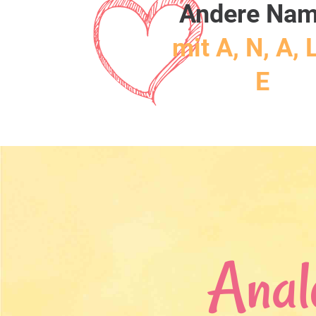
Andere Na
mit A, N, A, L
E
Anal