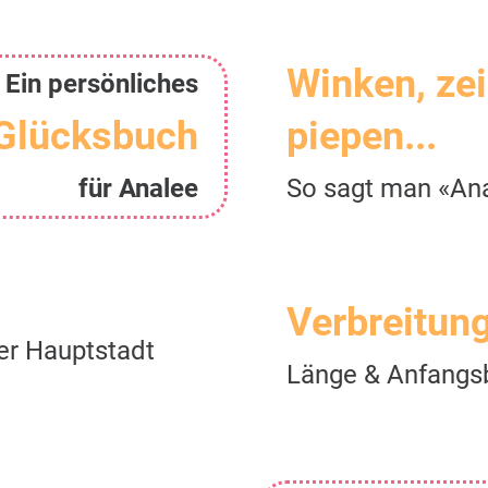
Winken, ze
Ein persönliches
Glücksbuch
piepen...
für Analee
So sagt man «An
Verbreitun
er Hauptstadt
Länge & Anfangs