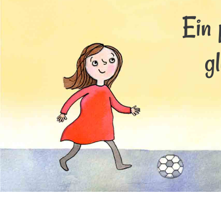
Ein 
g