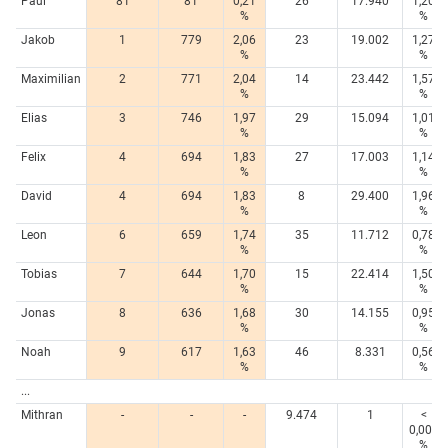
Paul
81
81
0,21
26
17.940
1,20
%
%
Jakob
1
779
2,06
23
19.002
1,27
%
%
Maximilian
2
771
2,04
14
23.442
1,57
%
%
Elias
3
746
1,97
29
15.094
1,01
%
%
Felix
4
694
1,83
27
17.003
1,14
%
%
David
4
694
1,83
8
29.400
1,96
%
%
Leon
6
659
1,74
35
11.712
0,78
%
%
Tobias
7
644
1,70
15
22.414
1,50
%
%
Jonas
8
636
1,68
30
14.155
0,95
%
%
Noah
9
617
1,63
46
8.331
0,56
%
%
...
Mithran
-
-
-
9.474
1
<
0,005
%