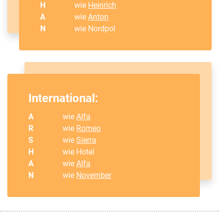
H
wie
Heinrich
A
wie
Anton
N
wie Nordpol
International:
A
wie
Alfa
R
wie
Romeo
S
wie
Sierra
H
wie Hotel
A
wie
Alfa
N
wie
November