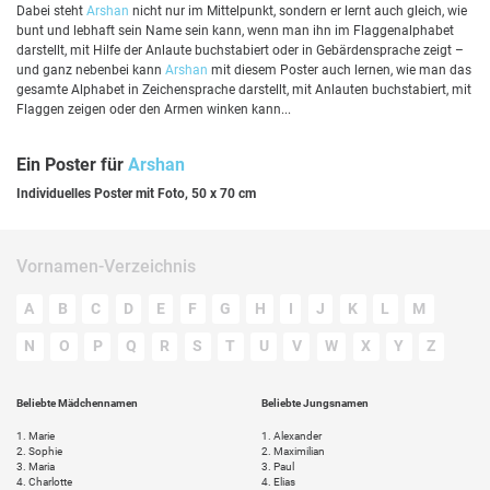
Dabei steht
Arshan
nicht nur im Mittelpunkt, sondern er lernt auch gleich, wie
bunt und lebhaft sein Name sein kann, wenn man ihn im Flaggenalphabet
darstellt, mit Hilfe der Anlaute buchstabiert oder in Gebärdensprache zeigt –
und ganz nebenbei kann
Arshan
mit diesem Poster auch lernen, wie man das
gesamte Alphabet in Zeichensprache darstellt, mit Anlauten buchstabiert, mit
Flaggen zeigen oder den Armen winken kann...
Ein Poster für
Arshan
Individuelles Poster mit Foto, 50 x 70 cm
Vornamen-Verzeichnis
A
B
C
D
E
F
G
H
I
J
K
L
M
N
O
P
Q
R
S
T
U
V
W
X
Y
Z
Beliebte Mädchennamen
Beliebte Jungsnamen
1.
Marie
1.
Alexander
2.
Sophie
2.
Maximilian
3.
Maria
3.
Paul
4.
Charlotte
4.
Elias