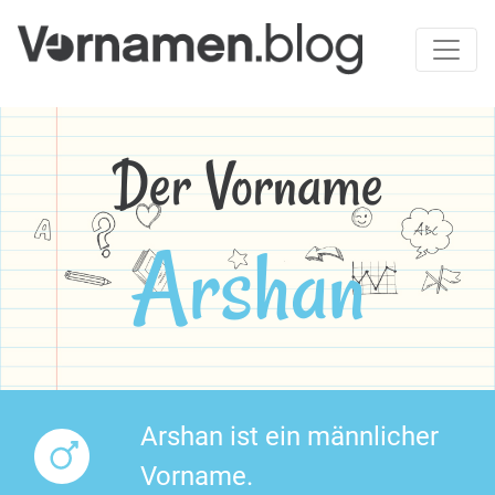
Der Vorname
Arshan
Arshan ist ein männlicher
Vorname.