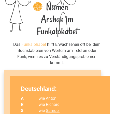
Namen
Arshan im
Funkalphabet
Das
Funkalphabet
hilft Erwachsenen oft bei dem
Buchstabieren von Wörtern am Telefon oder
Funk, wenn es zu Verständigungsproblemen
kommt.
Deutschland:
A
wie
Anton
R
wie
Richard
S
wie
Samuel