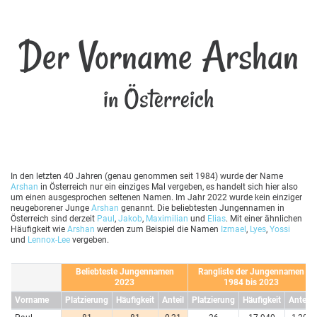
Der Vorname Arshan
in Österreich
In den letzten 40 Jahren (genau genommen seit 1984) wurde der Name
Arshan
in Österreich nur ein einziges Mal vergeben, es handelt sich hier also
um einen ausgesprochen seltenen Namen. Im Jahr 2022 wurde kein einziger
neugeborener Junge
Arshan
genannt. Die beliebtesten Jungennamen in
Österreich sind derzeit
Paul
,
Jakob
,
Maximilian
und
Elias
. Mit einer ähnlichen
Häufigkeit wie
Arshan
werden zum Beispiel die Namen
Izmael
,
Lyes
,
Yossi
und
Lennox-Lee
vergeben.
Beliebteste Jungennamen
Rangliste der Jungennamen
2023
1984 bis 2023
Vorname
Platzierung
Häufigkeit
Anteil
Platzierung
Häufigkeit
Anteil