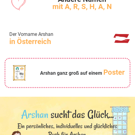
mit A, R, S, H, A, N
Der Vorname Arshan
in Österreich
Poster
Arshan ganz groß auf einem
Arshan
sucht das Glück...
Ein persönliches, individuelles und glückliches
Buch für Arshan.