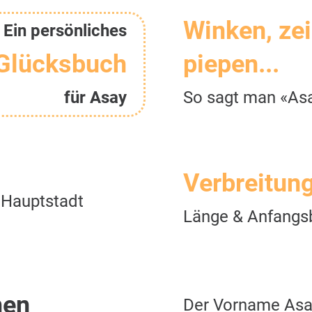
Winken, ze
Ein persönliches
Glücksbuch
piepen...
für Asay
So sagt man «As
Verbreitun
 Hauptstadt
Länge & Anfangs
men
Der Vorname Asa