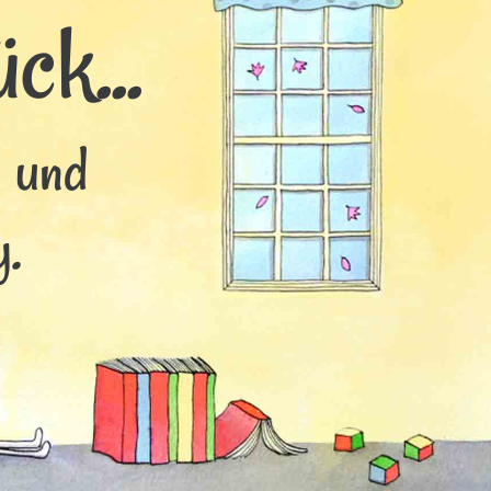
ck...
s und
.