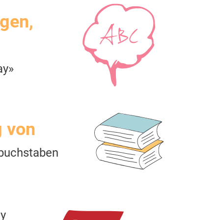
igen,
ay»
g von
buchstaben
y