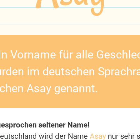
in Vorname für alle Geschlec
rden im deutschen Sprachr
chen Asay genannt.
gesprochen seltener Name!
Deutschland wird der Name
Asay
nur sehr s