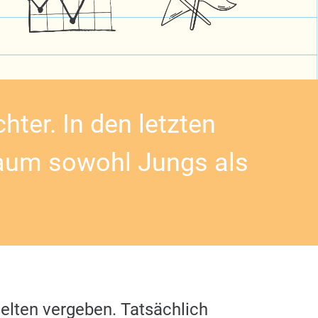
hter. In den letzten
aum sowohl Jungs als
elten vergeben. Tatsächlich