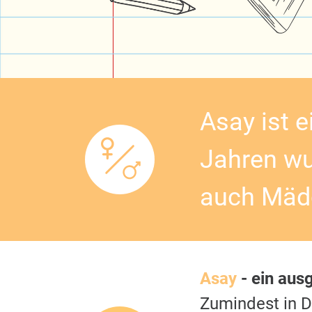
Asay ist e
Jahren wu
auch Mäd
Asay
- ein aus
Zumindest in 