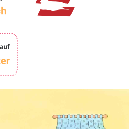
ch
auf
er