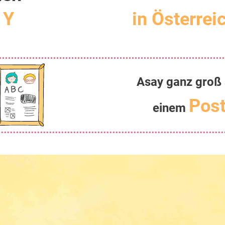
 Y
in Österrei
Asay ganz groß 
Post
einem