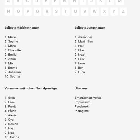
A
B
C
D
E
F
G
H
I
J
K
L
M
N
O
P
Q
R
S
T
U
V
W
X
Y
Z
Beliebte Mädchennamen
Beliebte Jungsnamen
1.
Marie
1.
Alexander
2.
Sophie
2.
Maximilian
3.
Maria
3.
Paul
4.
Charlotte
4.
Elias
5.
Emilia
5.
Noah
6.
Anna
6.
Felix
7.
Mia
7.
Leon
8.
Emma
8.
Ben
9.
Johanna
9.
Luca
10.
Sophia
Vornamen mit hohem Sozialprestige
Über uns
1.
Grete
SmartGenius Verlag
2.
Leevi
Impressum
3.
Freyja
Facebook
4.
Phine
Instagram
5.
Alexis
6.
Ove
7.
Doreen
8.
Hajo
9.
Noa
10.
Hedda