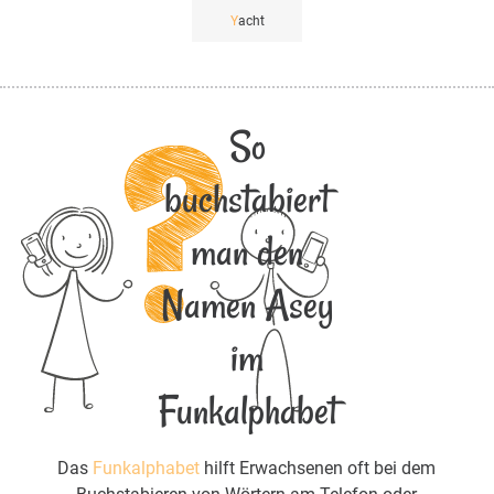
Y
acht
So
buchstabiert
man den
Namen Asey
im
Funkalphabet
Das
Funkalphabet
hilft Erwachsenen oft bei dem