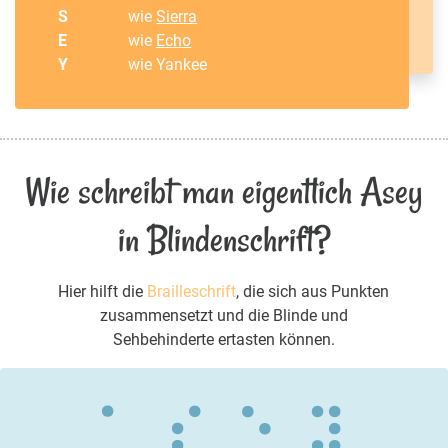
S
wie
Sierra
E
wie
Echo
Y
wie Yankee
Wie schreibt man eigentlich Asey
in Blindenschrift?
Hier hilft die
Brailleschrift
, die sich aus Punkten
zusammensetzt und die Blinde und
Sehbehinderte ertasten können.