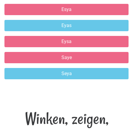
Esya
Eyas
Eysa
Saye
Seya
Winken, zeigen,