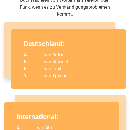
Buchstabieren von Wörtern am Telefon oder
Funk, wenn es zu Verständigungsproblemen
kommt.
Deutschland:
A
wie
Anton
S
wie
Samuel
E
wie
Emil
Y
wie Ypsilon
International:
A
wie
Alfa