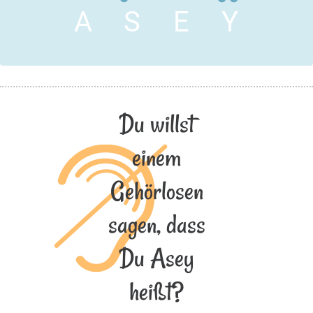
A
S
E
Y
Du willst
einem
Gehörlosen
sagen, dass
Du Asey
heißt?