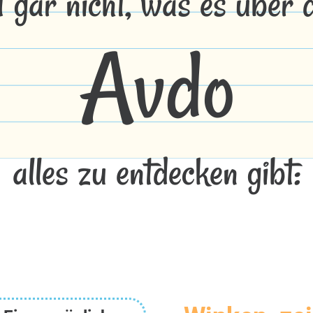
t gar nicht, was es über
Avdo
alles zu entdecken gibt: