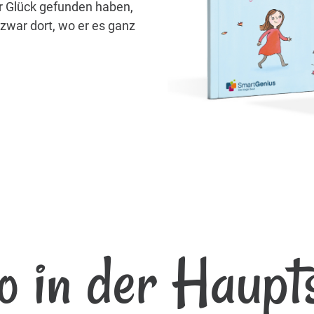
hr Glück gefunden haben,
zwar dort, wo er es ganz
 in der Haupt