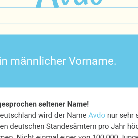
ein männlicher Vorname.
gesprochen seltener Name!
Deutschland wird der Name
Avdo
nur sehr 
 den deutschen Standesämtern pro Jahr hö
en. Nicht einmal einer von 100.000 Jung