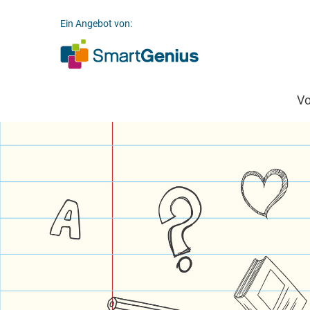
Ein Angebot von:
V