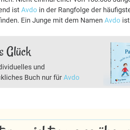
nd ist
Avdo
in der Rangfolge der häufigs
 finden. Ein Junge mit dem Namen
Avdo
is
s Glück
dividuelles und
kliches Buch nur für
Avdo