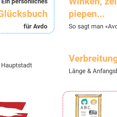
Winken, ze
Ein persönliches
Glücksbuch
piepen...
für Avdo
So sagt man «Av
Verbreitun
 Hauptstadt
Länge & Anfangs