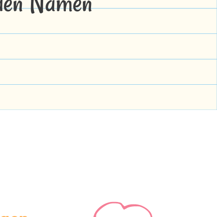
 den Namen