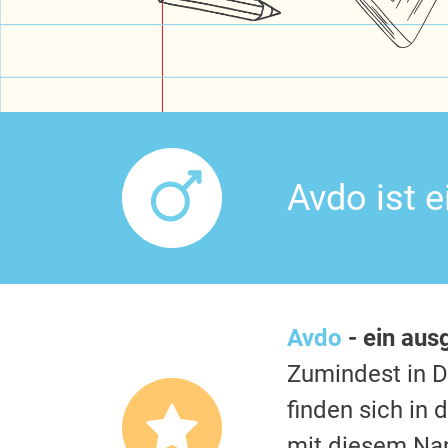
Avdo ist 
Avdo
- ein aus
Zumindest in 
finden sich in
mit diesem Nam