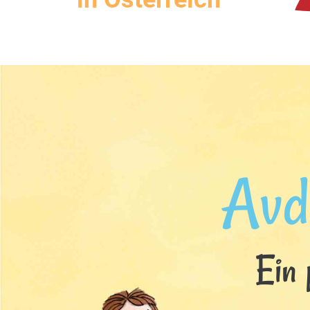
Avd
Ein 