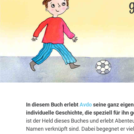
In diesem Buch erlebt
Avdo
seine ganz eigen
individuelle Geschichte, die speziell für ihn
ist der Held dieses Buches und erlebt Abenteu
Namen verknüpft sind. Dabei begegnet er vie