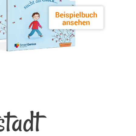
stadt