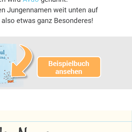
ten Jungennamen weit unten auf
t also etwas ganz Besonderes!