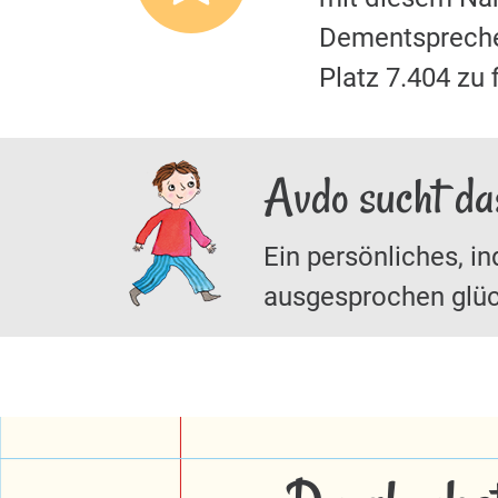
Dementspreche
Platz 7.404 zu
Avdo sucht da
Ein persönliches, in
ausgesprochen glüc