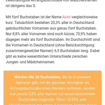
zweithäufigste Anfangsbuchstabe von Mädchennamen
ist übrigens das S.
Mit fünf Buchstaben ist der Name
Avini
vergleichsweise
kurz. Tatsächlich bestehen 20,3% aller in Deutschland
gebräuchlichen Vornamen aus genau fünf Buchstaben.
Nur 8,8% aller Vornamen sind noch kürzer, 70,9% haben
dagegen mehr als fünf Buchstaben. Im Durchschnitt sind
die Vornamen in Deutschland (ohne Berücksichtigung
zusammengesetzter Namen) 6,5 Buchstaben lang. Dabei
gibt es keine wesentlichen Unterschiede zwischen
Jungen- und Mädchennamen.
Würden alle 26 Buchstaben,
die es in unserem
Alphabet gibt, mit der gleichen Häufigkeit als
Anfangsbuchstabe eines Namens auftreten, würden
nur jeweils 3,8% aller Namen mit einem bestimmten
Buchstaben beginnen. Wenn 10,93% aller