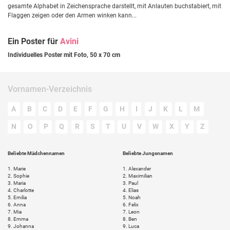
gesamte Alphabet in Zeichensprache darstellt, mit Anlauten buchstabiert, mit
Flaggen zeigen oder den Armen winken kann...
Ein Poster für
Avini
Individuelles Poster mit Foto, 50 x 70 cm
Vornamen-Verzeichnis
A
B
C
D
E
F
G
H
I
J
K
L
M
N
O
P
Q
R
S
T
U
V
W
X
Y
Z
Beliebte Mädchennamen
Beliebte Jungsnamen
1.
Marie
1.
Alexander
2.
Sophie
2.
Maximilian
3.
Maria
3.
Paul
4.
Charlotte
4.
Elias
5.
Emilia
5.
Noah
6.
Anna
6.
Felix
7.
Mia
7.
Leon
8.
Emma
8.
Ben
9.
Johanna
9.
Luca