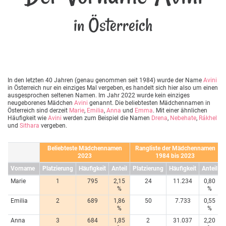
in Österreich
In den letzten 40 Jahren (genau genommen seit 1984) wurde der Name
Avini
in Österreich nur ein einziges Mal vergeben, es handelt sich hier also um einen
ausgesprochen seltenen Namen. Im Jahr 2022 wurde kein einziges
neugeborenes Mädchen
Avini
genannt. Die beliebtesten Mädchennamen in
Österreich sind derzeit
Marie
,
Emilia
,
Anna
und
Emma
. Mit einer ähnlichen
Häufigkeit wie
Avini
werden zum Beispiel die Namen
Drena
,
Nebehate
,
Rákhel
und
Sithara
vergeben.
Beliebteste Mädchennamen
Rangliste der Mädchennamen
2023
1984 bis 2023
Vorname
Platzierung
Häufigkeit
Anteil
Platzierung
Häufigkeit
Anteil
Marie
1
795
2,15
24
11.234
0,80
%
%
Emilia
2
689
1,86
50
7.733
0,55
%
%
Anna
3
684
1,85
2
31.037
2,20