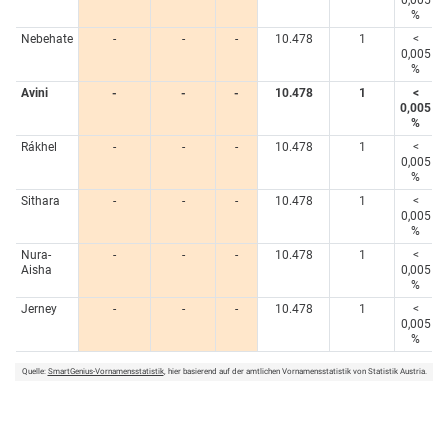
0,005
%
Nebehate
-
-
-
10.478
1
<
0,005
%
Avini
-
-
-
10.478
1
<
0,005
%
Rákhel
-
-
-
10.478
1
<
0,005
%
Sithara
-
-
-
10.478
1
<
0,005
%
Nura-
-
-
-
10.478
1
<
Aisha
0,005
%
Jerney
-
-
-
10.478
1
<
0,005
%
Quelle:
SmartGenius-Vornamensstatistik
, hier basierend auf der amtlichen Vornamensstatistik von Statistik Austria.