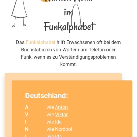
im
Funkalphabet
Das
Funkalphabet
hilft Erwachsenen oft bei dem
Buchstabieren von Wörtern am Telefon oder
Funk, wenn es zu Verständigungsproblemen
kommt.
Deutschland:
A
wie
Anton
V
wie
Viktor
I
wie
Ida
N
wie Nordpol
I
wie
Ida