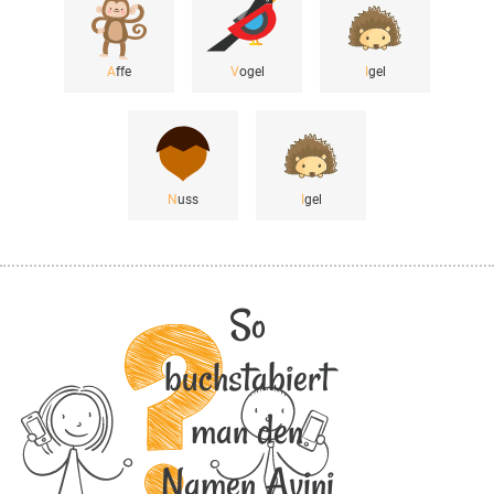
A
ffe
V
ogel
I
gel
N
uss
I
gel
So
buchstabiert
man den
Namen Avini