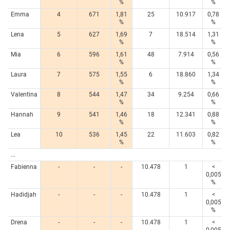
%
%
Emma
4
671
1,81
25
10.917
0,78
%
%
Lena
5
627
1,69
7
18.514
1,31
%
%
Mia
6
596
1,61
48
7.914
0,56
%
%
Laura
7
575
1,55
6
18.860
1,34
%
%
Valentina
8
544
1,47
34
9.254
0,66
%
%
Hannah
9
541
1,46
18
12.341
0,88
%
%
Lea
10
536
1,45
22
11.603
0,82
%
%
...
Fabienna
-
-
-
10.478
1
<
0,005
%
Hadidjah
-
-
-
10.478
1
<
0,005
%
Drena
-
-
-
10.478
1
<