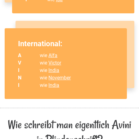
International:
A
wie
Alfa
V
wie
Victor
I
wie
India
N
wie
November
I
wie
India
Wie schreibt man eigentlich Avini