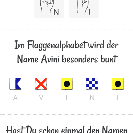
Im Flaggenalphabet wird der
Name Avini besonders bunt
A
V
I
N
I
Hast Du schon einmal den Namen