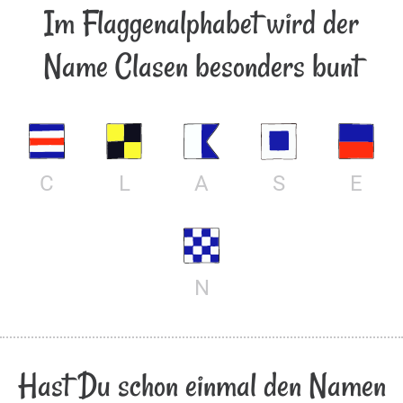
Im Flaggenalphabet wird der
Name Clasen besonders bunt
C
L
A
S
E
N
Hast Du schon einmal den Namen