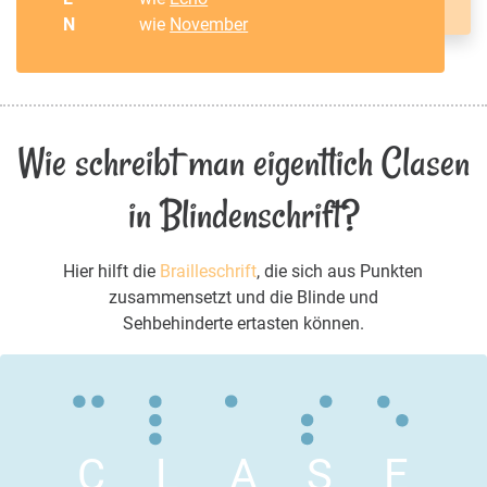
N
wie
November
Wie schreibt man eigentlich Clasen
in Blindenschrift?
Hier hilft die
Brailleschrift
, die sich aus Punkten
zusammensetzt und die Blinde und
Sehbehinderte ertasten können.
C
L
A
S
E