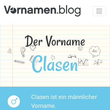
Der Vorname
Clasen
Clasen ist ein männlicher
Vorname.