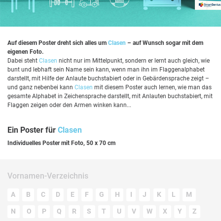
Auf diesem Poster dreht sich alles um
Clasen
– auf Wunsch sogar mit dem
eigenen Foto.
Dabei steht
Clasen
nicht nur im Mittelpunkt, sondern er lernt auch gleich, wie
bunt und lebhaft sein Name sein kann, wenn man ihn im Flaggenalphabet
darstellt, mit Hilfe der Anlaute buchstabiert oder in Gebärdensprache zeigt –
und ganz nebenbei kann
Clasen
mit diesem Poster auch lernen, wie man das
gesamte Alphabet in Zeichensprache darstellt, mit Anlauten buchstabiert, mit
Flaggen zeigen oder den Armen winken kann...
Ein Poster für
Clasen
Individuelles Poster mit Foto, 50 x 70 cm
Vornamen-Verzeichnis
A
B
C
D
E
F
G
H
I
J
K
L
M
N
O
P
Q
R
S
T
U
V
W
X
Y
Z