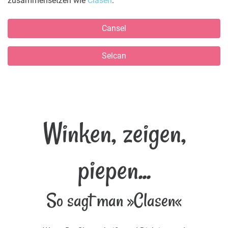
zusammensetzen wie
Clasen
.
Cansel
Selcan
Winken, zeigen,
piepen...
So sagt man »Clasen«