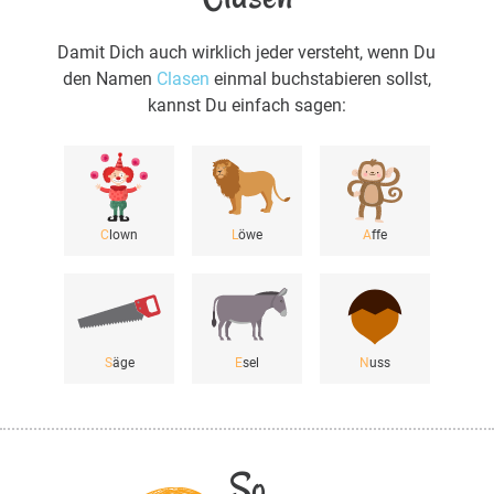
Damit Dich auch wirklich jeder versteht, wenn Du
den Namen
Clasen
einmal buchstabieren sollst,
kannst Du einfach sagen:
C
lown
L
öwe
A
ffe
S
äge
E
sel
N
uss
So