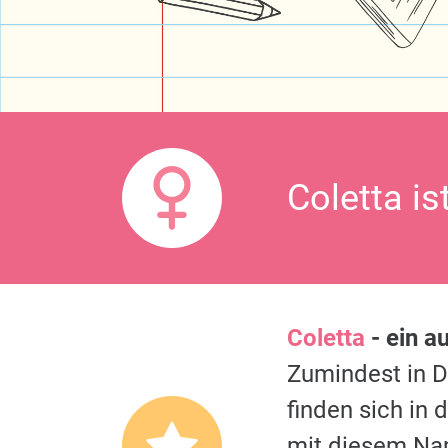
Coletta is
Coletta
- ein a
Zumindest in 
finden sich in
mit diesem Na