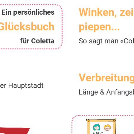
Winken, ze
Ein persönliches
Glücksbuch
piepen...
für Coletta
So sagt man «Col
Verbreitun
der Hauptstadt
Länge & Anfangs