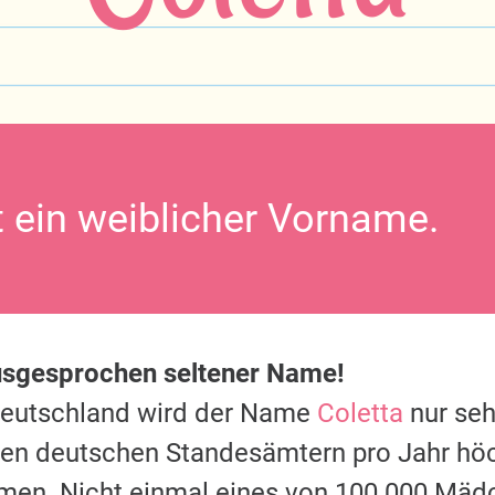
t ein weiblicher Vorname.
usgesprochen seltener Name!
Deutschland wird der Name
Coletta
nur seh
 den deutschen Standesämtern pro Jahr hö
men. Nicht einmal eines von 100.000 Mäd