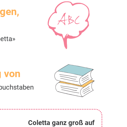
igen,
etta»
g von
buchstaben
Coletta ganz groß auf