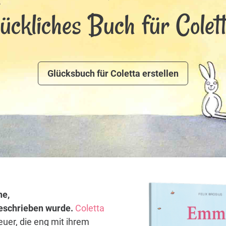
lückliches Buch für Colett
Glücksbuch für Coletta erstellen
ne,
 geschrieben wurde.
Coletta
euer, die eng mit ihrem