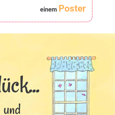
Poster
einem
ück...
s und