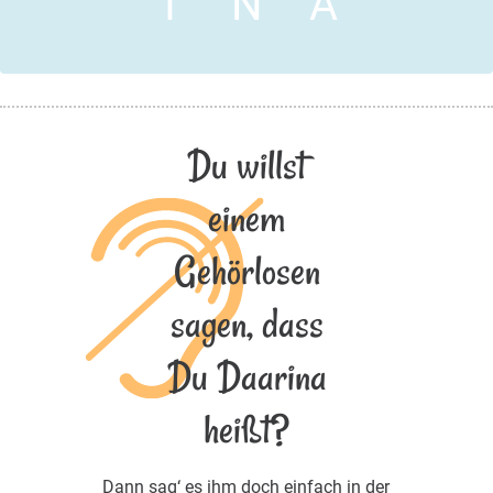
I
N
A
Du willst
einem
Gehörlosen
sagen, dass
Du Daarina
heißt?
Dann sag‘ es ihm doch einfach in der