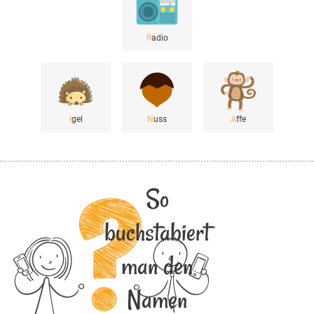
R
adio
I
gel
N
uss
A
ffe
So
buchstabiert
man den
Namen