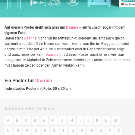
Auf diesem Poster dreht sich alles um
Daarina
– auf Wunsch sogar mit dem
eigenen Foto.
Dabei steht
Daarina
nicht nur im Mittelpunkt, sondern sie lernt auch gleich,
wie bunt und lebhaft ihr Name sein kann, wenn man ihn im Flaggenalphabet
darstellt, mit Hilfe der Anlaute buchstabiert oder in Gebärdensprache zeigt –
und ganz nebenbei kann
Daarina
mit diesem Poster auch lernen, wie man
das gesamte Alphabet in Zeichensprache darstellt, mit Anlauten buchstabiert,
mit Flaggen zeigen oder den Armen winken kann...
Ein Poster für
Daarina
Individuelles Poster mit Foto, 50 x 70 cm
Vornamen-Verzeichnis
A
B
C
D
E
F
G
H
I
J
K
L
M
N
O
P
Q
R
S
T
U
V
W
X
Y
Z