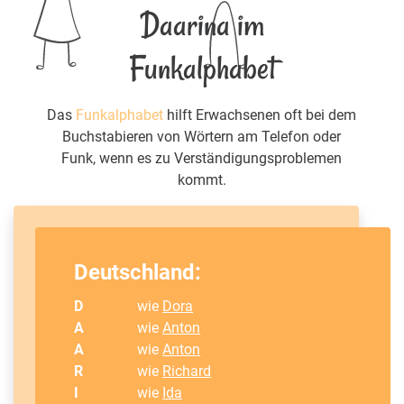
Daarina im
Funkalphabet
Das
Funkalphabet
hilft Erwachsenen oft bei dem
Buchstabieren von Wörtern am Telefon oder
Funk, wenn es zu Verständigungsproblemen
kommt.
Deutschland:
D
wie
Dora
A
wie
Anton
A
wie
Anton
R
wie
Richard
I
wie
Ida