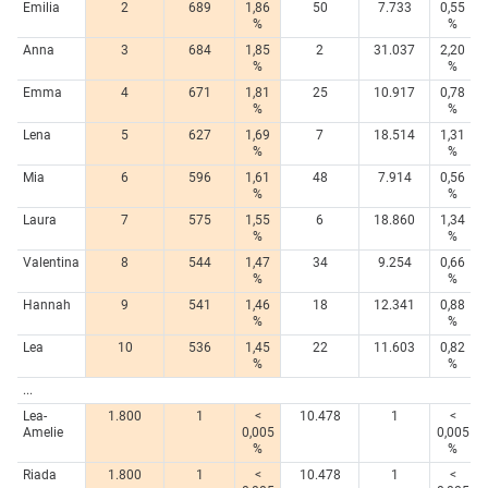
Emilia
2
689
1,86
50
7.733
0,55
%
%
Anna
3
684
1,85
2
31.037
2,20
%
%
Emma
4
671
1,81
25
10.917
0,78
%
%
Lena
5
627
1,69
7
18.514
1,31
%
%
Mia
6
596
1,61
48
7.914
0,56
%
%
Laura
7
575
1,55
6
18.860
1,34
%
%
Valentina
8
544
1,47
34
9.254
0,66
%
%
Hannah
9
541
1,46
18
12.341
0,88
%
%
Lea
10
536
1,45
22
11.603
0,82
%
%
...
Lea-
1.800
1
<
10.478
1
<
Amelie
0,005
0,005
%
%
Riada
1.800
1
<
10.478
1
<