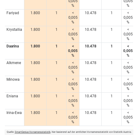
0,005
0,005
%
%
Fariyad
1.800
1
<
10.478
1
<
0,005
0,005
%
%
Krystallia
1.800
1
<
10.478
1
<
0,005
0,005
%
%
Daarina
1.800
1
<
10.478
1
<
0,005
0,005
%
%
Alkmene
1.800
1
<
10.478
1
<
0,005
0,005
%
%
Minowa
1.800
1
<
10.478
1
<
0,005
0,005
%
%
Eniana
1.800
1
<
10.478
1
<
0,005
0,005
%
%
Irina-Ewa
1.800
1
<
10.478
1
<
0,005
0,005
%
%
Quelle:
SmartGenius-Vornamensstatistik
, hier basierend auf der amtlichen Vornamensstatistik von Statistik Austria.