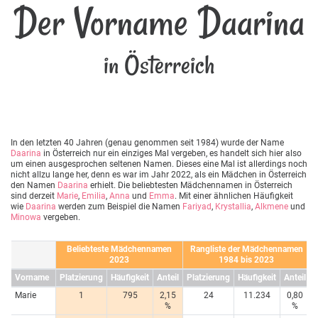
Der Vorname Daarina
in Österreich
In den letzten 40 Jahren (genau genommen seit 1984) wurde der Name
Daarina
in Österreich nur ein einziges Mal vergeben, es handelt sich hier also
um einen ausgesprochen seltenen Namen. Dieses eine Mal ist allerdings noch
nicht allzu lange her, denn es war im Jahr 2022, als ein Mädchen in Österreich
den Namen
Daarina
erhielt. Die beliebtesten Mädchennamen in Österreich
sind derzeit
Marie
,
Emilia
,
Anna
und
Emma
. Mit einer ähnlichen Häufigkeit
wie
Daarina
werden zum Beispiel die Namen
Fariyad
,
Krystallia
,
Alkmene
und
Minowa
vergeben.
Beliebteste Mädchennamen
Rangliste der Mädchennamen
2023
1984 bis 2023
Vorname
Platzierung
Häufigkeit
Anteil
Platzierung
Häufigkeit
Anteil
Marie
1
795
2,15
24
11.234
0,80
%
%