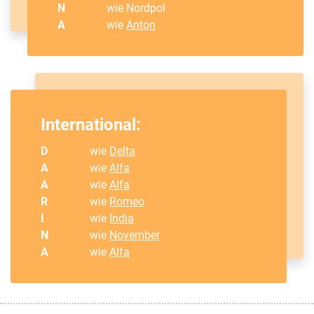
N
wie Nordpol
A
wie
Anton
International:
D
wie
Delta
A
wie
Alfa
A
wie
Alfa
R
wie
Romeo
I
wie
India
N
wie
November
A
wie
Alfa