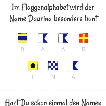
Im Flaggenalphabet wird der
Name Daarina besonders bunt
D
A
A
R
I
N
A
Hast Du schon einmal den Namen