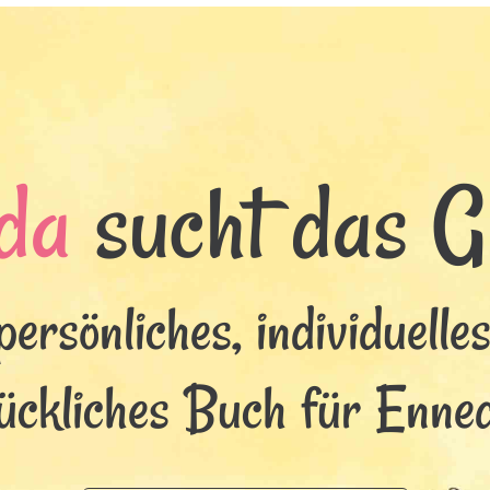
da
sucht das Gl
persönliches, individuelle
ückliches Buch für Enne