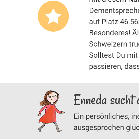
Dementspreche
auf Platz 46.5
Besonderes! Äh
Schweizern tr
Solltest Du m
passieren, das
Enneda sucht 
Ein persönliches, in
ausgesprochen glüc