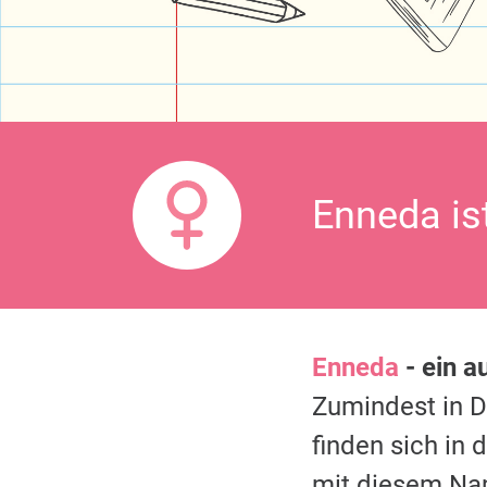
Enneda is
Enneda
- ein 
Zumindest in 
finden sich in
mit diesem Na