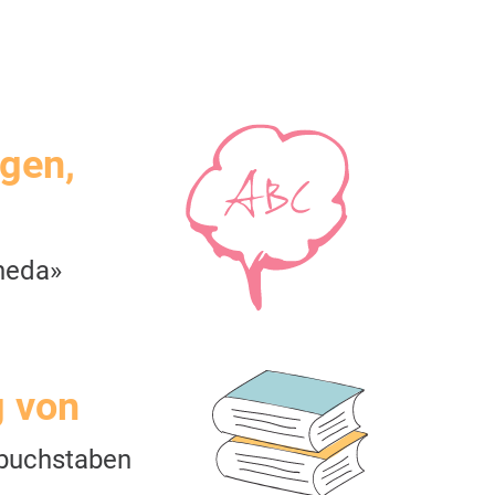
igen,
neda»
g von
buchstaben