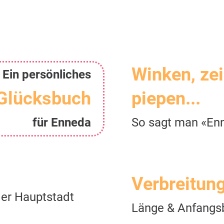
Winken, ze
Ein persönliches
Glücksbuch
piepen...
für Enneda
So sagt man «En
Verbreitun
er Hauptstadt
Länge & Anfangs