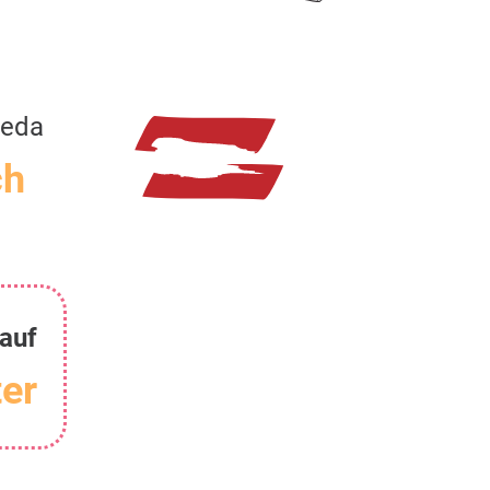
neda
ch
auf
er