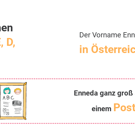
men
Der Vorname En
, D,
in Österrei
Enneda ganz groß 
Post
einem