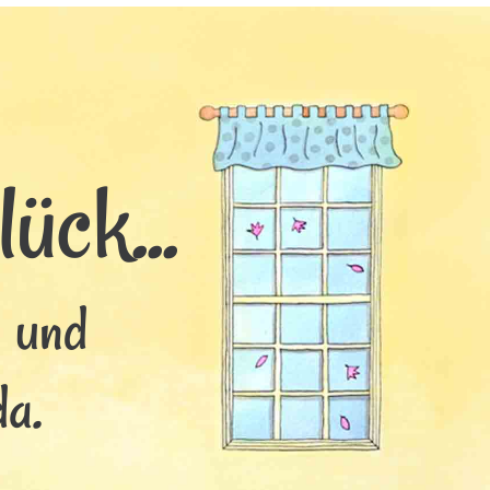
ück...
s und
da.