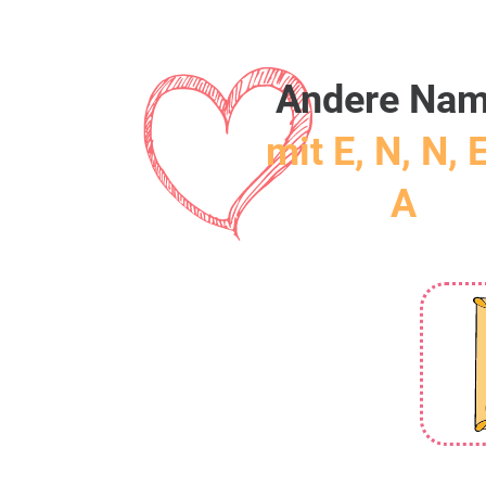
Andere Na
mit E, N, N, E
A