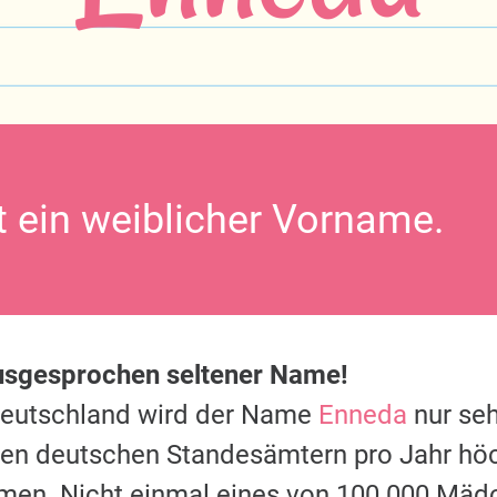
t ein weiblicher Vorname.
ausgesprochen seltener Name!
Deutschland wird der Name
Enneda
nur seh
 den deutschen Standesämtern pro Jahr hö
men. Nicht einmal eines von 100.000 Mäd