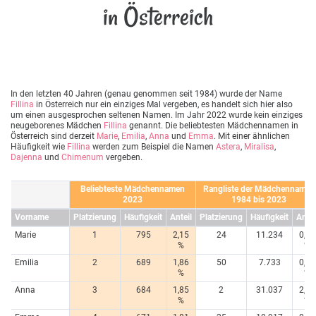
in Österreich
In den letzten 40 Jahren (genau genommen seit 1984) wurde der Name
Fillina
in Österreich nur ein einziges Mal vergeben, es handelt sich hier also
um einen ausgesprochen seltenen Namen. Im Jahr 2022 wurde kein einziges
neugeborenes Mädchen
Fillina
genannt. Die beliebtesten Mädchennamen in
Österreich sind derzeit
Marie
,
Emilia
,
Anna
und
Emma
. Mit einer ähnlichen
Häufigkeit wie
Fillina
werden zum Beispiel die Namen
Astera
,
Miralisa
,
Dajenna
und
Chimenum
vergeben.
Beliebteste Mädchennamen
Rangliste der Mädchennamen
2023
1984 bis 2023
Vorname
Platzierung
Häufigkeit
Anteil
Platzierung
Häufigkeit
Antei
Marie
1
795
2,15
24
11.234
0,80
%
%
Emilia
2
689
1,86
50
7.733
0,55
%
%
Anna
3
684
1,85
2
31.037
2,20
%
%