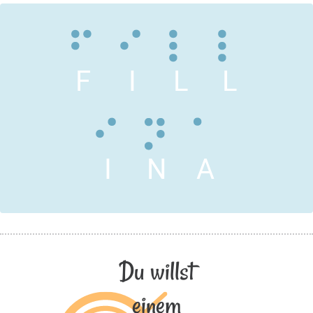
F
I
L
L
I
N
A
Du willst
einem