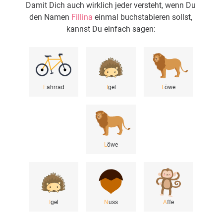
Damit Dich auch wirklich jeder versteht, wenn Du
den Namen
Fillina
einmal buchstabieren sollst,
kannst Du einfach sagen:
F
ahrrad
I
gel
L
öwe
L
öwe
I
gel
N
uss
A
ffe