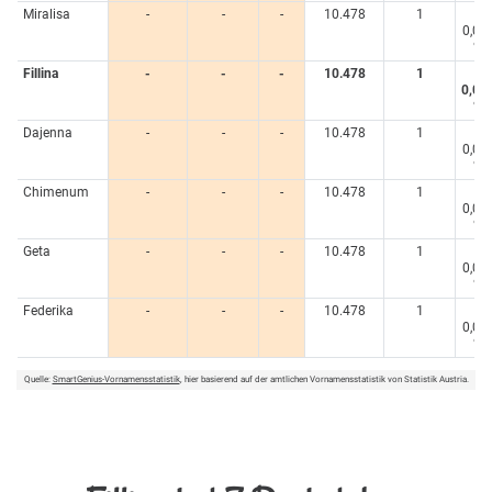
Miralisa
-
-
-
10.478
1
<
0,00
%
Fillina
-
-
-
10.478
1
<
0,00
%
Dajenna
-
-
-
10.478
1
<
0,00
%
Chimenum
-
-
-
10.478
1
<
0,00
%
Geta
-
-
-
10.478
1
<
0,00
%
Federika
-
-
-
10.478
1
<
0,00
%
Quelle:
SmartGenius-Vornamensstatistik
, hier basierend auf der amtlichen Vornamensstatistik von Statistik Austria.