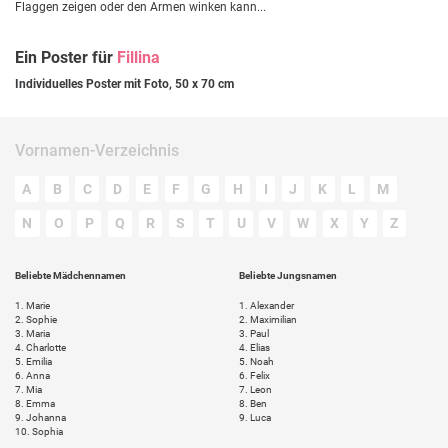
Flaggen zeigen oder den Armen winken kann...
Ein Poster für
Fillina
Individuelles Poster mit Foto, 50 x 70 cm
Vornamen-Verzeichnis
A
B
C
D
E
F
G
H
I
J
K
L
M
N
O
P
Q
R
S
T
U
V
W
X
Y
Z
Beliebte Mädchennamen
Beliebte Jungsnamen
1.
Marie
1.
Alexander
2.
Sophie
2.
Maximilian
3.
Maria
3.
Paul
4.
Charlotte
4.
Elias
5.
Emilia
5.
Noah
6.
Anna
6.
Felix
7.
Mia
7.
Leon
8.
Emma
8.
Ben
9.
Johanna
9.
Luca
10.
Sophia