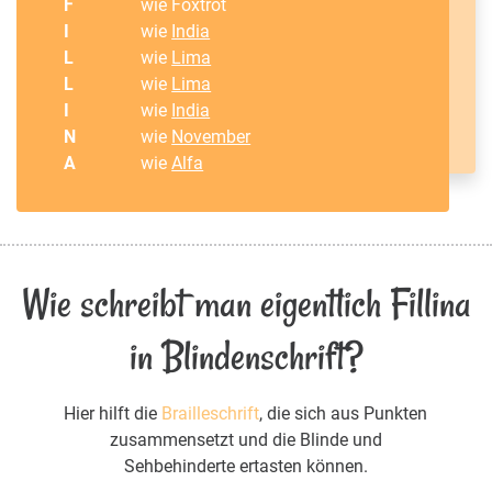
F
wie Foxtrot
I
wie
India
L
wie
Lima
L
wie
Lima
I
wie
India
N
wie
November
A
wie
Alfa
Wie schreibt man eigentlich Fillina
in Blindenschrift?
Hier hilft die
Brailleschrift
, die sich aus Punkten
zusammensetzt und die Blinde und
Sehbehinderte ertasten können.