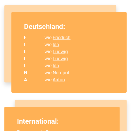
Deutschland:
F
wie
Friedrich
I
wie
Ida
L
wie
Ludwig
L
wie
Ludwig
I
wie
Ida
N
wie Nordpol
A
wie
Anton
International: