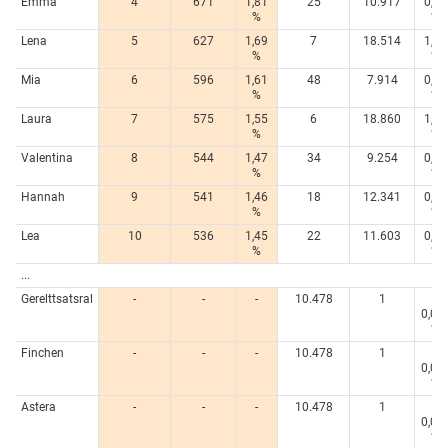
Emma
4
671
1,81
25
10.917
0,78
%
%
Lena
5
627
1,69
7
18.514
1,31
%
%
Mia
6
596
1,61
48
7.914
0,56
%
%
Laura
7
575
1,55
6
18.860
1,34
%
%
Valentina
8
544
1,47
34
9.254
0,66
%
%
Hannah
9
541
1,46
18
12.341
0,88
%
%
Lea
10
536
1,45
22
11.603
0,82
%
%
...
Gerelttsatsral
-
-
-
10.478
1
<
0,00
%
Finchen
-
-
-
10.478
1
<
0,00
%
Astera
-
-
-
10.478
1
<
0,00
%