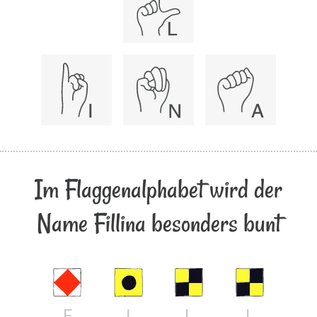
Im Flaggenalphabet wird der
Name Fillina besonders bunt
F
I
L
L