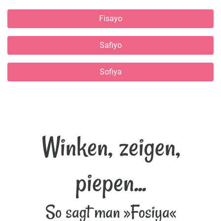
Fisayo
Safiyo
Sofiya
Winken, zeigen,
piepen...
So sagt man »Fosiya«