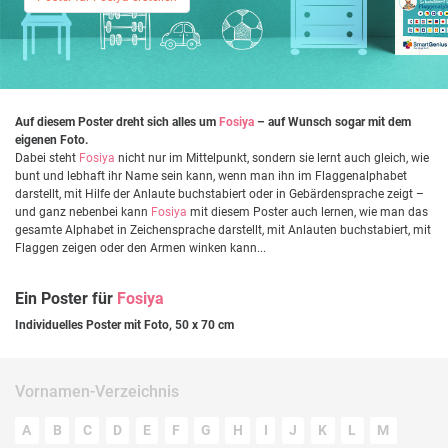
Auf diesem Poster dreht sich alles um
Fosiya
– auf Wunsch sogar mit dem
eigenen Foto.
Dabei steht
Fosiya
nicht nur im Mittelpunkt, sondern sie lernt auch gleich, wie
bunt und lebhaft ihr Name sein kann, wenn man ihn im Flaggenalphabet
darstellt, mit Hilfe der Anlaute buchstabiert oder in Gebärdensprache zeigt –
und ganz nebenbei kann
Fosiya
mit diesem Poster auch lernen, wie man das
gesamte Alphabet in Zeichensprache darstellt, mit Anlauten buchstabiert, mit
Flaggen zeigen oder den Armen winken kann...
Ein Poster für
Fosiya
Individuelles Poster mit Foto, 50 x 70 cm
Vornamen-Verzeichnis
A
B
C
D
E
F
G
H
I
J
K
L
M