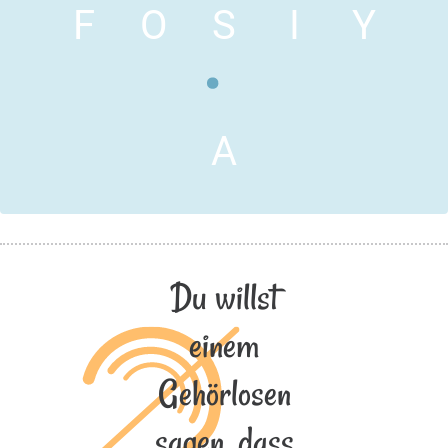
F
O
S
I
Y
A
Du willst
einem
Gehörlosen
sagen, dass