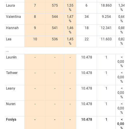
Laura
7
575
1,55
6
18.860
1,34
%
%
Valentina
8
544
1,47
34
9.254
0,66
%
%
Hannah
9
541
1,46
18
12.341
0,88
%
%
Lea
10
536
1,45
22
11.603
0,82
%
%
...
Laurén
-
-
-
10.478
1
<
0,005
%
Tatheer
-
-
-
10.478
1
<
0,005
%
Leany
-
-
-
10.478
1
<
0,005
%
Nuren
-
-
-
10.478
1
<
0,005
%
Fosiya
-
-
-
10.478
1
<
0,005
%