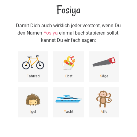
Fosiya
Damit Dich auch wirklich jeder versteht, wenn Du
den Namen
Fosiya
einmal buchstabieren sollst,
kannst Du einfach sagen:
F
ahrrad
O
bst
S
äge
I
gel
Y
acht
A
ffe