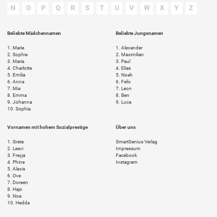
N
O
P
Q
R
S
T
U
V
W
X
Y
Z
Beliebte Mädchennamen
Beliebte Jungsnamen
1.
Marie
1.
Alexander
2.
Sophie
2.
Maximilian
3.
Maria
3.
Paul
4.
Charlotte
4.
Elias
5.
Emilia
5.
Noah
6.
Anna
6.
Felix
7.
Mia
7.
Leon
8.
Emma
8.
Ben
9.
Johanna
9.
Luca
10.
Sophia
Vornamen mit hohem Sozialprestige
Über uns
1.
Grete
SmartGenius Verlag
2.
Leevi
Impressum
3.
Freyja
Facebook
4.
Phine
Instagram
5.
Alexis
6.
Ove
7.
Doreen
8.
Hajo
9.
Noa
10.
Hedda