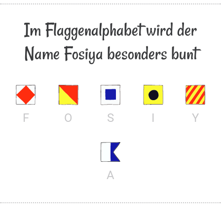
Im Flaggenalphabet wird der
Name Fosiya besonders bunt
F
O
S
I
Y
A