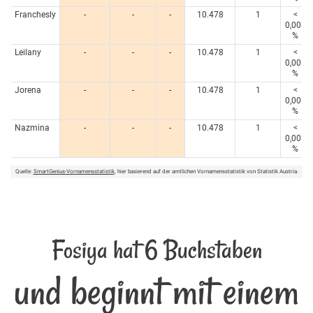
Franchesly
-
-
-
10.478
1
<
0,005
%
Leilany
-
-
-
10.478
1
<
0,005
%
Jorena
-
-
-
10.478
1
<
0,005
%
Nazmina
-
-
-
10.478
1
<
0,005
%
Quelle:
SmartGenius-Vornamensstatistik
, hier basierend auf der amtlichen Vornamensstatistik von Statistik Austria.
Fosiya hat 6 Buchstaben
und beginnt mit einem