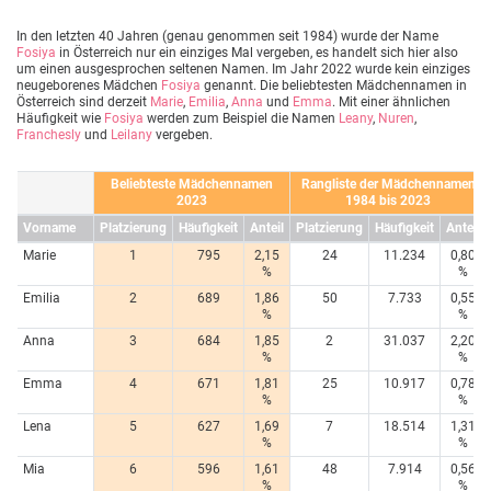
In den letzten 40 Jahren (genau genommen seit 1984) wurde der Name
Fosiya
in Österreich nur ein einziges Mal vergeben, es handelt sich hier also
um einen ausgesprochen seltenen Namen. Im Jahr 2022 wurde kein einziges
neugeborenes Mädchen
Fosiya
genannt. Die beliebtesten Mädchennamen in
Österreich sind derzeit
Marie
,
Emilia
,
Anna
und
Emma
. Mit einer ähnlichen
Häufigkeit wie
Fosiya
werden zum Beispiel die Namen
Leany
,
Nuren
,
Franchesly
und
Leilany
vergeben.
Beliebteste Mädchennamen
Rangliste der Mädchennamen
2023
1984 bis 2023
Vorname
Platzierung
Häufigkeit
Anteil
Platzierung
Häufigkeit
Anteil
Marie
1
795
2,15
24
11.234
0,80
%
%
Emilia
2
689
1,86
50
7.733
0,55
%
%
Anna
3
684
1,85
2
31.037
2,20
%
%
Emma
4
671
1,81
25
10.917
0,78
%
%
Lena
5
627
1,69
7
18.514
1,31
%
%
Mia
6
596
1,61
48
7.914
0,56
%
%