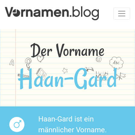
Der Vorname
Haan-Gard
Haan-Gard ist ein
männlicher Vorname.