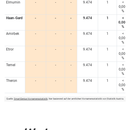
Elmumin
-
-
-
9.474
1
<
0,005
%
Haan-Gard
-
-
-
9.474
1
<
0,005
%
Amirbek
-
-
-
9.474
1
<
0,005
%
Etror
-
-
-
9.474
1
<
0,005
%
Temel
-
-
-
9.474
1
<
0,005
%
Theron
-
-
-
9.474
1
<
0,005
%
Quelle:
SmartGenius-Vornamensstatistik
, hier basierend auf der amtlichen Vornamensstatistik von Statistik Austria.