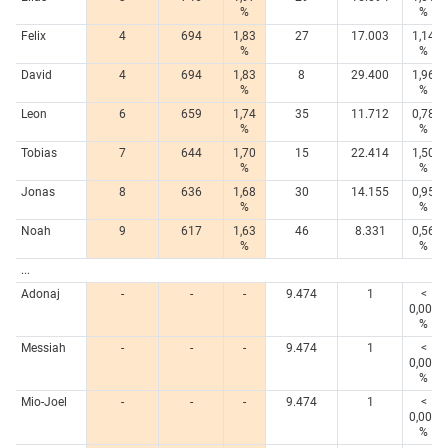
%
%
Felix
4
694
1,83
27
17.003
1,14
%
%
David
4
694
1,83
8
29.400
1,96
%
%
Leon
6
659
1,74
35
11.712
0,78
%
%
Tobias
7
644
1,70
15
22.414
1,50
%
%
Jonas
8
636
1,68
30
14.155
0,95
%
%
Noah
9
617
1,63
46
8.331
0,56
%
%
...
Adonaj
-
-
-
9.474
1
<
0,005
%
Messiah
-
-
-
9.474
1
<
0,005
%
Mio-Joel
-
-
-
9.474
1
<
0,005
%