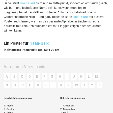
Dabei steht
Haan-Gard
nicht nur im Mittelpunkt, sondern er lernt auch gleich,
wie bunt und lebhaft sein Name sein kann, wenn man ihn im
Flaggenalphabet darstellt, mit Hilfe der Anlaute buchstabiert oder in
Gebärdensprache zeigt – und ganz nebenbei kann
Haan-Gard
mit diesem
Poster auch lernen, wie man das gesamte Alphabet in Zeichensprache
darstellt, mit Anlauten buchstabiert, mit Flaggen zeigen oder den Armen
winken kann...
Ein Poster für
Haan-Gard
Individuelles Poster mit Foto, 50 x 70 cm
Vornamen-Verzeichnis
A
B
C
D
E
F
G
H
I
J
K
L
M
N
O
P
Q
R
S
T
U
V
W
X
Y
Z
Beliebte Mädchennamen
Beliebte Jungsnamen
1.
Marie
1.
Alexander
2.
Sophie
2.
Maximilian
3.
Maria
3.
Paul