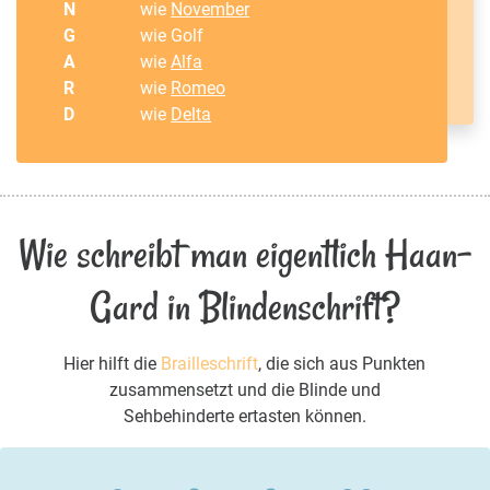
N
wie
November
G
wie Golf
A
wie
Alfa
R
wie
Romeo
D
wie
Delta
Wie schreibt man eigentlich Haan-
Gard in Blindenschrift?
Hier hilft die
Brailleschrift
, die sich aus Punkten
zusammensetzt und die Blinde und
Sehbehinderte ertasten können.