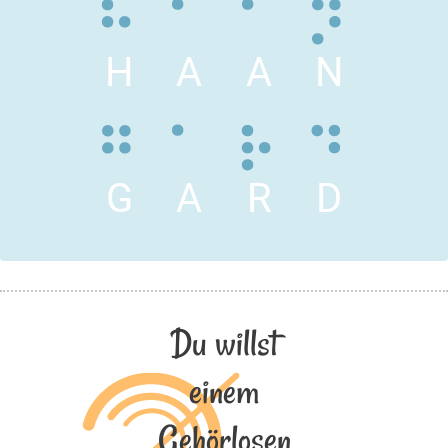
H
A
A
N
G
A
R
D
Du willst
einem
Gehörlosen