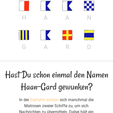
H
A
A
N
G
A
R
D
Hast Du schon einmal den Namen
Haan-Gard gewunken?
In der
Seefahrt winken
sich manchmal die
Matrosen zweier Schiffe zu, um sich
Nachrichten zu übermitteln. Dabei hält ein