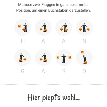
Matrose zwei Flaggen in ganz bestimmter
Position, um einen Buchstaben darzustellen.
H
A
A
N
G
A
R
D
Hier piept's wohl...