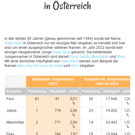
in Österreich
In den letzten 40 Jahren (genau genommen seit 1984) wurde der Name
Haan-Gard
in Österreich nur ein einziges Mal vergeben, es handelt sich hier
also um einen ausgesprochen seltenen Namen. Im Jahr 2022 wurde kein
einziger neugeborener Junge
Haan-Gard
genannt. Die beliebtesten
Jungennamen in Österreich sind derzeit
Paul
,
Jakob
,
Maximilian
und
Elias
.
Mit einer ähnlichen Häufigkeit wie
Haan-Gard
werden zum Beispiel die
Namen
Mio-Joel
,
Elmumin
,
Amirbek
und
Etror
vergeben.
Beliebteste Jungennamen
Rangliste der Jungennamen
2023
1984 bis 2023
Vorname
Platzierung
Häufigkeit
Anteil
Platzierung
Häufigkeit
Anteil
Paul
81
81
0,21
26
17.940
1,20
%
%
Jakob
1
779
2,06
23
19.002
1,27
%
%
Maximilian
2
771
2,04
14
23.442
1,57
%
%
Elias
3
746
1,97
29
15.094
1,01