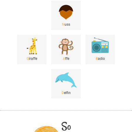
N
uss
G
iraffe
A
ffe
R
adio
D
elfin
So