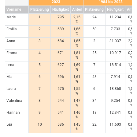
2023
1984 bis 2023
Vorname
Platzierung
Häufigkeit
Anteil
Platzierung
Häufigkeit
Anteil
Marie
1
795
2,15
24
11.234
0,80
%
%
Emilia
2
689
1,86
50
7.733
0,55
%
%
Anna
3
684
1,85
2
31.037
2,20
%
%
Emma
4
671
1,81
25
10.917
0,78
%
%
Lena
5
627
1,69
7
18.514
1,31
%
%
Mia
6
596
1,61
48
7.914
0,56
%
%
Laura
7
575
1,55
6
18.860
1,34
%
%
Valentina
8
544
1,47
34
9.254
0,66
%
%
Hannah
9
541
1,46
18
12.341
0,88
%
%
Lea
10
536
1,45
22
11.603
0,82
%
%
...