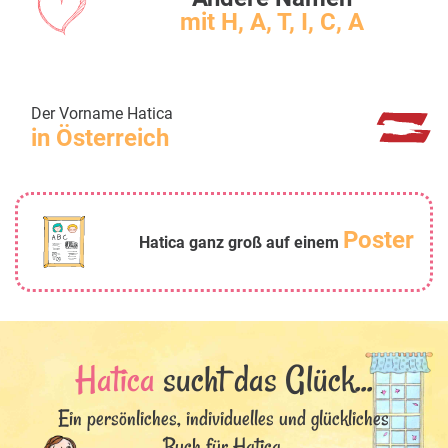
mit H, A, T, I, C, A
Der Vorname Hatica
in Österreich
Poster
Hatica ganz groß auf einem
Hatica
sucht das Glück...
Ein persönliches, individuelles und glückliches
Buch für Hatica.