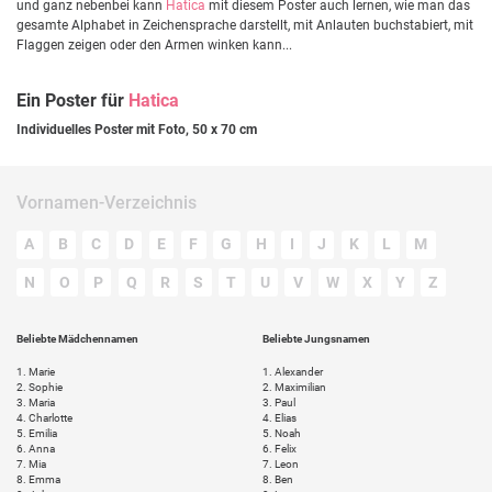
und ganz nebenbei kann
Hatica
mit diesem Poster auch lernen, wie man das
gesamte Alphabet in Zeichensprache darstellt, mit Anlauten buchstabiert, mit
Flaggen zeigen oder den Armen winken kann...
Ein Poster für
Hatica
Individuelles Poster mit Foto, 50 x 70 cm
Vornamen-Verzeichnis
A
B
C
D
E
F
G
H
I
J
K
L
M
N
O
P
Q
R
S
T
U
V
W
X
Y
Z
Beliebte Mädchennamen
Beliebte Jungsnamen
1.
Marie
1.
Alexander
2.
Sophie
2.
Maximilian
3.
Maria
3.
Paul
4.
Charlotte
4.
Elias
5.
Emilia
5.
Noah
6.
Anna
6.
Felix
7.
Mia
7.
Leon
8.
Emma
8.
Ben