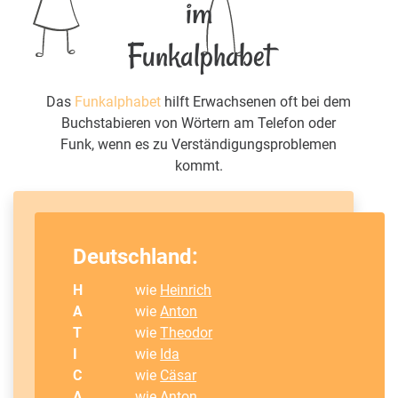
im
Funkalphabet
Das
Funkalphabet
hilft Erwachsenen oft bei dem
Buchstabieren von Wörtern am Telefon oder
Funk, wenn es zu Verständigungsproblemen
kommt.
Deutschland:
H
wie
Heinrich
A
wie
Anton
T
wie
Theodor
I
wie
Ida
C
wie
Cäsar
A
wie
Anton