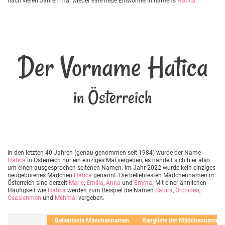
nach vielen Jahren mal wieder eine neue Einwohnerin namens
Hatica
.
Der Vorname Hatica
in Österreich
In den letzten 40 Jahren (genau genommen seit 1984) wurde der Name
Hatica
in Österreich nur ein einziges Mal vergeben, es handelt sich hier also
um einen ausgesprochen seltenen Namen. Im Jahr 2022 wurde kein einziges
neugeborenes Mädchen
Hatica
genannt. Die beliebtesten Mädchennamen in
Österreich sind derzeit
Marie
,
Emilia
,
Anna
und
Emma
. Mit einer ähnlichen
Häufigkeit wie
Hatica
werden zum Beispiel die Namen
Sahira
,
Orchidea
,
Osasienmen
und
Mehmal
vergeben.
Beliebteste Mädchennamen
Rangliste der Mädchennamen