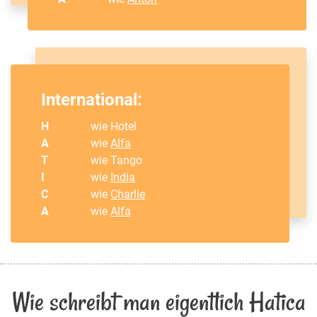
International:
H
wie Hotel
A
wie
Alfa
T
wie Tango
I
wie
India
C
wie
Charlie
A
wie
Alfa
Wie schreibt man eigentlich Hatica