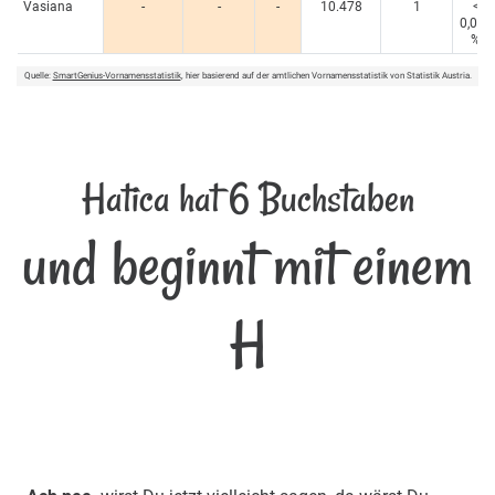
Vasiana
-
-
-
10.478
1
<
0,005
%
Quelle:
SmartGenius-Vornamensstatistik
, hier basierend auf der amtlichen Vornamensstatistik von Statistik Austria.
Hatica hat 6 Buchstaben
und beginnt mit einem
H