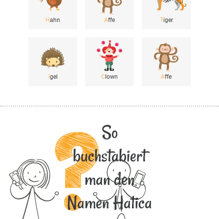
H
ahn
A
ffe
T
iger
I
gel
C
lown
A
ffe
So
buchstabiert
man den
Namen Hatica