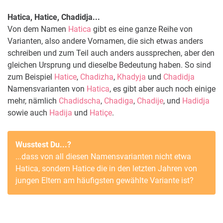
Hatica, Hatice, Chadidja...
Von dem Namen
Hatica
gibt es eine ganze Reihe von
Varianten, also andere Vornamen, die sich etwas anders
schreiben und zum Teil auch anders aussprechen, aber den
gleichen Ursprung und dieselbe Bedeutung haben. So sind
zum Beispiel
Hatice
,
Chadizha
,
Khadyja
und
Chadidja
Namensvarianten von
Hatica
, es gibt aber auch noch einige
mehr, nämlich
Chadidscha
,
Chadiga
,
Chadije
, und
Hadidja
sowie auch
Hadija
und
Hatiçe
.
Wusstest Du...?
...dass von all diesen Namensvarianten nicht etwa
Hatica
, sondern
Hatice
die in den letzten Jahren von
jungen Eltern am häufigsten gewählte Variante ist?