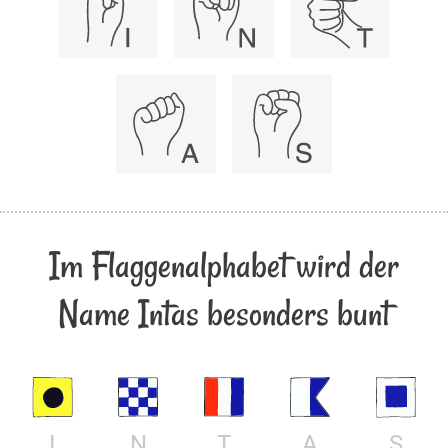
Im Flaggenalphabet wird der
Name Intas besonders bunt
I
N
T
A
S