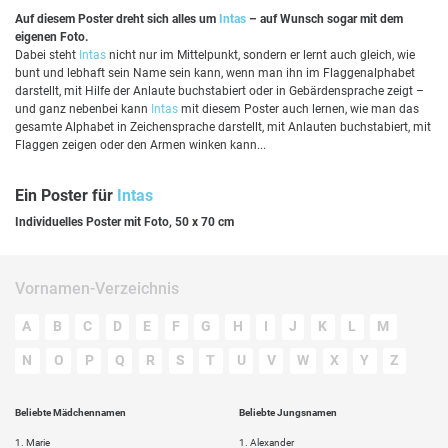
Auf diesem Poster dreht sich alles um
Intas
– auf Wunsch sogar mit dem
eigenen Foto.
Dabei steht
Intas
nicht nur im Mittelpunkt, sondern er lernt auch gleich, wie
bunt und lebhaft sein Name sein kann, wenn man ihn im Flaggenalphabet
darstellt, mit Hilfe der Anlaute buchstabiert oder in Gebärdensprache zeigt –
und ganz nebenbei kann
Intas
mit diesem Poster auch lernen, wie man das
gesamte Alphabet in Zeichensprache darstellt, mit Anlauten buchstabiert, mit
Flaggen zeigen oder den Armen winken kann...
Ein Poster für
Intas
Individuelles Poster mit Foto, 50 x 70 cm
Vornamen-Verzeichnis
A
B
C
D
E
F
G
H
I
J
K
L
M
N
O
P
Q
R
S
T
U
V
W
X
Y
Z
Beliebte Mädchennamen
Beliebte Jungsnamen
1.
Marie
1.
Alexander