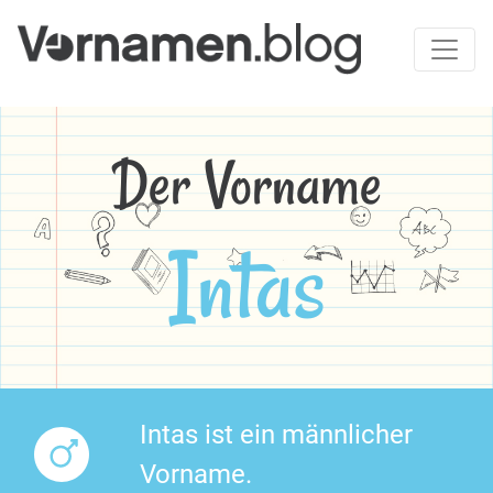
Der Vorname
Intas
Intas ist ein männlicher
Vorname.