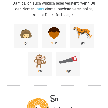
Damit Dich auch wirklich jeder versteht, wenn Du
den Namen
Intas
einmal buchstabieren sollst,
kannst Du einfach sagen:
I
gel
N
uss
T
iger
A
ffe
S
äge
So