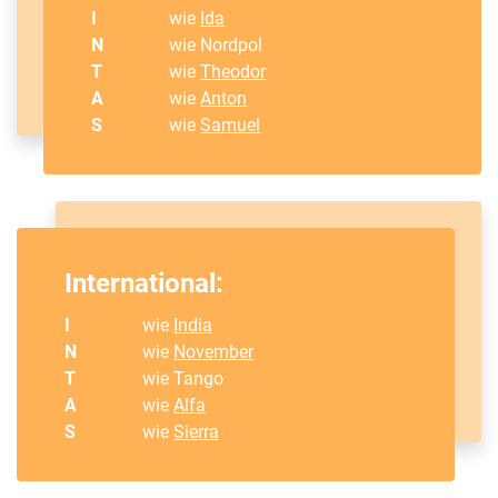
I
wie
Ida
N
wie Nordpol
T
wie
Theodor
A
wie
Anton
S
wie
Samuel
International:
I
wie
India
N
wie
November
T
wie Tango
A
wie
Alfa
S
wie
Sierra