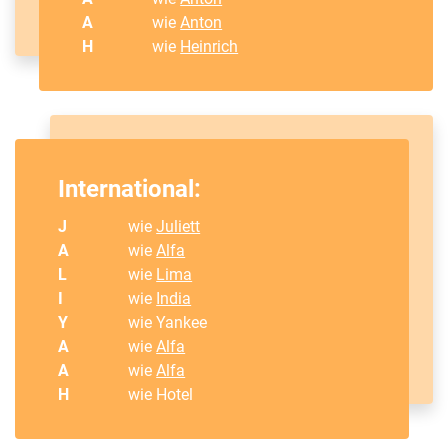
A
wie
Anton
H
wie
Heinrich
International:
J
wie
Juliett
A
wie
Alfa
L
wie
Lima
I
wie
India
Y
wie Yankee
A
wie
Alfa
A
wie
Alfa
H
wie Hotel