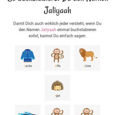
Jaliyaah
Damit Dich auch wirklich jeder versteht, wenn Du
den Namen
Jaliyaah
einmal buchstabieren
sollst, kannst Du einfach sagen:
J
acke
A
ffe
L
öwe
I
gel