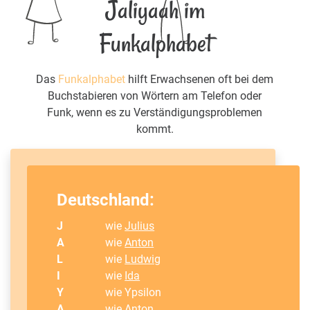
Jaliyaah im
Funkalphabet
Das
Funkalphabet
hilft Erwachsenen oft bei dem
Buchstabieren von Wörtern am Telefon oder
Funk, wenn es zu Verständigungsproblemen
kommt.
Deutschland:
J
wie
Julius
A
wie
Anton
L
wie
Ludwig
I
wie
Ida
Y
wie Ypsilon
A
wie
Anton