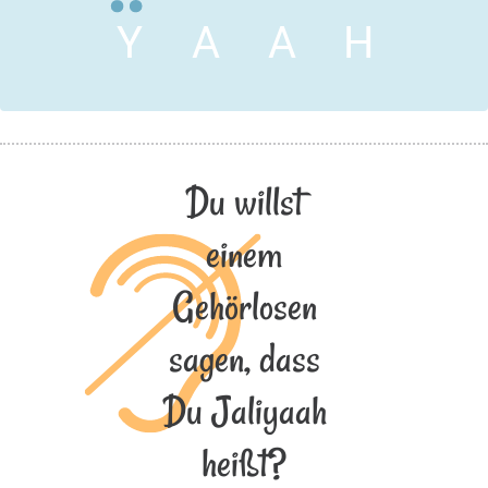
Y
A
A
H
Du willst
einem
Gehörlosen
sagen, dass
Du Jaliyaah
heißt?