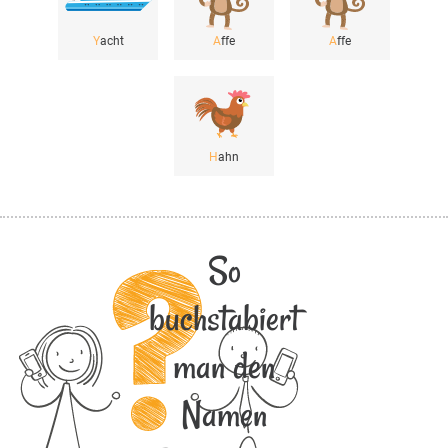
Y
acht
A
ffe
A
ffe
H
ahn
So
buchstabiert
man den
Namen