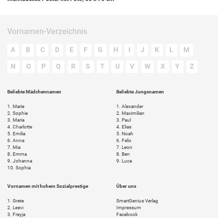
Vornamen-Verzeichnis
A
B
C
D
E
F
G
H
I
J
K
L
M
N
O
P
Q
R
S
T
U
V
W
X
Y
Z
Beliebte Mädchennamen
Beliebte Jungsnamen
1.
Marie
1.
Alexander
2.
Sophie
2.
Maximilian
3.
Maria
3.
Paul
4.
Charlotte
4.
Elias
5.
Emilia
5.
Noah
6.
Anna
6.
Felix
7.
Mia
7.
Leon
8.
Emma
8.
Ben
9.
Johanna
9.
Luca
10.
Sophia
Vornamen mit hohem Sozialprestige
Über uns
1.
Grete
SmartGenius Verlag
2.
Leevi
Impressum
3.
Freyja
Facebook