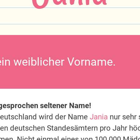
ein weiblicher Vorname.
sgesprochen seltener Name!
Deutschland wird der Name
Jania
nur sehr 
 den deutschen Standesämtern pro Jahr hö
men. Nicht einmal eines von 100.000 Mäd