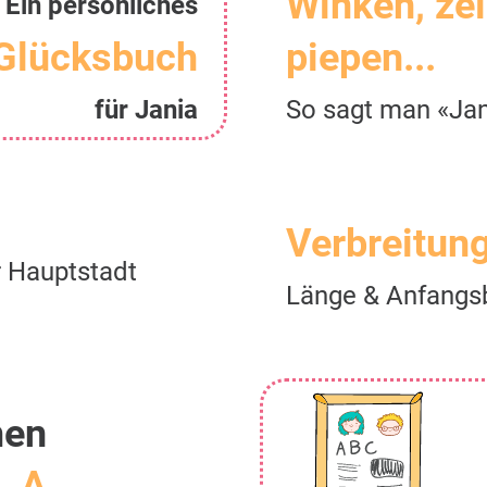
Winken, ze
Ein persönliches
Glücksbuch
piepen...
für Jania
So sagt man «Jan
Verbreitun
r Hauptstadt
Länge & Anfangs
men
I, A