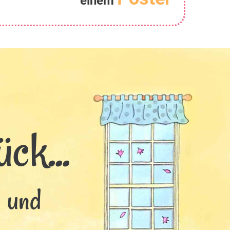
einem
ck...
s und