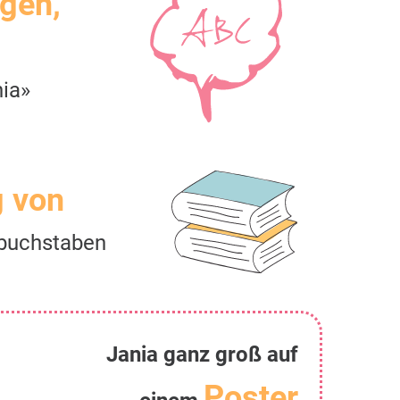
igen,
ia»
g von
buchstaben
Jania ganz groß auf
Poster