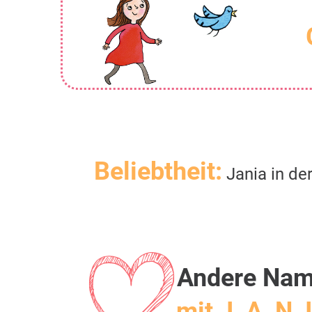
Beliebtheit:
Jania in de
Andere Na
mit J, A, N, 