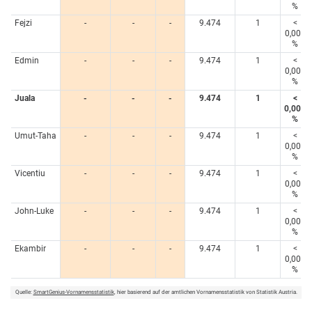
%
Fejzi
-
-
-
9.474
1
<
0,005
%
Edmin
-
-
-
9.474
1
<
0,005
%
Juala
-
-
-
9.474
1
<
0,005
%
Umut-Taha
-
-
-
9.474
1
<
0,005
%
Vicentiu
-
-
-
9.474
1
<
0,005
%
John-Luke
-
-
-
9.474
1
<
0,005
%
Ekambir
-
-
-
9.474
1
<
0,005
%
Quelle:
SmartGenius-Vornamensstatistik
, hier basierend auf der amtlichen Vornamensstatistik von Statistik Austria.