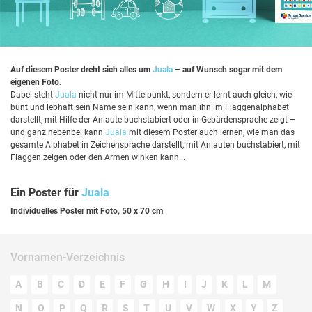
Auf diesem Poster dreht sich alles um
Juala
– auf Wunsch sogar mit dem
eigenen Foto.
Dabei steht
Juala
nicht nur im Mittelpunkt, sondern er lernt auch gleich, wie
bunt und lebhaft sein Name sein kann, wenn man ihn im Flaggenalphabet
darstellt, mit Hilfe der Anlaute buchstabiert oder in Gebärdensprache zeigt –
und ganz nebenbei kann
Juala
mit diesem Poster auch lernen, wie man das
gesamte Alphabet in Zeichensprache darstellt, mit Anlauten buchstabiert, mit
Flaggen zeigen oder den Armen winken kann...
Ein Poster für
Juala
Individuelles Poster mit Foto, 50 x 70 cm
Vornamen-Verzeichnis
A
B
C
D
E
F
G
H
I
J
K
L
M
N
O
P
Q
R
S
T
U
V
W
X
Y
Z