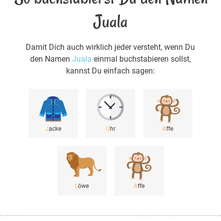
Juala
Damit Dich auch wirklich jeder versteht, wenn Du
den Namen
Juala
einmal buchstabieren sollst,
kannst Du einfach sagen:
J
acke
U
hr
A
ffe
L
öwe
A
ffe