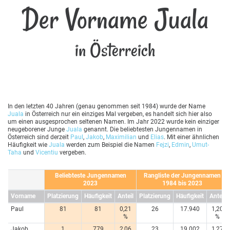
Der Vorname Juala
in Österreich
In den letzten 40 Jahren (genau genommen seit 1984) wurde der Name
Juala
in Österreich nur ein einziges Mal vergeben, es handelt sich hier also
um einen ausgesprochen seltenen Namen. Im Jahr 2022 wurde kein einziger
neugeborener Junge
Juala
genannt. Die beliebtesten Jungennamen in
Österreich sind derzeit
Paul
,
Jakob
,
Maximilian
und
Elias
. Mit einer ähnlichen
Häufigkeit wie
Juala
werden zum Beispiel die Namen
Fejzi
,
Edmin
,
Umut-
Taha
und
Vicentiu
vergeben.
Beliebteste Jungennamen
Rangliste der Jungennamen
2023
1984 bis 2023
Vorname
Platzierung
Häufigkeit
Anteil
Platzierung
Häufigkeit
Anteil
Paul
81
81
0,21
26
17.940
1,20
%
%
Jakob
1
779
2,06
23
19.002
1,27