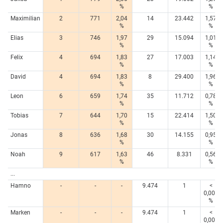
%
%
Maximilian
2
771
2,04
14
23.442
1,57
%
%
Elias
3
746
1,97
29
15.094
1,01
%
%
Felix
4
694
1,83
27
17.003
1,14
%
%
David
4
694
1,83
8
29.400
1,96
%
%
Leon
6
659
1,74
35
11.712
0,78
%
%
Tobias
7
644
1,70
15
22.414
1,50
%
%
Jonas
8
636
1,68
30
14.155
0,95
%
%
Noah
9
617
1,63
46
8.331
0,56
%
%
...
Hamno
-
-
-
9.474
1
<
0,005
%
Marken
-
-
-
9.474
1
<
0,005