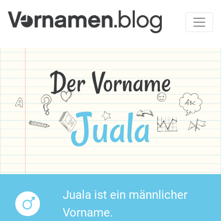
Der Vorname
Juala
Juala ist ein männlicher
Vorname.