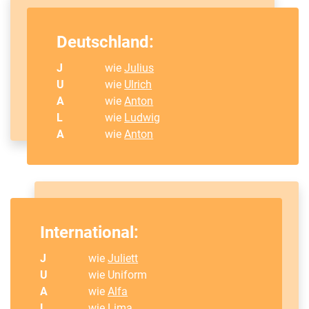
Deutschland:
J
wie
Julius
U
wie
Ulrich
A
wie
Anton
L
wie
Ludwig
A
wie
Anton
International:
J
wie
Juliett
U
wie Uniform
A
wie
Alfa
L
wie
Lima