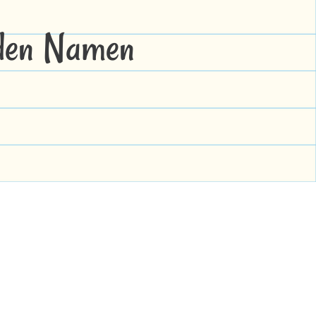
 den Namen