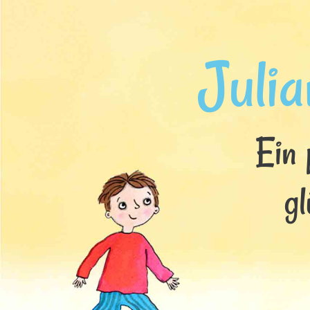
Julia
Ein 
gl