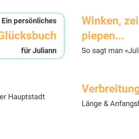
Winken, ze
Ein persönliches
Glücksbuch
piepen...
für Juliann
So sagt man «Jul
Verbreitun
der Hauptstadt
Länge & Anfangs