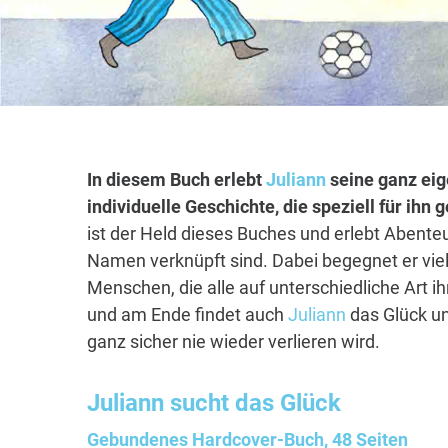
In diesem Buch erlebt
Juliann
seine ganz eig
individuelle Geschichte, die speziell für ihn
ist der Held dieses Buches und erlebt Abenteu
Namen verknüpft sind. Dabei begegnet er vie
Menschen, die alle auf unterschiedliche Art i
und am Ende findet auch
Juliann
das Glück un
ganz sicher nie wieder verlieren wird.
Juliann
sucht das Glück
Gebundenes Hardcover-Buch, 48 Seiten