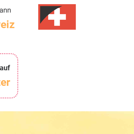
iann
eiz
 auf
er