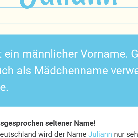
st ein männlicher Vorname. G
uch als Mädchenname verwen
e.
usgesprochen seltener Name!
Deutschland wird der Name
Juliann
nur seh