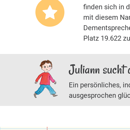
finden sich in
mit diesem Nam
Dementspreche
Platz 19.622 z
Juliann sucht
Ein persönliches, in
ausgesprochen glüc