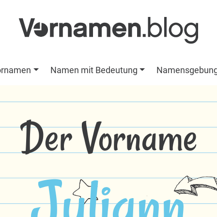
ornamen
Namen mit Bedeutung
Namensgebun
Der Vorname
Juliann