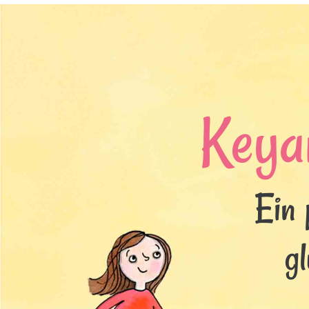
Keya
Ein 
g