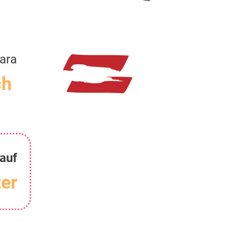
ara
ch
auf
er