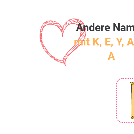
Andere Na
mit K, E, Y, A
A