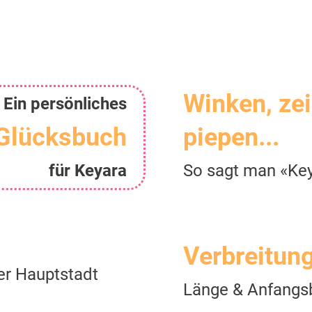
Winken, ze
Ein persönliches
Glücksbuch
piepen...
für Keyara
So sagt man «Ke
Verbreitun
er Hauptstadt
Länge & Anfangs