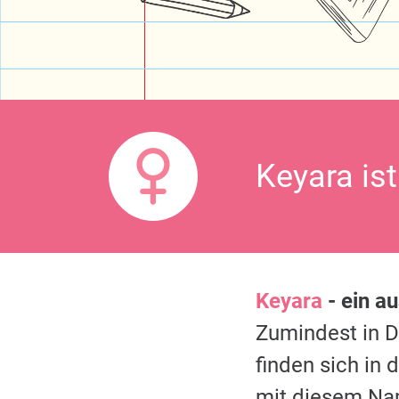
Keyara is
Keyara
- ein a
Zumindest in 
finden sich in
mit diesem Na