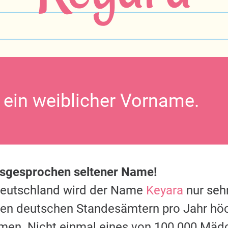
t ein weiblicher Vorname.
usgesprochen seltener Name!
Deutschland wird der Name
Keyara
nur sehr
 den deutschen Standesämtern pro Jahr hö
men. Nicht einmal eines von 100.000 Mäd