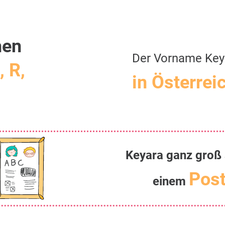
men
Der Vorname Key
, R,
in Österrei
Keyara ganz groß 
Post
einem