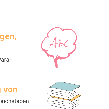
igen,
yara»
g von
buchstaben