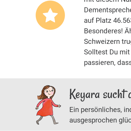
Dementspreche
auf Platz 46.5
Besonderes! Äh
Schweizern tr
Solltest Du m
passieren, das
Keyara sucht 
Ein persönliches, in
ausgesprochen glüc