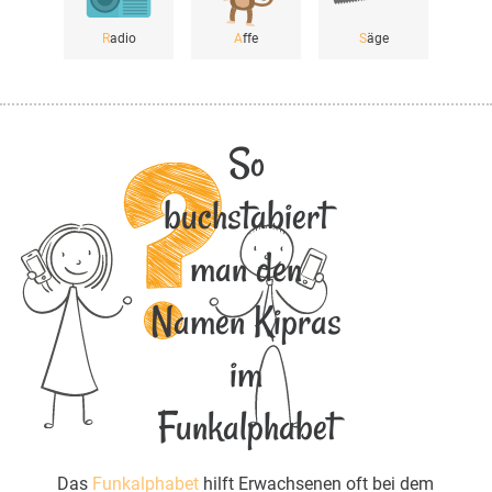
R
adio
A
ffe
S
äge
So
buchstabiert
man den
Namen Kipras
im
Funkalphabet
Das
Funkalphabet
hilft Erwachsenen oft bei dem