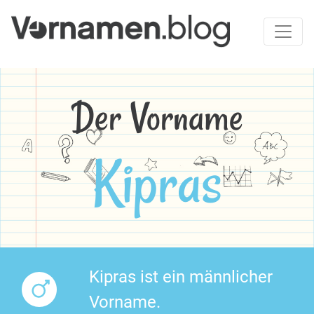
Der Vorname
Kipras
Kipras ist ein männlicher
Vorname.