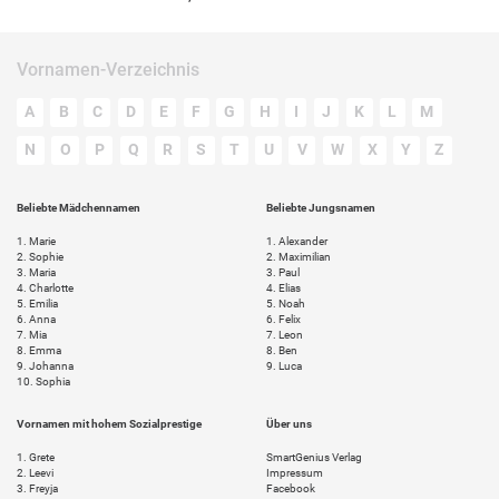
Vornamen-Verzeichnis
A
B
C
D
E
F
G
H
I
J
K
L
M
N
O
P
Q
R
S
T
U
V
W
X
Y
Z
Beliebte Mädchennamen
Beliebte Jungsnamen
1.
Marie
1.
Alexander
2.
Sophie
2.
Maximilian
3.
Maria
3.
Paul
4.
Charlotte
4.
Elias
5.
Emilia
5.
Noah
6.
Anna
6.
Felix
7.
Mia
7.
Leon
8.
Emma
8.
Ben
9.
Johanna
9.
Luca
10.
Sophia
Vornamen mit hohem Sozialprestige
Über uns
1.
Grete
SmartGenius Verlag
2.
Leevi
Impressum
3.
Freyja
Facebook