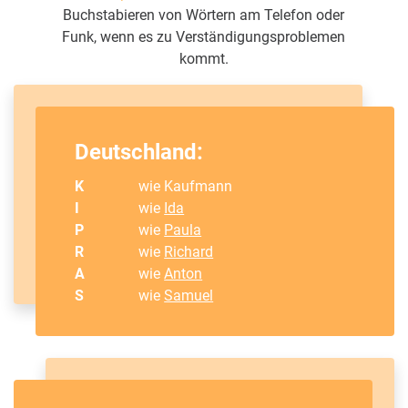
Buchstabieren von Wörtern am Telefon oder
Funk, wenn es zu Verständigungsproblemen
kommt.
Deutschland:
K
wie Kaufmann
I
wie
Ida
P
wie
Paula
R
wie
Richard
A
wie
Anton
S
wie
Samuel