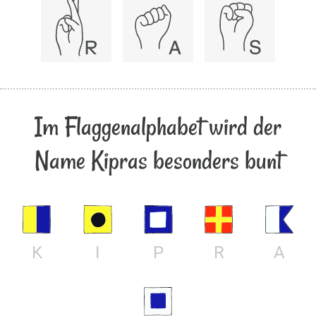
Im Flaggenalphabet wird der
Name Kipras besonders bunt
K
I
P
R
A