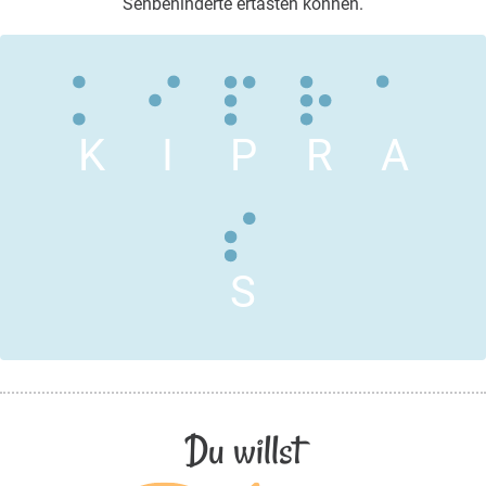
Sehbehinderte ertasten können.
K
I
P
R
A
S
Du willst