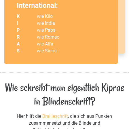
International:
K
wie Kilo
I
wie
India
P
wie
Papa
R
wie
Romeo
A
wie
Alfa
S
wie
Sierra
Wie schreibt man eigentlich Kipras
in Blindenschrift?
Hier hilft die
Brailleschrift
, die sich aus Punkten
zusammensetzt und die Blinde und