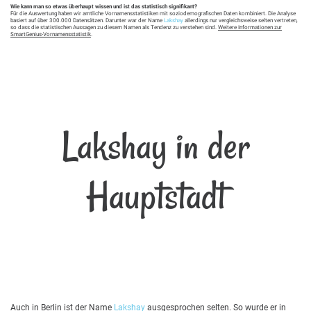
Wie kann man so etwas überhaupt wissen und ist das statistisch signifikant?
Für die Auswertung haben wir amtliche Vornamensstatistiken mit soziodemografischen Daten kombiniert. Die Analyse
basiert auf über 300.000 Datensätzen. Darunter war der Name
Lakshay
allerdings nur vergleichsweise selten vertreten,
so dass die statistischen Aussagen zu diesem Namen als Tendenz zu verstehen sind.
Weitere Informationen zur
SmartGenius-Vornamensstatistik
.
Lakshay in der
Hauptstadt
Auch in Berlin ist der Name
Lakshay
ausgesprochen selten. So wurde er in