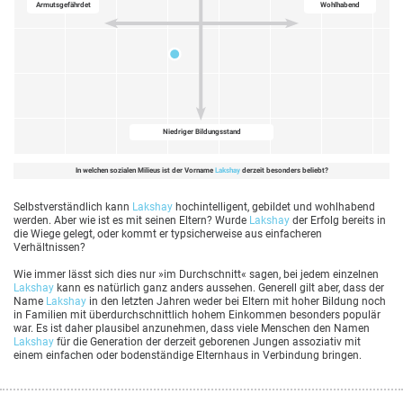
Armutsgefährdet
Wohlhabend
Niedriger Bildungsstand
In welchen sozialen Milieus ist der Vorname
Lakshay
derzeit besonders beliebt?
Selbstverständlich kann
Lakshay
hochintelligent, gebildet und wohlhabend
werden. Aber wie ist es mit seinen Eltern? Wurde
Lakshay
der Erfolg bereits in
die Wiege gelegt, oder kommt er typsicherweise aus einfacheren
Verhältnissen?
Wie immer lässt sich dies nur »im Durchschnitt« sagen, bei jedem einzelnen
Lakshay
kann es natürlich ganz anders aussehen. Generell gilt aber, dass der
Name
Lakshay
in den letzten Jahren weder bei Eltern mit hoher Bildung noch
in Familien mit überdurchschnittlich hohem Einkommen besonders populär
war. Es ist daher plausibel anzunehmen, dass viele Menschen den Namen
Lakshay
für die Generation der derzeit geborenen Jungen assoziativ mit
einem einfachen oder bodenständige Elternhaus in Verbindung bringen.