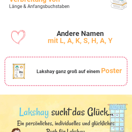
Länge & Anfangsbuchstaben
Andere Namen
mit L, A, K, S, H, A, Y
Poster
Lakshay ganz groß auf einem
Lakshay
sucht das Glück...
Ein persönliches, individuelles und glückliches
Buch für Lakshay.