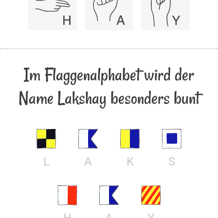
Im Flaggenalphabet wird der
Name Lakshay besonders bunt
L
A
K
S
H
A
Y