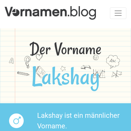
Der Vorname
Lakshay
Lakshay ist ein männlicher
Vorname.