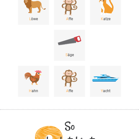
L
öwe
A
ffe
K
atze
S
äge
H
ahn
A
ffe
Y
acht
So