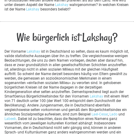
in Großstädten werden andere Namen präferiert als auf dem Land. Wie wird
unter diesem Aspekt der Name
Lakshay
wahrgenommen? In welchen Kreisen
ist der Name
Lakshay
besonders beliebt?
Wie bürgerlich ist Lakshay?
Der Vorname
Lakshay
ist in Deutschland so selten, dass es kaum möglich ist,
valide statistische Aussagen über ihn zu treffen. Die vergleichsweise wenigen
Beobachtungen, die uns zu dem Namen vorliegen, deuten aber darauf hin,
dass er zwar grundsätzlich in allen gesellschaftlichen Schichten anzutreffen
ist, allerdings nicht in allen sozialen Milieus mit der gleichen Häufigkeit
auftritt. So scheint der Name derzeit besonders häufig von Eltern gewählt zu
werden, die gemessen an sozioökonomischen Merkmalen in einem
sogenannten »einfachen sozialen Milieu« zu verorten sind. In gehobenen
bürgerlichen Kreisen ist der Name dagegen in der derzeitigen
Kindergeneration eher selten anzutreffen. Dementsprechend liegt auch der
SmartGenius Bürgerlichkeitsindex für den Vornamen
Lakshay
mit einem Wert
von 71 deutlich unter 100 (der Wert 100 entspricht dem Durchschnitt der
Bevölkerung). Andere Jungennamen, die in Deutschland ebenfalls
vergleichsweise selten vorkommen und gemäß dem Bürgerlichkeitsindex ein
ähnliches Sozialprestige aufweisen, sind zum Beispiel
Lael-Cesar
,
Lado
und
Labeeb
. Dabei ist zu beachten, dass die Rezeption eines Namens ganz
wesentlich vom jeweiligen kulturellen Kontext abhängt: Insbesondere
Vornamen, die in Deutschland nicht sehr gängig sind, können in anderen
Sprach- und Kulturräumen ganz anders wahrgenommen werden und ein