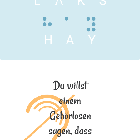
L
A
K
S
H
A
Y
Du willst
einem
Gehörlosen
sagen, dass