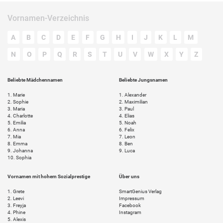
Vornamen-Verzeichnis
A
B
C
D
E
F
G
H
I
J
K
L
M
N
O
P
Q
R
S
T
U
V
W
X
Y
Z
Beliebte Mädchennamen
Beliebte Jungsnamen
1.
Marie
1.
Alexander
2.
Sophie
2.
Maximilian
3.
Maria
3.
Paul
4.
Charlotte
4.
Elias
5.
Emilia
5.
Noah
6.
Anna
6.
Felix
7.
Mia
7.
Leon
8.
Emma
8.
Ben
9.
Johanna
9.
Luca
10.
Sophia
Vornamen mit hohem Sozialprestige
Über uns
1.
Grete
SmartGenius Verlag
2.
Leevi
Impressum
3.
Freyja
Facebook
4.
Phine
Instagram
5.
Alexis