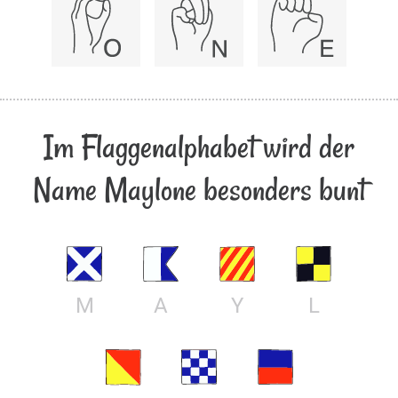
Im Flaggenalphabet wird der
Name Maylone besonders bunt
M
A
Y
L