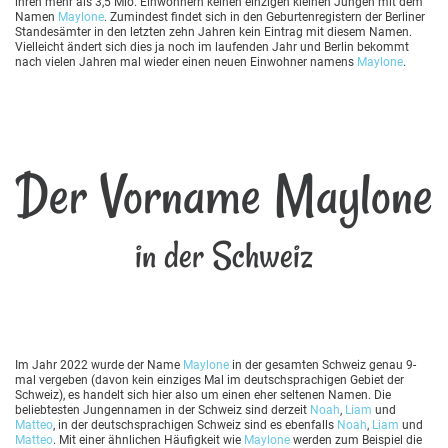
ihren mehr als 3,5 Mio. Einwohnern keinen einzigen kleinen Jungen mit dem
Namen
Maylone
. Zumindest findet sich in den Geburtenregistern der Berliner
Standesämter in den letzten zehn Jahren kein Eintrag mit diesem Namen.
Vielleicht ändert sich dies ja noch im laufenden Jahr und Berlin bekommt
nach vielen Jahren mal wieder einen neuen Einwohner namens
Maylone
.
Der Vorname Maylone
in der Schweiz
Im Jahr 2022 wurde der Name
Maylone
in der gesamten Schweiz genau 9-
mal vergeben (davon kein einziges Mal im deutschsprachigen Gebiet der
Schweiz), es handelt sich hier also um einen eher seltenen Namen. Die
beliebtesten Jungennamen in der Schweiz sind derzeit
Noah
,
Liam
und
Matteo
, in der deutschsprachigen Schweiz sind es ebenfalls
Noah
,
Liam
und
Matteo
. Mit einer ähnlichen Häufigkeit wie
Maylone
werden zum Beispiel die