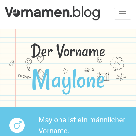
Der Vorname
Maylone
Maylone ist ein männlicher
Vorname.