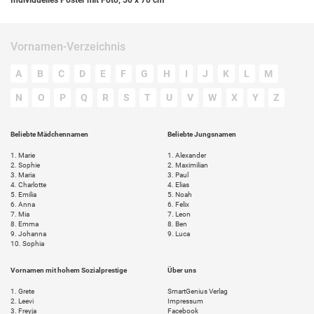
Individuelles Poster mit Foto, 50 x 70 cm
Vornamen-Verzeichnis
A
B
C
D
E
F
G
H
I
J
K
L
M
N
O
P
Q
R
S
T
U
V
W
X
Y
Z
Beliebte Mädchennamen
Beliebte Jungsnamen
1.
Marie
1.
Alexander
2.
Sophie
2.
Maximilian
3.
Maria
3.
Paul
4.
Charlotte
4.
Elias
5.
Emilia
5.
Noah
6.
Anna
6.
Felix
7.
Mia
7.
Leon
8.
Emma
8.
Ben
9.
Johanna
9.
Luca
10.
Sophia
Vornamen mit hohem Sozialprestige
Über uns
1.
Grete
SmartGenius Verlag
2.
Leevi
Impressum
3.
Freyja
Facebook