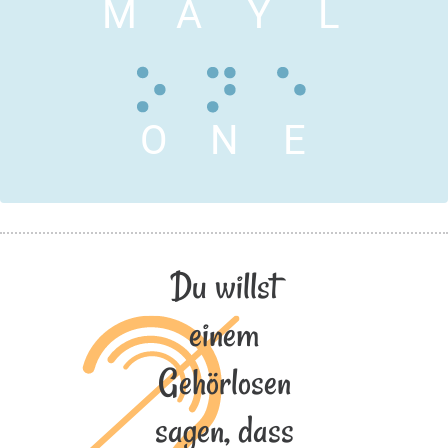
M
A
Y
L
O
N
E
Du willst
einem
Gehörlosen
sagen, dass