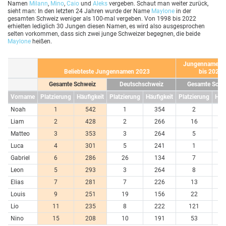
Namen
Milann
,
Mino
,
Caio
und
Aleks
vergeben. Schaut man weiter zurück,
sieht man: In den letzten 24 Jahren wurde der Name
Maylone
in der
gesamten Schweiz weniger als 100-mal vergeben. Von 1998 bis 2022
erhielten lediglich 30 Jungen diesen Namen, es wird also ausgesprochen
selten vorkommen, dass sich zwei junge Schweizer begegnen, die beide
Maylone
heißen.
Jungennamen 
Beliebteste Jungennamen 2023
bis 2023
Gesamte Schweiz
Deutschschweiz
Gesamte Schw
Vorname
Platzierung
Häufigkeit
Platzierung
Häufigkeit
Platzierung
Häuf
Noah
1
542
1
354
2
10
Liam
2
428
2
266
16
5
Matteo
3
353
3
264
5
6
Luca
4
301
5
241
1
11
Gabriel
6
286
26
134
7
6
Leon
5
293
3
264
8
6
Elias
7
281
7
226
13
5
Louis
9
251
19
156
22
4
Lio
11
235
8
222
121
1
Nino
15
208
10
191
53
3