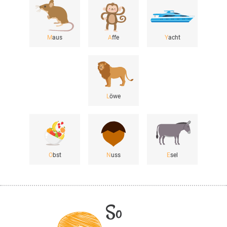
M
aus
A
ffe
Y
acht
L
öwe
O
bst
N
uss
E
sel
So