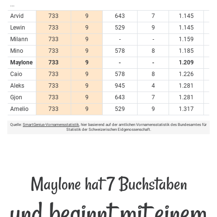
...
Arvid
733
9
643
7
1.145
Lewin
733
9
529
9
1.145
Milann
733
9
-
-
1.159
Mino
733
9
578
8
1.185
Maylone
733
9
-
-
1.209
Caio
733
9
578
8
1.226
Aleks
733
9
945
4
1.281
Gjon
733
9
643
7
1.281
Amelio
733
9
529
9
1.317
Quelle:
SmartGenius-Vornamensstatistik
, hier basierend auf der amtlichen Vornamensstatistik des Bundesamtes für
Statistik der Schweizerischen Eidgenossenschaft.
Maylone hat 7 Buchstaben
und beginnt mit einem