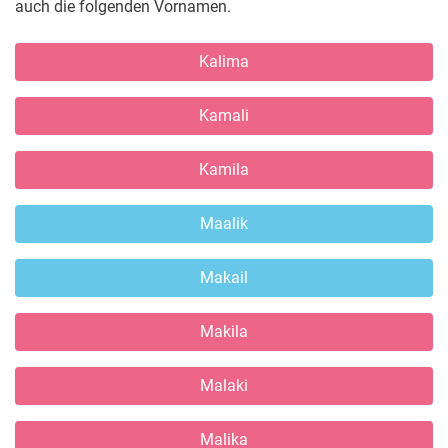
auch die folgenden Vornamen.
Kalima
Kamali
Kamila
Maalik
Makail
Makila
Malaki
Malika