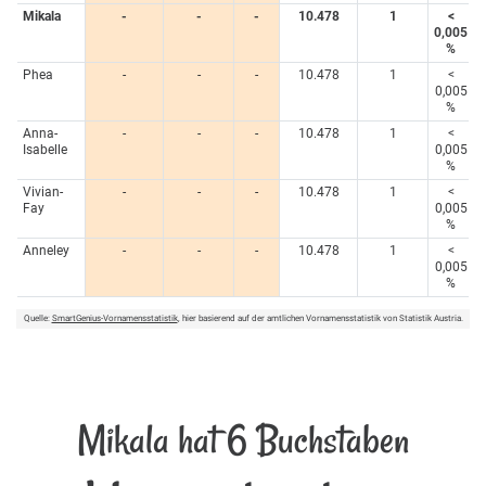
Mikala
-
-
-
10.478
1
<
0,005
%
Phea
-
-
-
10.478
1
<
0,005
%
Anna-
-
-
-
10.478
1
<
Isabelle
0,005
%
Vivian-
-
-
-
10.478
1
<
Fay
0,005
%
Anneley
-
-
-
10.478
1
<
0,005
%
Quelle:
SmartGenius-Vornamensstatistik
, hier basierend auf der amtlichen Vornamensstatistik von Statistik Austria.
Mikala hat 6 Buchstaben