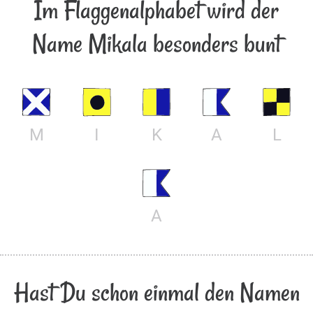
Im Flaggenalphabet wird der
Name Mikala besonders bunt
M
I
K
A
L
A
Hast Du schon einmal den Namen