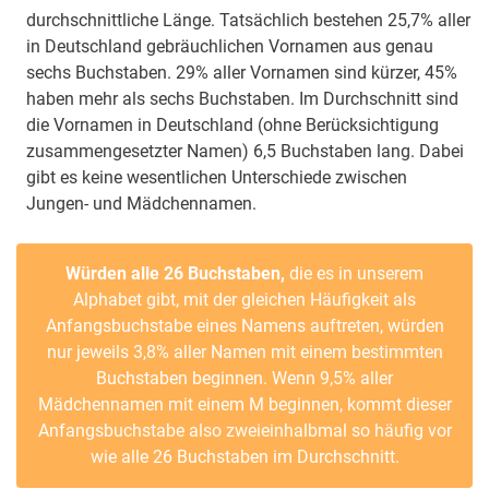
durchschnittliche Länge. Tatsächlich bestehen 25,7% aller
in Deutschland gebräuchlichen Vornamen aus genau
sechs Buchstaben. 29% aller Vornamen sind kürzer, 45%
haben mehr als sechs Buchstaben. Im Durchschnitt sind
die Vornamen in Deutschland (ohne Berücksichtigung
zusammengesetzter Namen) 6,5 Buchstaben lang. Dabei
gibt es keine wesentlichen Unterschiede zwischen
Jungen- und Mädchennamen.
Würden alle 26 Buchstaben,
die es in unserem
Alphabet gibt, mit der gleichen Häufigkeit als
Anfangsbuchstabe eines Namens auftreten, würden
nur jeweils 3,8% aller Namen mit einem bestimmten
Buchstaben beginnen. Wenn 9,5% aller
Mädchennamen mit einem M beginnen, kommt dieser
Anfangsbuchstabe also zweieinhalbmal so häufig vor
wie alle 26 Buchstaben im Durchschnitt.