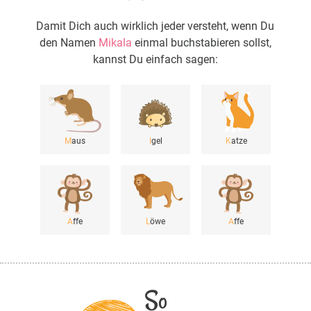
Damit Dich auch wirklich jeder versteht, wenn Du
den Namen
Mikala
einmal buchstabieren sollst,
kannst Du einfach sagen:
M
aus
I
gel
K
atze
A
ffe
L
öwe
A
ffe
So