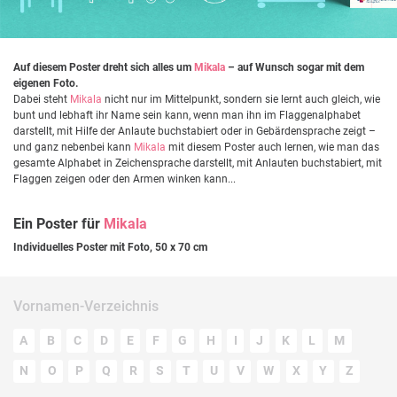
Auf diesem Poster dreht sich alles um
Mikala
– auf Wunsch sogar mit dem
eigenen Foto.
Dabei steht
Mikala
nicht nur im Mittelpunkt, sondern sie lernt auch gleich, wie
bunt und lebhaft ihr Name sein kann, wenn man ihn im Flaggenalphabet
darstellt, mit Hilfe der Anlaute buchstabiert oder in Gebärdensprache zeigt –
und ganz nebenbei kann
Mikala
mit diesem Poster auch lernen, wie man das
gesamte Alphabet in Zeichensprache darstellt, mit Anlauten buchstabiert, mit
Flaggen zeigen oder den Armen winken kann...
Ein Poster für
Mikala
Individuelles Poster mit Foto, 50 x 70 cm
Vornamen-Verzeichnis
A
B
C
D
E
F
G
H
I
J
K
L
M
N
O
P
Q
R
S
T
U
V
W
X
Y
Z