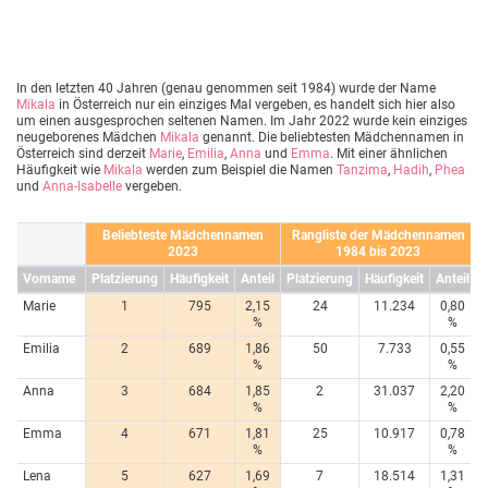
In den letzten 40 Jahren (genau genommen seit 1984) wurde der Name
Mikala
in Österreich nur ein einziges Mal vergeben, es handelt sich hier also
um einen ausgesprochen seltenen Namen. Im Jahr 2022 wurde kein einziges
neugeborenes Mädchen
Mikala
genannt. Die beliebtesten Mädchennamen in
Österreich sind derzeit
Marie
,
Emilia
,
Anna
und
Emma
. Mit einer ähnlichen
Häufigkeit wie
Mikala
werden zum Beispiel die Namen
Tanzima
,
Hadih
,
Phea
und
Anna-Isabelle
vergeben.
Beliebteste Mädchennamen
Rangliste der Mädchennamen
2023
1984 bis 2023
Vorname
Platzierung
Häufigkeit
Anteil
Platzierung
Häufigkeit
Anteil
Marie
1
795
2,15
24
11.234
0,80
%
%
Emilia
2
689
1,86
50
7.733
0,55
%
%
Anna
3
684
1,85
2
31.037
2,20
%
%
Emma
4
671
1,81
25
10.917
0,78
%
%
Lena
5
627
1,69
7
18.514
1,31