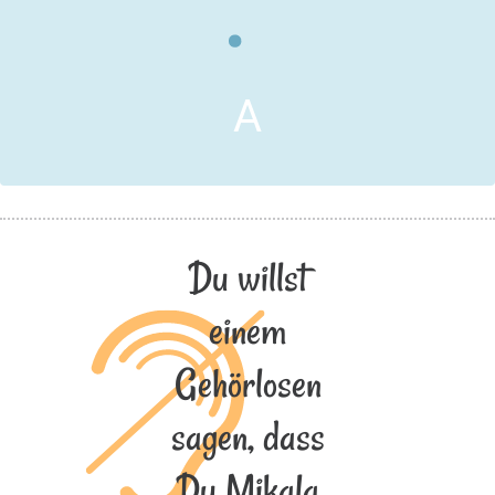
A
Du willst
einem
Gehörlosen
sagen, dass
Du Mikala