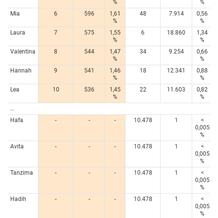
%
%
Mia
6
596
1,61
48
7.914
0,56
%
%
Laura
7
575
1,55
6
18.860
1,34
%
%
Valentina
8
544
1,47
34
9.254
0,66
%
%
Hannah
9
541
1,46
18
12.341
0,88
%
%
Lea
10
536
1,45
22
11.603
0,82
%
%
...
Hafa
-
-
-
10.478
1
<
0,005
%
Avita
-
-
-
10.478
1
<
0,005
%
Tanzima
-
-
-
10.478
1
<
0,005
%
Hadih
-
-
-
10.478
1
<
0,005
%