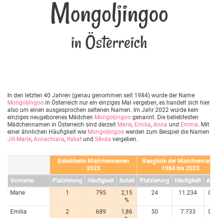
Mongoljingoo
in Österreich
In den letzten 40 Jahren (genau genommen seit 1984) wurde der Name
Mongoljingoo
in Österreich nur ein einziges Mal vergeben, es handelt sich hier
also um einen ausgesprochen seltenen Namen. Im Jahr 2022 wurde kein
einziges neugeborenes Mädchen
Mongoljingoo
genannt. Die beliebtesten
Mädchennamen in Österreich sind derzeit
Marie
,
Emilia
,
Anna
und
Emma
. Mit
einer ähnlichen Häufigkeit wie
Mongoljingoo
werden zum Beispiel die Namen
Jill-Marie
,
Annachiara
,
Ifakat
und
Sêvda
vergeben.
Beliebteste Mädchennamen
Rangliste der Mädchenname
2023
1984 bis 2023
Vorname
Platzierung
Häufigkeit
Anteil
Platzierung
Häufigkeit
Ante
Marie
1
795
2,15
24
11.234
0,8
%
%
Emilia
2
689
1,86
50
7.733
0,5