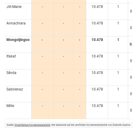
Jill-Marie
-
-
-
10.478
1
<
0,0
%
Annachiara
-
-
-
10.478
1
<
0,0
%
Mongoljingoo
-
-
-
10.478
1
<
0,0
%
Ifakat
-
-
-
10.478
1
<
0,0
%
Sêvda
-
-
-
10.478
1
<
0,0
%
Sabirenaz
-
-
-
10.478
1
<
0,0
%
Mille
-
-
-
10.478
1
<
0,0
%
Quelle:
SmartGenius-Vornamensstatistik
, hier basierend auf der amtlichen Vornamensstatistik von Statistik Austria.