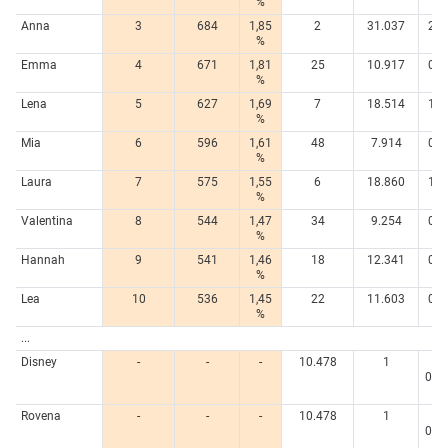
%
%
Anna
3
684
1,85
2
31.037
2,2
%
%
Emma
4
671
1,81
25
10.917
0,7
%
%
Lena
5
627
1,69
7
18.514
1,3
%
%
Mia
6
596
1,61
48
7.914
0,5
%
%
Laura
7
575
1,55
6
18.860
1,3
%
%
Valentina
8
544
1,47
34
9.254
0,6
%
%
Hannah
9
541
1,46
18
12.341
0,8
%
%
Lea
10
536
1,45
22
11.603
0,8
%
%
...
Disney
-
-
-
10.478
1
<
0,0
%
Rovena
-
-
-
10.478
1
<
0,0
%