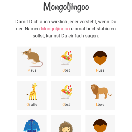
Mongoljingoo
Damit Dich auch wirklich jeder versteht, wenn Du
den Namen
Mongoljingoo
einmal buchstabieren
sollst, kannst Du einfach sagen:
M
aus
O
bst
N
uss
G
iraffe
O
bst
L
öwe