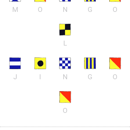
M
O
N
G
O
L
J
I
N
G
O
O