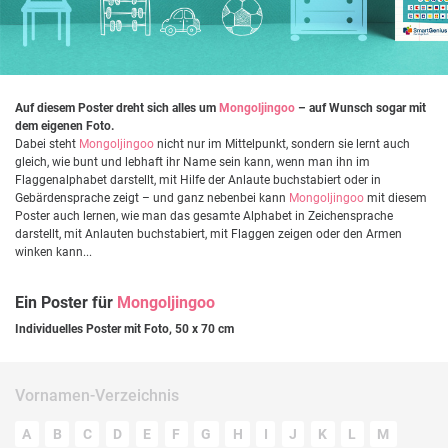
Auf diesem Poster dreht sich alles um
Mongoljingoo
– auf Wunsch sogar mit
dem eigenen Foto.
Dabei steht
Mongoljingoo
nicht nur im Mittelpunkt, sondern sie lernt auch
gleich, wie bunt und lebhaft ihr Name sein kann, wenn man ihn im
Flaggenalphabet darstellt, mit Hilfe der Anlaute buchstabiert oder in
Gebärdensprache zeigt – und ganz nebenbei kann
Mongoljingoo
mit diesem
Poster auch lernen, wie man das gesamte Alphabet in Zeichensprache
darstellt, mit Anlauten buchstabiert, mit Flaggen zeigen oder den Armen
winken kann...
Ein Poster für
Mongoljingoo
Individuelles Poster mit Foto, 50 x 70 cm
Vornamen-Verzeichnis
A
B
C
D
E
F
G
H
I
J
K
L
M