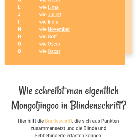
L
wie
Lima
J
wie
Juliett
I
wie
India
N
wie
November
G
wie Golf
O
wie
Oscar
O
wie
Oscar
Wie schreibt man eigentlich
Mongoljingoo in Blindenschrift?
Hier hilft die
Brailleschrift
, die sich aus Punkten
zusammensetzt und die Blinde und
Sehbehinderte ertasten können.