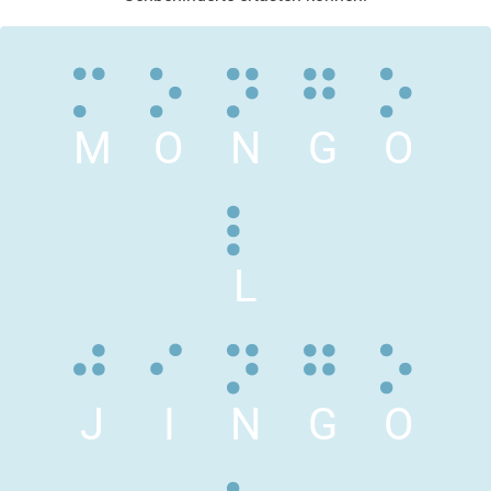
M
O
N
G
O
L
J
I
N
G
O