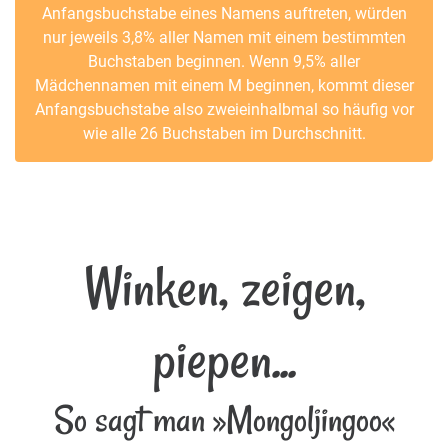
Anfangsbuchstabe eines Namens auftreten, würden
nur jeweils 3,8% aller Namen mit einem bestimmten
Buchstaben beginnen. Wenn 9,5% aller
Mädchennamen mit einem M beginnen, kommt dieser
Anfangsbuchstabe also zweieinhalbmal so häufig vor
wie alle 26 Buchstaben im Durchschnitt.
Winken, zeigen,
piepen...
So sagt man »Mongoljingoo«