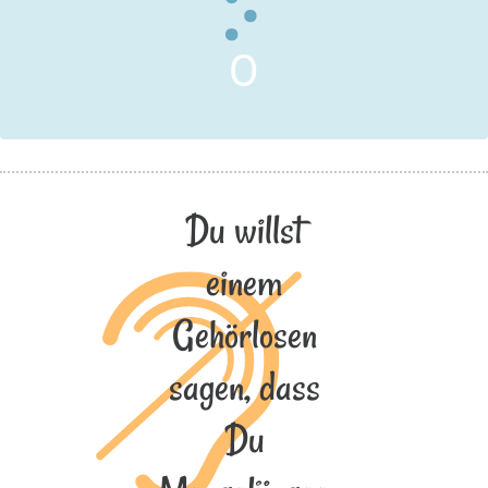
O
Du willst
einem
Gehörlosen
sagen, dass
Du