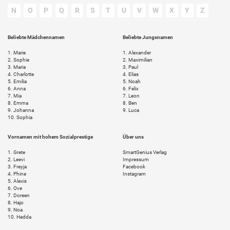
N
O
P
Q
R
S
T
U
V
W
X
Y
Z
Beliebte Mädchennamen
Beliebte Jungsnamen
1.
Marie
1.
Alexander
2.
Sophie
2.
Maximilian
3.
Maria
3.
Paul
4.
Charlotte
4.
Elias
5.
Emilia
5.
Noah
6.
Anna
6.
Felix
7.
Mia
7.
Leon
8.
Emma
8.
Ben
9.
Johanna
9.
Luca
10.
Sophia
Vornamen mit hohem Sozialprestige
Über uns
1.
Grete
SmartGenius Verlag
2.
Leevi
Impressum
3.
Freyja
Facebook
4.
Phine
Instagram
5.
Alexis
6.
Ove
7.
Doreen
8.
Hajo
9.
Noa
10.
Hedda