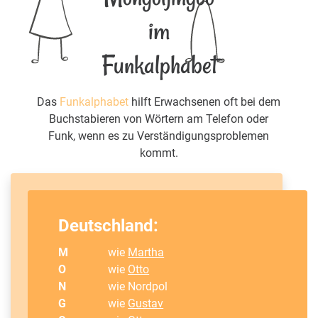
im
Funkalphabet
Das
Funkalphabet
hilft Erwachsenen oft bei dem
Buchstabieren von Wörtern am Telefon oder
Funk, wenn es zu Verständigungsproblemen
kommt.
Deutschland:
M
wie
Martha
O
wie
Otto
N
wie Nordpol
G
wie
Gustav