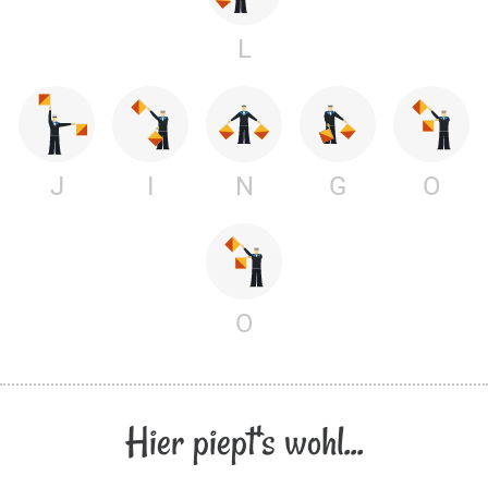
L
J
I
N
G
O
O
Hier piept's wohl...