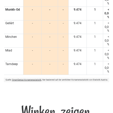
%
Munkh-Od
-
-
-
9.474
1
<
0,005
%
Gellèrt
-
-
-
9.474
1
<
0,005
%
Minchen
-
-
-
9.474
1
<
0,005
%
Miad
-
-
-
9.474
1
<
0,005
%
Tarndeep
-
-
-
9.474
1
<
0,005
%
Quelle:
SmartGenius-Vornamensstatistik
, hier basierend auf der amtlichen Vornamensstatistik von Statistik Austria.
Winken, zeigen,