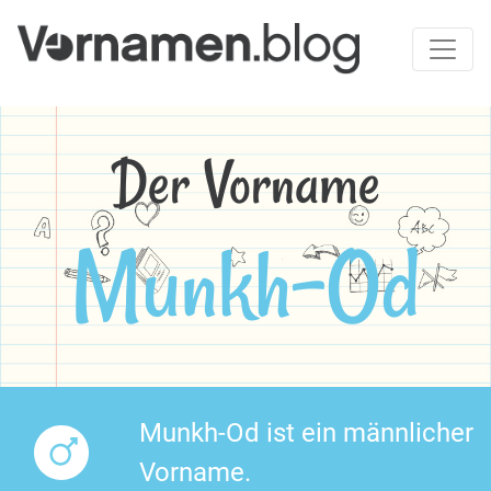
Der Vorname
Munkh-Od
Munkh-Od ist ein männlicher
Vorname.