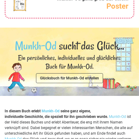
Poster
Munkh-Od
sucht das Glück...
Ein persönliches, individuelles und glückliches
Buch für Munkh-Od.
Glücksbuch für Munkh-Od erstellen
In diesem Buch erlebt
Munkh-Od
seine ganz eigene,
individuelle Geschichte, die speziell für ihn geschrieben wurde.
Munkh-Od
ist
der Held dieses Buches und erlebt Abenteuer, die eng mit ihrem Namen
verknüpft sind. Dabei begegnet er vielen interessanten Menschen, die alle auf
unterschiedliche Art ihr Glück gefunden haben, und am Ende findet auch
Munkh-Od
das Glück und zwar dort, wo er es ganz sicher nie wieder verlieren