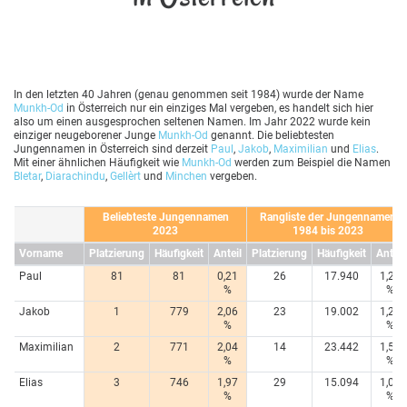
In den letzten 40 Jahren (genau genommen seit 1984) wurde der Name
Munkh-Od
in Österreich nur ein einziges Mal vergeben, es handelt sich hier
also um einen ausgesprochen seltenen Namen. Im Jahr 2022 wurde kein
einziger neugeborener Junge
Munkh-Od
genannt. Die beliebtesten
Jungennamen in Österreich sind derzeit
Paul
,
Jakob
,
Maximilian
und
Elias
.
Mit einer ähnlichen Häufigkeit wie
Munkh-Od
werden zum Beispiel die Namen
Bletar
,
Diarachindu
,
Gellèrt
und
Minchen
vergeben.
Beliebteste Jungennamen
Rangliste der Jungennamen
2023
1984 bis 2023
Vorname
Platzierung
Häufigkeit
Anteil
Platzierung
Häufigkeit
Anteil
Paul
81
81
0,21
26
17.940
1,20
%
%
Jakob
1
779
2,06
23
19.002
1,27
%
%
Maximilian
2
771
2,04
14
23.442
1,57
%
%
Elias
3
746
1,97
29
15.094
1,01
%
%