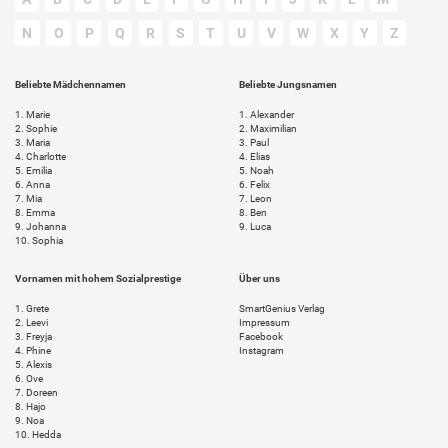
N
O
P
Q
R
S
T
U
V
W
X
Y
Z
Beliebte Mädchennamen
Beliebte Jungsnamen
1.
Marie
1.
Alexander
2.
Sophie
2.
Maximilian
3.
Maria
3.
Paul
4.
Charlotte
4.
Elias
5.
Emilia
5.
Noah
6.
Anna
6.
Felix
7.
Mia
7.
Leon
8.
Emma
8.
Ben
9.
Johanna
9.
Luca
10.
Sophia
Vornamen mit hohem Sozialprestige
Über uns
1.
Grete
SmartGenius Verlag
2.
Leevi
Impressum
3.
Freyja
Facebook
4.
Phine
Instagram
5.
Alexis
6.
Ove
7.
Doreen
8.
Hajo
9.
Noa
10.
Hedda