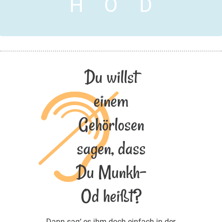
H
O
D
Du willst
einem
Gehörlosen
sagen, dass
Du Munkh-
Od heißt?
Dann sag‘ es ihm doch einfach in der