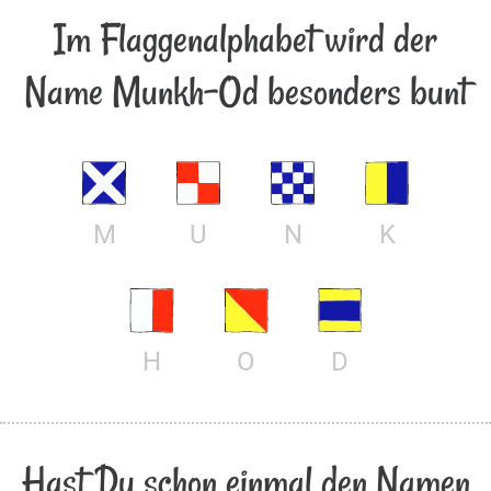
Im Flaggenalphabet wird der
Name Munkh-Od besonders bunt
M
U
N
K
H
O
D
Hast Du schon einmal den Namen