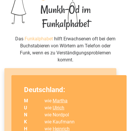
Munkh-Od im
Funkalphabet
Das
Funkalphabet
hilft Erwachsenen oft bei dem
Buchstabieren von Wörtern am Telefon oder
Funk, wenn es zu Verständigungsproblemen
kommt.
Deutschland:
M
wie
Martha
U
wie
Ulrich
N
wie Nordpol
K
wie Kaufmann
H
wie
Heinrich