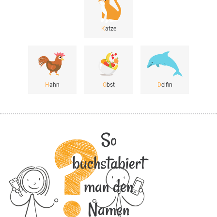
K
atze
H
ahn
O
bst
D
elfin
So
buchstabiert
man den
Namen