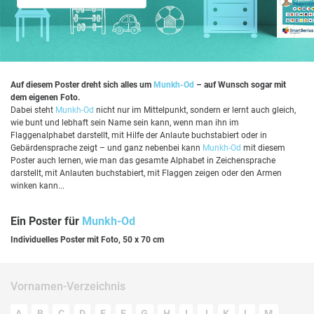
Auf diesem Poster dreht sich alles um
Munkh-Od
– auf Wunsch sogar mit
dem eigenen Foto.
Dabei steht
Munkh-Od
nicht nur im Mittelpunkt, sondern er lernt auch gleich,
wie bunt und lebhaft sein Name sein kann, wenn man ihn im
Flaggenalphabet darstellt, mit Hilfe der Anlaute buchstabiert oder in
Gebärdensprache zeigt – und ganz nebenbei kann
Munkh-Od
mit diesem
Poster auch lernen, wie man das gesamte Alphabet in Zeichensprache
darstellt, mit Anlauten buchstabiert, mit Flaggen zeigen oder den Armen
winken kann...
Ein Poster für
Munkh-Od
Individuelles Poster mit Foto, 50 x 70 cm
Vornamen-Verzeichnis
A
B
C
D
E
F
G
H
I
J
K
L
M