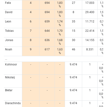
Felix
4
694
1,83
27
17.003
1,14
%
%
David
4
694
1,83
8
29.400
1,96
%
%
Leon
6
659
1,74
35
11.712
0,78
%
%
Tobias
7
644
1,70
15
22.414
1,50
%
%
Jonas
8
636
1,68
30
14.155
0,95
%
%
Noah
9
617
1,63
46
8.331
0,56
%
%
...
Kohinoor
-
-
-
9.474
1
<
0,005
%
Nikolaij
-
-
-
9.474
1
<
0,005
%
Bletar
-
-
-
9.474
1
<
0,005
%
Diarachindu
-
-
-
9.474
1
<
0,005