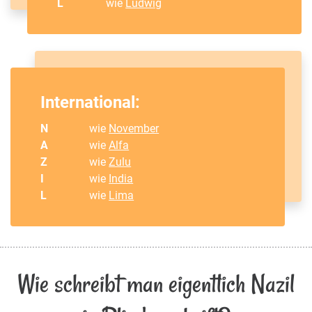
L
wie
Ludwig
International:
N
wie
November
A
wie
Alfa
Z
wie
Zulu
I
wie
India
L
wie
Lima
Wie schreibt man eigentlich Nazil