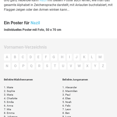
und ganz nebenbei kann
Nazil
mit diesem Poster auch lernen, wie man das
gesamte Alphabet in Zeichensprache darstellt, mit Anlauten buchstabiert, mit
Flaggen zeigen oder den Armen winken kann...
Ein Poster für
Nazil
Individuelles Poster mit Foto, 50 x 70 cm
Vornamen-Verzeichnis
A
B
C
D
E
F
G
H
I
J
K
L
M
N
O
P
Q
R
S
T
U
V
W
X
Y
Z
Beliebte Mädchennamen
Beliebte Jungsnamen
1.
Marie
1.
Alexander
2.
Sophie
2.
Maximilian
3.
Maria
3.
Paul
4.
Charlotte
4.
Elias
5.
Emilia
5.
Noah
6.
Anna
6.
Felix
7.
Mia
7.
Leon
8.
Emma
8.
Ben
9.
Johanna
9.
Luca