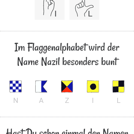
Im Flaggenalphabet wird der
Name Nazil besonders bunt
N
A
Z
I
L
Hast Du schon einmal den Namen