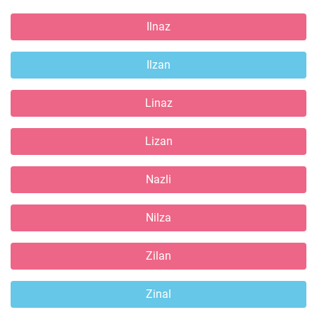
Ilnaz
Ilzan
Linaz
Lizan
Nazli
Nilza
Zilan
Zinal