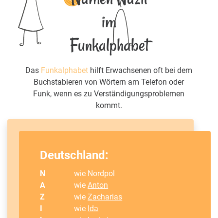
im
Funkalphabet
Das
Funkalphabet
hilft Erwachsenen oft bei dem
Buchstabieren von Wörtern am Telefon oder
Funk, wenn es zu Verständigungsproblemen
kommt.
Deutschland:
N
wie Nordpol
A
wie
Anton
Z
wie
Zacharias
I
wie
Ida