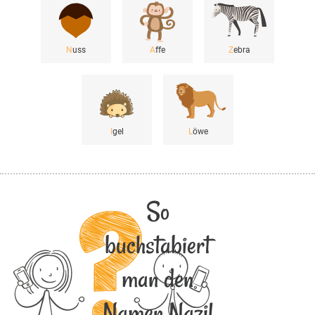
N
uss
A
ffe
Z
ebra
I
gel
L
öwe
So
buchstabiert
man den
Namen Nazil