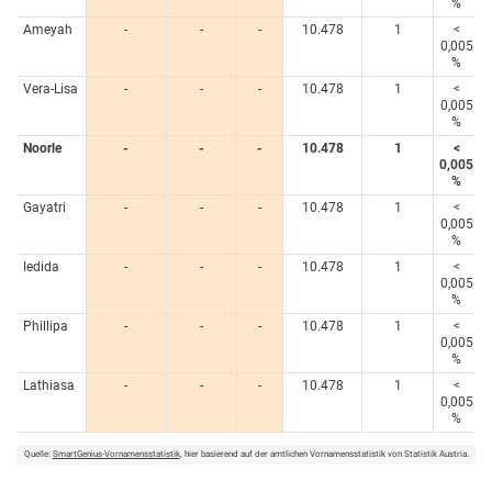
%
Ameyah
-
-
-
10.478
1
<
0,005
%
Vera-Lisa
-
-
-
10.478
1
<
0,005
%
Noorle
-
-
-
10.478
1
<
0,005
%
Gayatri
-
-
-
10.478
1
<
0,005
%
Iedida
-
-
-
10.478
1
<
0,005
%
Phillipa
-
-
-
10.478
1
<
0,005
%
Lathiasa
-
-
-
10.478
1
<
0,005
%
Quelle:
SmartGenius-Vornamensstatistik
, hier basierend auf der amtlichen Vornamensstatistik von Statistik Austria.