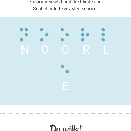
zusammensetzt und die Blinde und
Sehbehinderte ertasten können.
N
O
O
R
L
E
Du willst