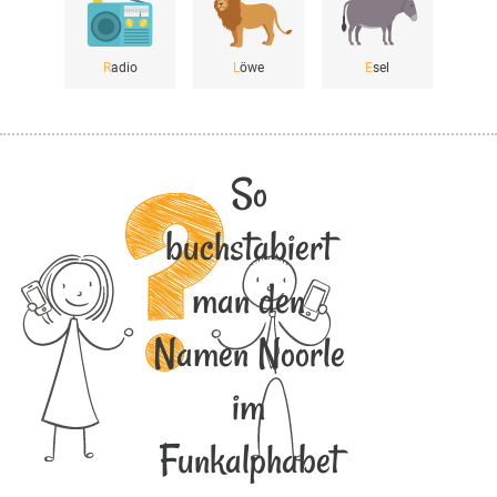
R
adio
L
öwe
E
sel
So
buchstabiert
man den
Namen Noorle
im
Funkalphabet