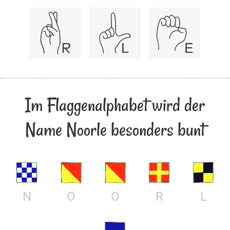
Im Flaggenalphabet wird der
Name Noorle besonders bunt
N
O
O
R
L