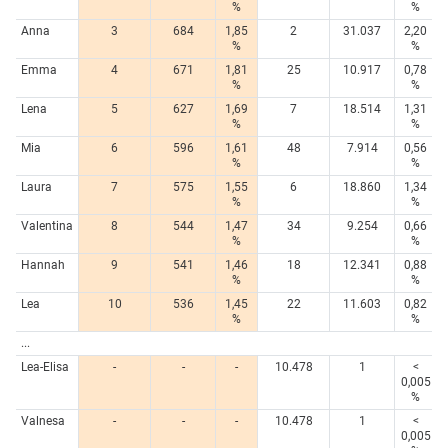
%
%
Anna
3
684
1,85
2
31.037
2,20
%
%
Emma
4
671
1,81
25
10.917
0,78
%
%
Lena
5
627
1,69
7
18.514
1,31
%
%
Mia
6
596
1,61
48
7.914
0,56
%
%
Laura
7
575
1,55
6
18.860
1,34
%
%
Valentina
8
544
1,47
34
9.254
0,66
%
%
Hannah
9
541
1,46
18
12.341
0,88
%
%
Lea
10
536
1,45
22
11.603
0,82
%
%
...
Lea-Elisa
-
-
-
10.478
1
<
0,005
%
Valnesa
-
-
-
10.478
1
<
0,005