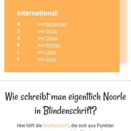
International:
N
wie
November
O
wie
Oscar
O
wie
Oscar
R
wie
Romeo
L
wie
Lima
E
wie
Echo
Wie schreibt man eigentlich Noorle
in Blindenschrift?
Hier hilft die
Brailleschrift
, die sich aus Punkten