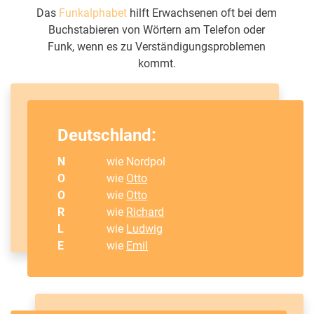
Das
Funkalphabet
hilft Erwachsenen oft bei dem
Buchstabieren von Wörtern am Telefon oder
Funk, wenn es zu Verständigungsproblemen
kommt.
Deutschland:
N
wie Nordpol
O
wie
Otto
O
wie
Otto
R
wie
Richard
L
wie
Ludwig
E
wie
Emil