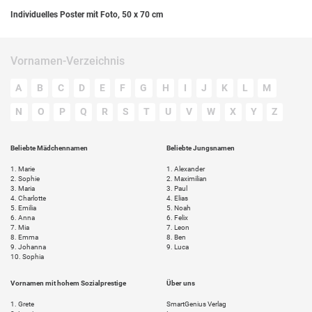
Individuelles Poster mit Foto, 50 x 70 cm
Vornamen-Verzeichnis
A
B
C
D
E
F
G
H
I
J
K
L
M
N
O
P
Q
R
S
T
U
V
W
X
Y
Z
Beliebte Mädchennamen
Beliebte Jungsnamen
1.
Marie
1.
Alexander
2.
Sophie
2.
Maximilian
3.
Maria
3.
Paul
4.
Charlotte
4.
Elias
5.
Emilia
5.
Noah
6.
Anna
6.
Felix
7.
Mia
7.
Leon
8.
Emma
8.
Ben
9.
Johanna
9.
Luca
10.
Sophia
Vornamen mit hohem Sozialprestige
Über uns
1.
Grete
SmartGenius Verlag