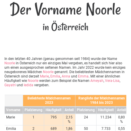
Der Vorname Noorle
in Österreich
In den letzten 40 Jahren (genau genommen seit 1984) wurde der Name
Noorle
in Österreich nur ein einziges Mal vergeben, es handelt sich hier also
um einen ausgesprochen seltenen Namen. Im Jahr 2022 wurde kein einziges
neugeborenes Mädchen
Noorle
genannt. Die beliebtesten Mädchennamen in
Österreich sind derzeit
Marie
,
Emilia
,
Anna
und
Emma
. Mit einer ähnlichen
Häufigkeit wie
Noorle
werden zum Beispiel die Namen
Ameyah
,
Vera-Lisa
,
Gayatri
und
Iedida
vergeben.
Beliebteste Mädchennamen
Rangliste der Mädchennamen
2023
1984 bis 2023
Vorname
Platzierung
Häufigkeit
Anteil
Platzierung
Häufigkeit
Anteil
Marie
1
795
2,15
24
11.234
0,80
%
%
Emilia
2
689
1,86
50
7.733
0,55