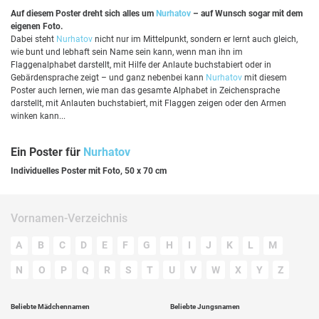
Auf diesem Poster dreht sich alles um
Nurhatov
– auf Wunsch sogar mit dem
eigenen Foto.
Dabei steht
Nurhatov
nicht nur im Mittelpunkt, sondern er lernt auch gleich,
wie bunt und lebhaft sein Name sein kann, wenn man ihn im
Flaggenalphabet darstellt, mit Hilfe der Anlaute buchstabiert oder in
Gebärdensprache zeigt – und ganz nebenbei kann
Nurhatov
mit diesem
Poster auch lernen, wie man das gesamte Alphabet in Zeichensprache
darstellt, mit Anlauten buchstabiert, mit Flaggen zeigen oder den Armen
winken kann...
Ein Poster für
Nurhatov
Individuelles Poster mit Foto, 50 x 70 cm
Vornamen-Verzeichnis
A
B
C
D
E
F
G
H
I
J
K
L
M
N
O
P
Q
R
S
T
U
V
W
X
Y
Z
Beliebte Mädchennamen
Beliebte Jungsnamen