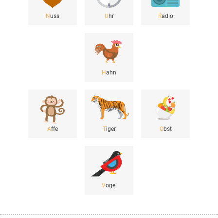
N
uss
U
hr
R
adio
H
ahn
A
ffe
T
iger
O
bst
V
ogel