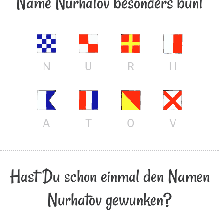
Name Nurhatov besonders bunt
N
U
R
H
A
T
O
V
Hast Du schon einmal den Namen
Nurhatov gewunken?