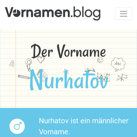
Der Vorname
Nurhatov
Nurhatov ist ein männlicher
Vorname.