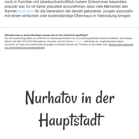
noch in Familien mit überdurchschnittlich hohem Einkommen besonders
populär war. Es ist daher plausibel anzunehmen, dass viele Menschen den
Namen
Nurhatov
für die Generation der derzeit geborenen Jungen assoziativ
mit einem einfachen oder bodenständige Elternhaus in Verbindung bringen.
Wie kann man so etwas überhaupt wissen und ist das statistisch signifikant?
Für die Auswertung haben wir amtliche Vornamensstatistiken mit soziodemografischen Daten kombiniert. Die Analyse
basiert auf über 300.000 Datensätzen. Darunter war der Name
Nurhatov
allerdings nur vergleichsweise selten
vertreten, so dass die statistischen Aussagen zu diesem Namen als Tendenz zu verstehen sind.
Weitere Informationen
zur SmartGenius-Vornamensstatistik
.
Nurhatov in der
Hauptstadt