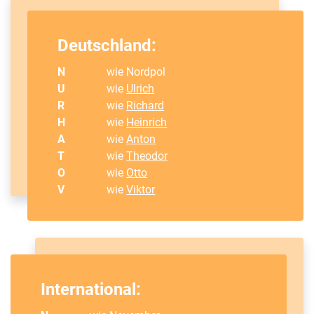
Deutschland:
N
wie Nordpol
U
wie
Ulrich
R
wie
Richard
H
wie
Heinrich
A
wie
Anton
T
wie
Theodor
O
wie
Otto
V
wie
Viktor
International: