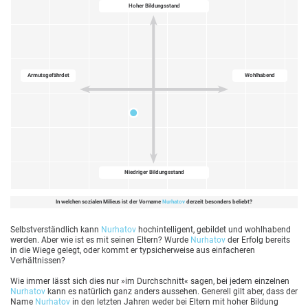
Hoher Bildungsstand
Armutsgefährdet
Wohlhabend
Niedriger Bildungsstand
In welchen sozialen Milieus ist der Vorname
Nurhatov
derzeit besonders beliebt?
Selbstverständlich kann
Nurhatov
hochintelligent, gebildet und wohlhabend
werden. Aber wie ist es mit seinen Eltern? Wurde
Nurhatov
der Erfolg bereits
in die Wiege gelegt, oder kommt er typsicherweise aus einfacheren
Verhältnissen?
Wie immer lässt sich dies nur »im Durchschnitt« sagen, bei jedem einzelnen
Nurhatov
kann es natürlich ganz anders aussehen. Generell gilt aber, dass der
Name
Nurhatov
in den letzten Jahren weder bei Eltern mit hoher Bildung