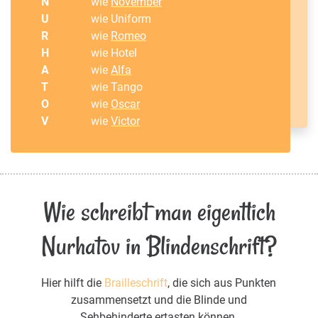
N
wie
November
U
wie Uniform
R
wie
Romeo
H
wie Hotel
A
wie
Alfa
T
wie Tango
O
wie
Oscar
V
wie
Victor
Wie schreibt man eigentlich
Nurhatov in Blindenschrift?
Hier hilft die
Brailleschrift
, die sich aus Punkten
zusammensetzt und die Blinde und
Sehbehinderte ertasten können.