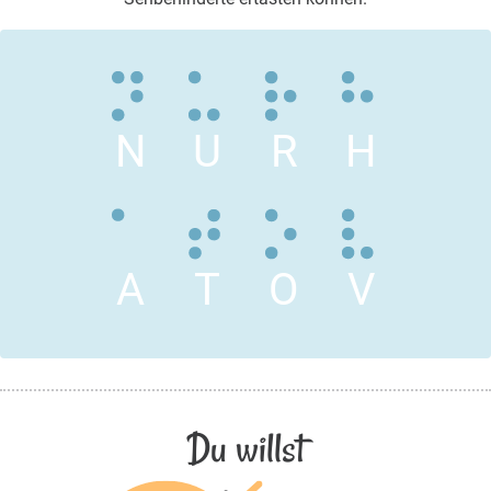
N
U
R
H
A
T
O
V
Du willst