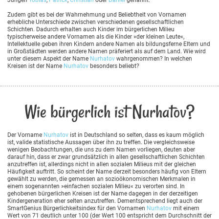
Zudem gibt es bei der Wahrnehmung und Beliebtheit von Vornamen
erhebliche Unterschiede zwischen verschiedenen gesellschaftlichen
Schichten. Dadurch erhalten auch Kinder im bürgerlichen Milieu
typischerweise andere Vornamen als die Kinder »der kleinen Leute«,
Intellektuelle geben ihren Kindern andere Namen als bildungsferne Eltern und
in Großstädten werden andere Namen präferiert als auf dem Land. Wie wird
unter diesem Aspekt der Name
Nurhatov
wahrgenommen? In welchen
Kreisen ist der Name
Nurhatov
besonders beliebt?
Wie bürgerlich ist Nurhatov?
Der Vorname
Nurhatov
ist in Deutschland so selten, dass es kaum möglich
ist, valide statistische Aussagen über ihn zu treffen. Die vergleichsweise
wenigen Beobachtungen, die uns zu dem Namen vorliegen, deuten aber
darauf hin, dass er zwar grundsätzlich in allen gesellschaftlichen Schichten
anzutreffen ist, allerdings nicht in allen sozialen Milieus mit der gleichen
Häufigkeit auftritt. So scheint der Name derzeit besonders häufig von Eltern
gewählt zu werden, die gemessen an sozioökonomischen Merkmalen in
einem sogenannten »einfachen sozialen Milieu« zu verorten sind. In
gehobenen bürgerlichen Kreisen ist der Name dagegen in der derzeitigen
Kindergeneration eher selten anzutreffen. Dementsprechend liegt auch der
SmartGenius Bürgerlichkeitsindex für den Vornamen
Nurhatov
mit einem
Wert von 71 deutlich unter 100 (der Wert 100 entspricht dem Durchschnitt der