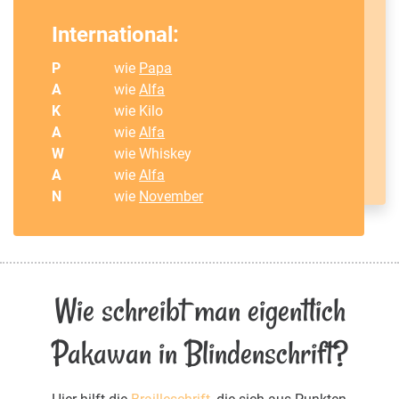
International:
P
wie
Papa
A
wie
Alfa
K
wie Kilo
A
wie
Alfa
W
wie Whiskey
A
wie
Alfa
N
wie
November
Wie schreibt man eigentlich
Pakawan in Blindenschrift?