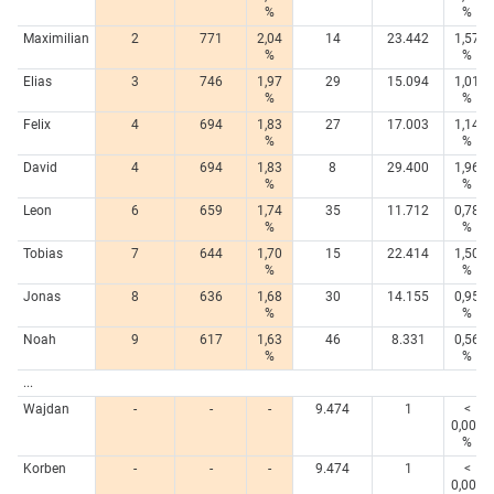
%
%
Maximilian
2
771
2,04
14
23.442
1,57
%
%
Elias
3
746
1,97
29
15.094
1,01
%
%
Felix
4
694
1,83
27
17.003
1,14
%
%
David
4
694
1,83
8
29.400
1,96
%
%
Leon
6
659
1,74
35
11.712
0,78
%
%
Tobias
7
644
1,70
15
22.414
1,50
%
%
Jonas
8
636
1,68
30
14.155
0,95
%
%
Noah
9
617
1,63
46
8.331
0,56
%
%
...
Wajdan
-
-
-
9.474
1
<
0,005
%
Korben
-
-
-
9.474
1
<
0,005