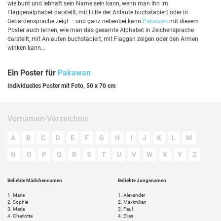
wie bunt und lebhaft sein Name sein kann, wenn man ihn im
Flaggenalphabet darstellt, mit Hilfe der Anlaute buchstabiert oder in
Gebärdensprache zeigt – und ganz nebenbei kann
Pakawan
mit diesem
Poster auch lernen, wie man das gesamte Alphabet in Zeichensprache
darstellt, mit Anlauten buchstabiert, mit Flaggen zeigen oder den Armen
winken kann...
Ein Poster für
Pakawan
Individuelles Poster mit Foto, 50 x 70 cm
Vornamen-Verzeichnis
A
B
C
D
E
F
G
H
I
J
K
L
M
N
O
P
Q
R
S
T
U
V
W
X
Y
Z
Beliebte Mädchennamen
Beliebte Jungsnamen
1.
Marie
1.
Alexander
2.
Sophie
2.
Maximilian
3.
Maria
3.
Paul
4.
Charlotte
4.
Elias