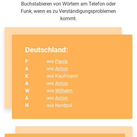
Buchstabieren von Wörtern am Telefon oder
Funk, wenn es zu Verständigungsproblemen
kommt.
Deutschland:
P
wie
Paula
A
wie
Anton
K
wie Kaufmann
A
wie
Anton
W
wie
Wilhelm
A
wie
Anton
N
wie Nordpol