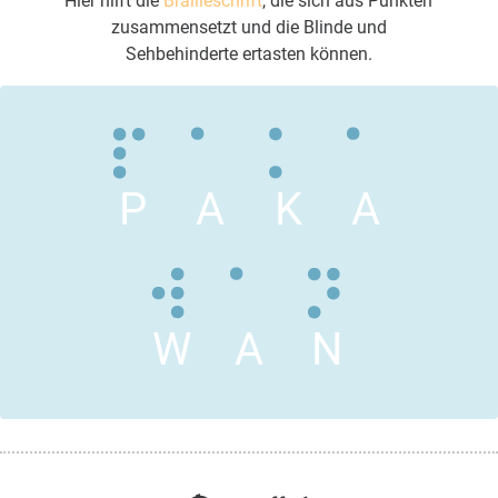
Hier hilft die
Brailleschrift
, die sich aus Punkten
zusammensetzt und die Blinde und
Sehbehinderte ertasten können.
P
A
K
A
W
A
N