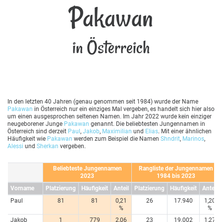
Pakawan
in Österreich
In den letzten 40 Jahren (genau genommen seit 1984) wurde der Name
Pakawan
in Österreich nur ein einziges Mal vergeben, es handelt sich hier also
um einen ausgesprochen seltenen Namen. Im Jahr 2022 wurde kein einziger
neugeborener Junge
Pakawan
genannt. Die beliebtesten Jungennamen in
Österreich sind derzeit
Paul
,
Jakob
,
Maximilian
und
Elias
. Mit einer ähnlichen
Häufigkeit wie
Pakawan
werden zum Beispiel die Namen
Shndrit
,
Marinos
,
Alessi
und
Sherkan
vergeben.
Beliebteste Jungennamen
Rangliste der Jungennamen
2023
1984 bis 2023
Vorname
Platzierung
Häufigkeit
Anteil
Platzierung
Häufigkeit
Anteil
Paul
81
81
0,21
26
17.940
1,20
%
%
Jakob
1
779
2,06
23
19.002
1,27