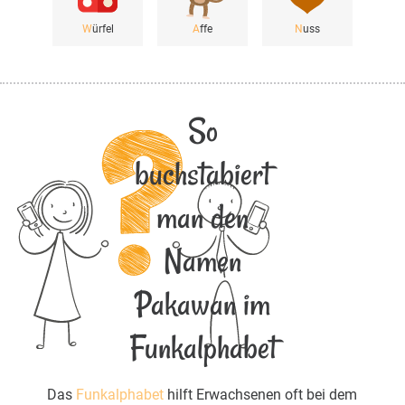
W
ürfel
A
ffe
N
uss
So
buchstabiert
man den
Namen
Pakawan im
Funkalphabet
Das
Funkalphabet
hilft Erwachsenen oft bei dem