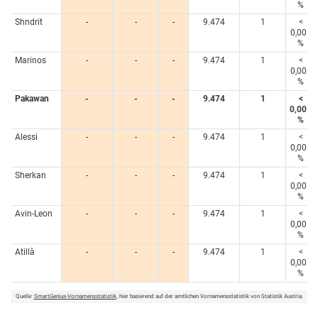
%
Shndrit
-
-
-
9.474
1
<
0,005
%
Marinos
-
-
-
9.474
1
<
0,005
%
Pakawan
-
-
-
9.474
1
<
0,005
%
Alessi
-
-
-
9.474
1
<
0,005
%
Sherkan
-
-
-
9.474
1
<
0,005
%
Avin-Leon
-
-
-
9.474
1
<
0,005
%
Atillà
-
-
-
9.474
1
<
0,005
%
Quelle:
SmartGenius-Vornamensstatistik
, hier basierend auf der amtlichen Vornamensstatistik von Statistik Austria.