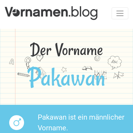
Der Vorname
Pakawan
Pakawan ist ein männlicher
Vorname.