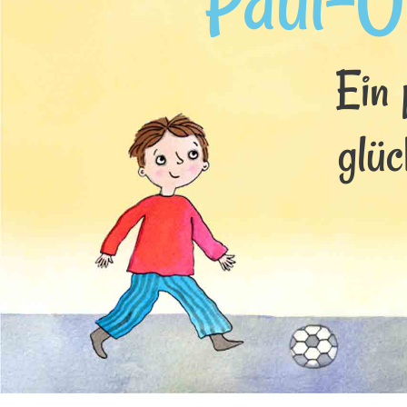
Paul-O
Ein 
glüc