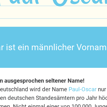
r ist ein männlicher Vornam
in ausgesprochen seltener Name!
Deutschland wird der Name
Paul-Oscar
nur 
 den deutschen Standesämtern pro Jahr hö
en. Nicht einmal einer von 100.000 Jung