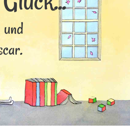
Glück...
s und
scar.