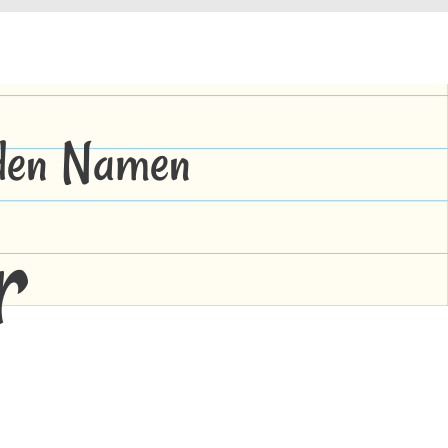
 den Namen
r