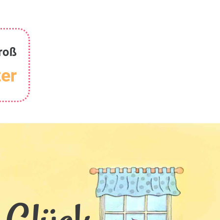
roß
er