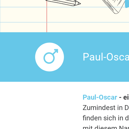
Paul-Osca
Paul-Oscar
- e
Zumindest in 
finden sich in
mit diesem Nam