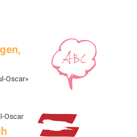
igen,
ul-Oscar»
l-Oscar
ch