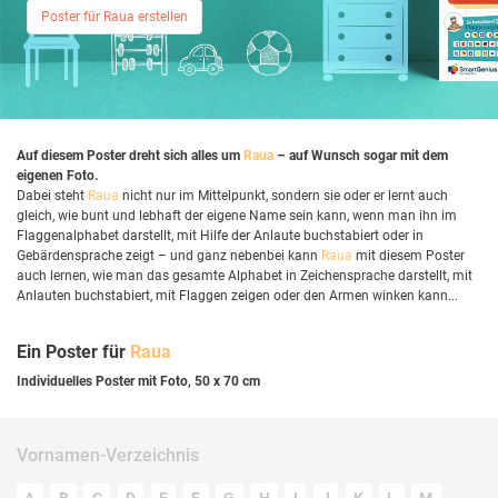
Poster für Raua erstellen
Auf diesem Poster dreht sich alles um
Raua
– auf Wunsch sogar mit dem
eigenen Foto.
Dabei steht
Raua
nicht nur im Mittelpunkt, sondern sie oder er lernt auch
gleich, wie bunt und lebhaft der eigene Name sein kann, wenn man ihn im
Flaggenalphabet darstellt, mit Hilfe der Anlaute buchstabiert oder in
Gebärdensprache zeigt – und ganz nebenbei kann
Raua
mit diesem Poster
auch lernen, wie man das gesamte Alphabet in Zeichensprache darstellt, mit
Anlauten buchstabiert, mit Flaggen zeigen oder den Armen winken kann...
Ein Poster für
Raua
Individuelles Poster mit Foto, 50 x 70 cm
Vornamen-Verzeichnis
A
B
C
D
E
F
G
H
I
J
K
L
M