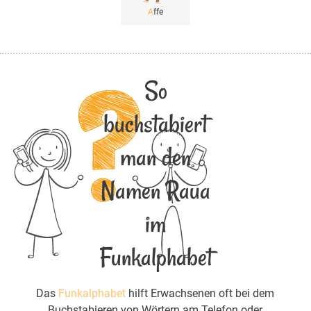
A
ffe
So
buchstabiert
man den
Namen Raua
im
Funkalphabet
Das
Funkalphabet
hilft Erwachsenen oft bei dem
Buchstabieren von Wörtern am Telefon oder