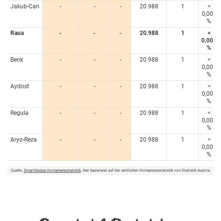
Jakub-Can
-
-
-
20.988
1
<
0,005
%
Raua
-
-
-
20.988
1
<
0,005
%
Benk
-
-
-
20.988
1
<
0,005
%
Aydost
-
-
-
20.988
1
<
0,005
%
Regula
-
-
-
20.988
1
<
0,005
%
Aryo-Reza
-
-
-
20.988
1
<
0,005
%
Quelle:
SmartGenius-Vornamensstatistik
, hier basierend auf der amtlichen Vornamensstatistik von Statistik Austria.