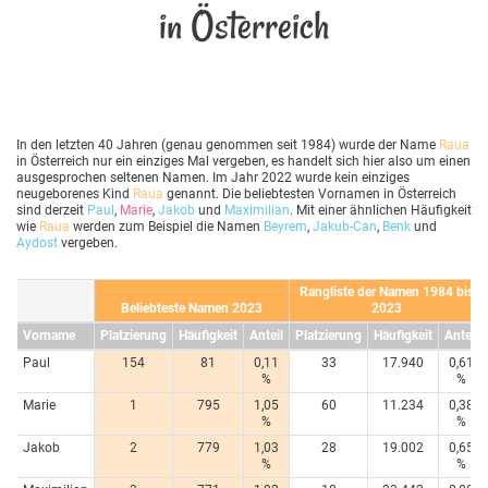
in Österreich
In den letzten 40 Jahren (genau genommen seit 1984) wurde der Name
Raua
in Österreich nur ein einziges Mal vergeben, es handelt sich hier also um einen
ausgesprochen seltenen Namen. Im Jahr 2022 wurde kein einziges
neugeborenes Kind
Raua
genannt. Die beliebtesten Vornamen in Österreich
sind derzeit
Paul
,
Marie
,
Jakob
und
Maximilian
. Mit einer ähnlichen Häufigkeit
wie
Raua
werden zum Beispiel die Namen
Beyrem
,
Jakub-Can
,
Benk
und
Aydost
vergeben.
Rangliste der Namen 1984 bis
Beliebteste Namen 2023
2023
Vorname
Platzierung
Häufigkeit
Anteil
Platzierung
Häufigkeit
Anteil
Paul
154
81
0,11
33
17.940
0,61
%
%
Marie
1
795
1,05
60
11.234
0,38
%
%
Jakob
2
779
1,03
28
19.002
0,65
%
%