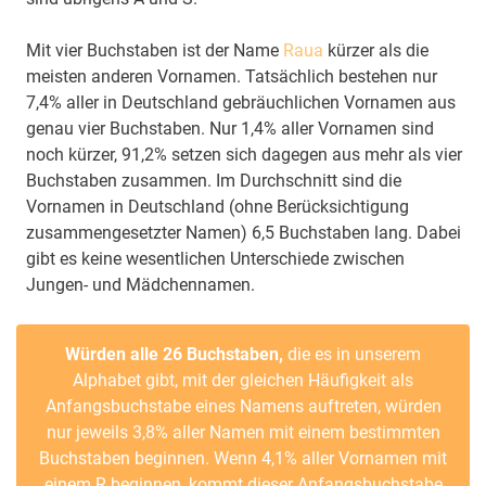
Mit vier Buchstaben ist der Name
Raua
kürzer als die
meisten anderen Vornamen. Tatsächlich bestehen nur
7,4% aller in Deutschland gebräuchlichen Vornamen aus
genau vier Buchstaben. Nur 1,4% aller Vornamen sind
noch kürzer, 91,2% setzen sich dagegen aus mehr als vier
Buchstaben zusammen. Im Durchschnitt sind die
Vornamen in Deutschland (ohne Berücksichtigung
zusammengesetzter Namen) 6,5 Buchstaben lang. Dabei
gibt es keine wesentlichen Unterschiede zwischen
Jungen- und Mädchennamen.
Würden alle 26 Buchstaben,
die es in unserem
Alphabet gibt, mit der gleichen Häufigkeit als
Anfangsbuchstabe eines Namens auftreten, würden
nur jeweils 3,8% aller Namen mit einem bestimmten
Buchstaben beginnen. Wenn 4,1% aller Vornamen mit
einem R beginnen, kommt dieser Anfangsbuchstabe