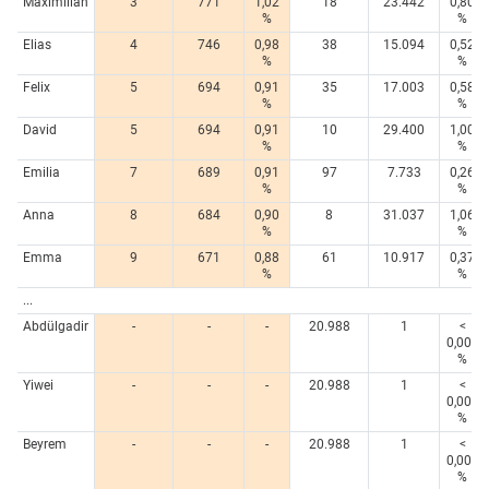
Maximilian
3
771
1,02
18
23.442
0,80
%
%
Elias
4
746
0,98
38
15.094
0,52
%
%
Felix
5
694
0,91
35
17.003
0,58
%
%
David
5
694
0,91
10
29.400
1,00
%
%
Emilia
7
689
0,91
97
7.733
0,26
%
%
Anna
8
684
0,90
8
31.037
1,06
%
%
Emma
9
671
0,88
61
10.917
0,37
%
%
...
Abdülgadir
-
-
-
20.988
1
<
0,005
%
Yiwei
-
-
-
20.988
1
<
0,005
%
Beyrem
-
-
-
20.988
1
<
0,005
%