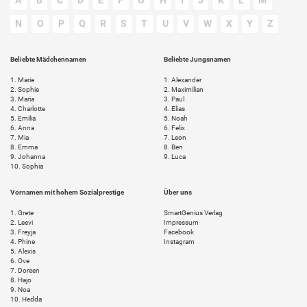
N
O
P
Q
R
S
T
U
V
W
X
Y
Z
Beliebte Mädchennamen
Beliebte Jungsnamen
1.
Marie
1.
Alexander
2.
Sophie
2.
Maximilian
3.
Maria
3.
Paul
4.
Charlotte
4.
Elias
5.
Emilia
5.
Noah
6.
Anna
6.
Felix
7.
Mia
7.
Leon
8.
Emma
8.
Ben
9.
Johanna
9.
Luca
10.
Sophia
Vornamen mit hohem Sozialprestige
Über uns
1.
Grete
SmartGenius Verlag
2.
Leevi
Impressum
3.
Freyja
Facebook
4.
Phine
Instagram
5.
Alexis
6.
Ove
7.
Doreen
8.
Hajo
9.
Noa
10.
Hedda