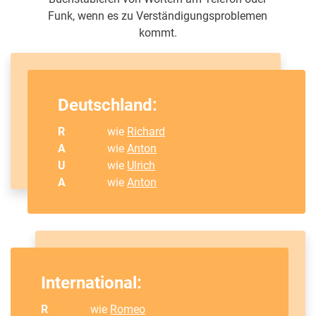
Funk, wenn es zu Verständigungsproblemen
kommt.
Deutschland:
R
wie
Richard
A
wie
Anton
U
wie
Ulrich
A
wie
Anton
International:
R
wie
Romeo