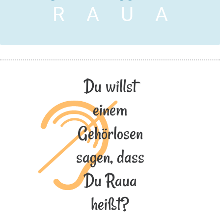
R
A
U
A
Du willst
einem
Gehörlosen
sagen, dass
Du Raua
heißt?