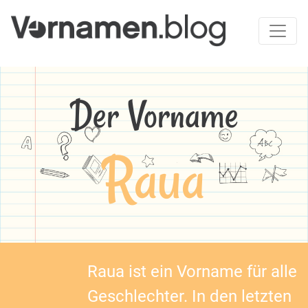
Der Vorname
Raua
Raua ist ein Vorname für alle
Geschlechter. In den letzten