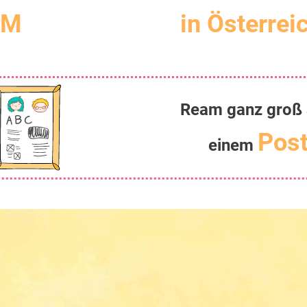
, M
in Österrei
Ream ganz groß 
Post
einem