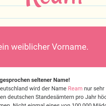
ein weiblicher Vorname.
sgesprochen seltener Name!
Deutschland wird der Name
Ream
nur sehr 
 den deutschen Standesämtern pro Jahr hö
men. Nicht einmal eines von 100.000 Mäd