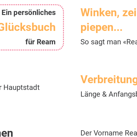
Winken, ze
Ein persönliches
Glücksbuch
piepen...
für Ream
So sagt man «R
Verbreitun
r Hauptstadt
Länge & Anfangs
men
Der Vorname Re