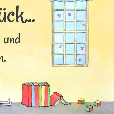
ck...
s und
m.