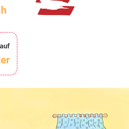
ch
auf
er