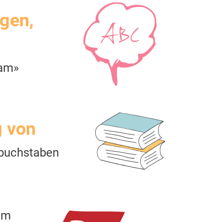
igen,
eam»
g von
buchstaben
am