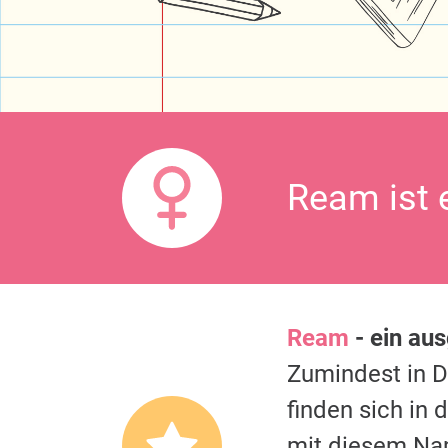
Ream ist 
Ream
- ein au
Zumindest in 
finden sich in
mit diesem Na