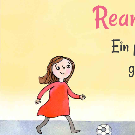
Rea
Ein 
g