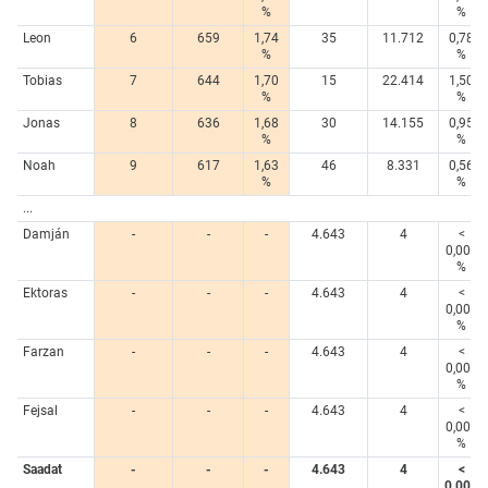
%
%
Leon
6
659
1,74
35
11.712
0,78
%
%
Tobias
7
644
1,70
15
22.414
1,50
%
%
Jonas
8
636
1,68
30
14.155
0,95
%
%
Noah
9
617
1,63
46
8.331
0,56
%
%
...
Damján
-
-
-
4.643
4
<
0,005
%
Ektoras
-
-
-
4.643
4
<
0,005
%
Farzan
-
-
-
4.643
4
<
0,005
%
Fejsal
-
-
-
4.643
4
<
0,005
%
Saadat
-
-
-
4.643
4
<
0,005