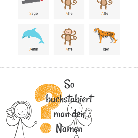
S
äge
A
ffe
A
ffe
D
elfin
A
ffe
T
iger
So
buchstabiert
man den
Namen