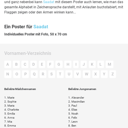
und ganz nebenbei kann
Saadat
mit diesem Poster auch lernen, wie man das
gesamte Alphabet in Zeichensprache darstellt, mit Anlauten buchstabiert, mit
Flaggen zeigen oder den Armen winken kann...
Ein Poster für
Saadat
Individuelles Poster mit Foto, 50 x 70 cm
Vornamen-Verzeichnis
A
B
C
D
E
F
G
H
I
J
K
L
M
N
O
P
Q
R
S
T
U
V
W
X
Y
Z
Beliebte Mädchennamen
Beliebte Jungsnamen
1.
Marie
1.
Alexander
2.
Sophie
2.
Maximilian
3.
Maria
3.
Paul
4.
Charlotte
4.
Elias
5.
Emilia
5.
Noah
6.
Anna
6.
Felix
7.
Mia
7.
Leon
8.
Emma
8.
Ben