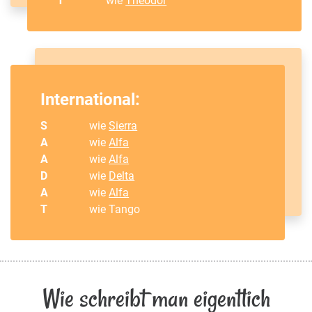
T
wie
Theodor
International:
S
wie
Sierra
A
wie
Alfa
A
wie
Alfa
D
wie
Delta
A
wie
Alfa
T
wie Tango
Wie schreibt man eigentlich