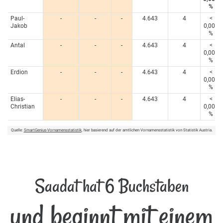
%
Paul-
-
-
-
4.643
4
<
Jakob
0,005
%
Antal
-
-
-
4.643
4
<
0,005
%
Erdion
-
-
-
4.643
4
<
0,005
%
Elias-
-
-
-
4.643
4
<
Christian
0,005
%
Quelle:
SmartGenius-Vornamensstatistik
, hier basierend auf der amtlichen Vornamensstatistik von Statistik Austria.
Saadat hat 6 Buchstaben
und beginnt mit einem