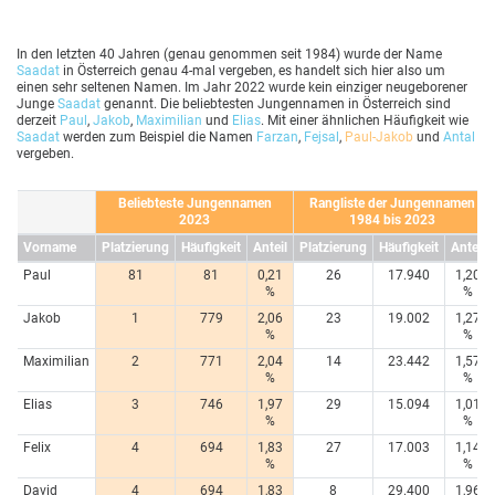
In den letzten 40 Jahren (genau genommen seit 1984) wurde der Name
Saadat
in Österreich genau 4-mal vergeben, es handelt sich hier also um
einen sehr seltenen Namen. Im Jahr 2022 wurde kein einziger neugeborener
Junge
Saadat
genannt. Die beliebtesten Jungennamen in Österreich sind
derzeit
Paul
,
Jakob
,
Maximilian
und
Elias
. Mit einer ähnlichen Häufigkeit wie
Saadat
werden zum Beispiel die Namen
Farzan
,
Fejsal
,
Paul-Jakob
und
Antal
vergeben.
Beliebteste Jungennamen
Rangliste der Jungennamen
2023
1984 bis 2023
Vorname
Platzierung
Häufigkeit
Anteil
Platzierung
Häufigkeit
Anteil
Paul
81
81
0,21
26
17.940
1,20
%
%
Jakob
1
779
2,06
23
19.002
1,27
%
%
Maximilian
2
771
2,04
14
23.442
1,57
%
%
Elias
3
746
1,97
29
15.094
1,01
%
%
Felix
4
694
1,83
27
17.003
1,14
%
%
David
4
694
1,83
8
29.400
1,96