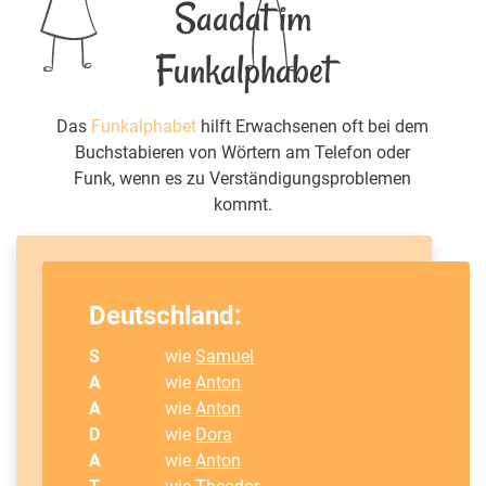
Saadat im
Funkalphabet
Das
Funkalphabet
hilft Erwachsenen oft bei dem
Buchstabieren von Wörtern am Telefon oder
Funk, wenn es zu Verständigungsproblemen
kommt.
Deutschland:
S
wie
Samuel
A
wie
Anton
A
wie
Anton
D
wie
Dora
A
wie
Anton