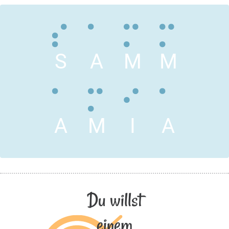
S
A
M
M
A
M
I
A
Du willst
einem