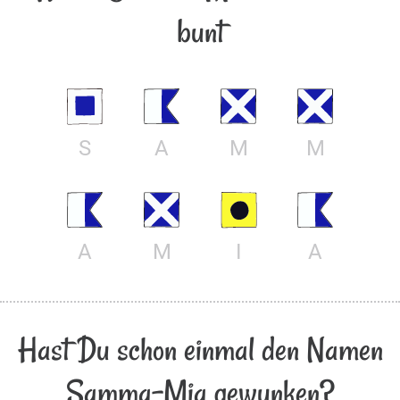
bunt
S
A
M
M
A
M
I
A
Hast Du schon einmal den Namen
Samma-Mia gewunken?