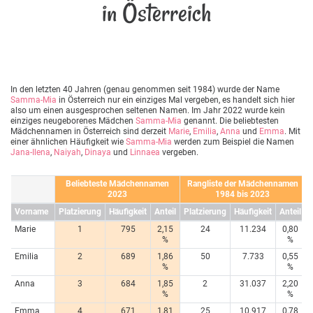
in Österreich
In den letzten 40 Jahren (genau genommen seit 1984) wurde der Name
Samma-Mia
in Österreich nur ein einziges Mal vergeben, es handelt sich hier
also um einen ausgesprochen seltenen Namen. Im Jahr 2022 wurde kein
einziges neugeborenes Mädchen
Samma-Mia
genannt. Die beliebtesten
Mädchennamen in Österreich sind derzeit
Marie
,
Emilia
,
Anna
und
Emma
. Mit
einer ähnlichen Häufigkeit wie
Samma-Mia
werden zum Beispiel die Namen
Jana-Ilena
,
Naiyah
,
Dinaya
und
Linnaea
vergeben.
Beliebteste Mädchennamen
Rangliste der Mädchennamen
2023
1984 bis 2023
Vorname
Platzierung
Häufigkeit
Anteil
Platzierung
Häufigkeit
Anteil
Marie
1
795
2,15
24
11.234
0,80
%
%
Emilia
2
689
1,86
50
7.733
0,55
%
%
Anna
3
684
1,85
2
31.037
2,20
%
%
Emma
4
671
1,81
25
10.917
0,78