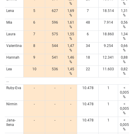
%
%
Lena
5
627
1,69
7
18.514
1,31
%
%
Mia
6
596
1,61
48
7.914
0,56
%
%
Laura
7
575
1,55
6
18.860
1,34
%
%
Valentina
8
544
1,47
34
9.254
0,66
%
%
Hannah
9
541
1,46
18
12.341
0,88
%
%
Lea
10
536
1,45
22
11.603
0,82
%
%
...
Ruby-Eva
-
-
-
10.478
1
<
0,005
%
Nirmin
-
-
-
10.478
1
<
0,005
%
Jana-
-
-
-
10.478
1
<
Ilena
0,005
%