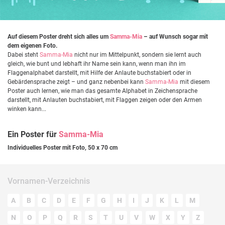
Auf diesem Poster dreht sich alles um
Samma-Mia
– auf Wunsch sogar mit
dem eigenen Foto.
Dabei steht
Samma-Mia
nicht nur im Mittelpunkt, sondern sie lernt auch
gleich, wie bunt und lebhaft ihr Name sein kann, wenn man ihn im
Flaggenalphabet darstellt, mit Hilfe der Anlaute buchstabiert oder in
Gebärdensprache zeigt – und ganz nebenbei kann
Samma-Mia
mit diesem
Poster auch lernen, wie man das gesamte Alphabet in Zeichensprache
darstellt, mit Anlauten buchstabiert, mit Flaggen zeigen oder den Armen
winken kann...
Ein Poster für
Samma-Mia
Individuelles Poster mit Foto, 50 x 70 cm
Vornamen-Verzeichnis
A
B
C
D
E
F
G
H
I
J
K
L
M
N
O
P
Q
R
S
T
U
V
W
X
Y
Z