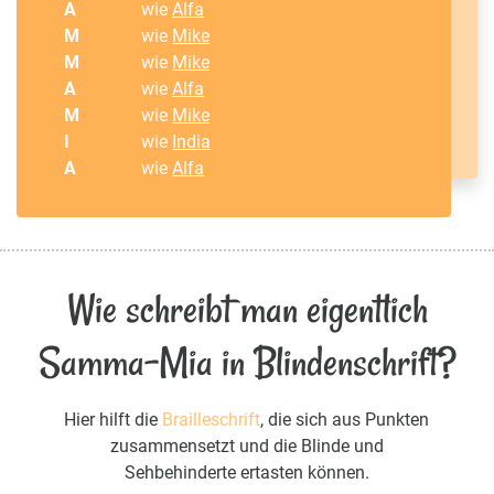
A
wie
Alfa
M
wie
Mike
M
wie
Mike
A
wie
Alfa
M
wie
Mike
I
wie
India
A
wie
Alfa
Wie schreibt man eigentlich
Samma-Mia in Blindenschrift?
Hier hilft die
Brailleschrift
, die sich aus Punkten
zusammensetzt und die Blinde und
Sehbehinderte ertasten können.