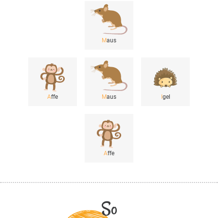
M
aus
A
ffe
M
aus
I
gel
A
ffe
So