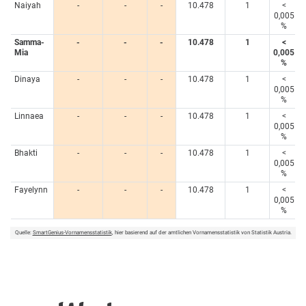
Naiyah
-
-
-
10.478
1
<
0,005
%
Samma-
-
-
-
10.478
1
<
Mia
0,005
%
Dinaya
-
-
-
10.478
1
<
0,005
%
Linnaea
-
-
-
10.478
1
<
0,005
%
Bhakti
-
-
-
10.478
1
<
0,005
%
Fayelynn
-
-
-
10.478
1
<
0,005
%
Quelle:
SmartGenius-Vornamensstatistik
, hier basierend auf der amtlichen Vornamensstatistik von Statistik Austria.