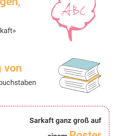
igen,
kaft»
g von
buchstaben
Sarkaft ganz groß auf
Poster